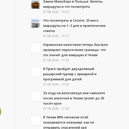
Замок Мальборк в Польше: билеты,
маршруты и что посмотреть
07.08.2026 - 19:23
Что посмотреть в Сопоте: 25 мест,
маршруты на 1–2 дня и практические
советы
07.08.2026 - 19:17
Украинская налоговая теперь быстрее
проверяет пересечение границы: что
это значит для живущих в Чехии
07.08.2026 - 17:25
В Праге пройдёт двухдневный
рыцарский турнир с ярмаркой и
программой для детей
07.08.2026 - 17:25
За езду на велосипеде или самокате
после алкоголя в Чехии грозит до 20
тысяч крон
07.08.2026 - 17:25
В Чехии 80% сигналов eCall
оказываются ложными: как не
отправить спасателей зря