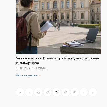
Университеты Польши: рейтинг, поступление
и выбор вуза
15.06.2026
/
0 Отзывы
Читать далее
«
‹
26
27
28
29
30
›
»