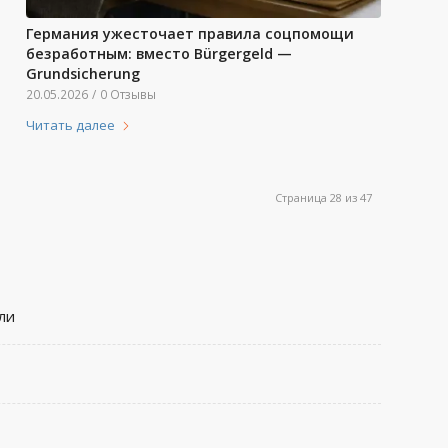
Германия ужесточает правила соцпомощи
безработным: вместо Bürgergeld —
Grundsicherung
20.05.2026
/
0 Отзывы
Читать далее
Страница 28 из 47
ли