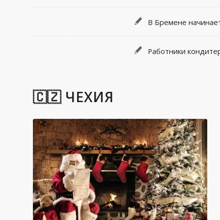
В Бремене начинает
Работники кондите
🇨🇿 ЧЕХИЯ