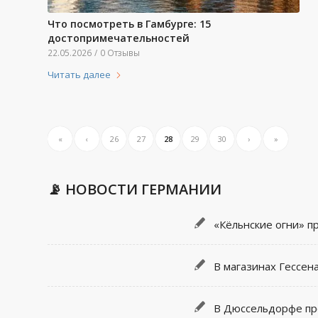
Что посмотреть в Гамбурге: 15
достопримечательностей
22.05.2026
/
0 Отзывы
Читать далее
«
‹
26
27
28
29
30
›
»
📡 НОВОСТИ ГЕРМАНИИ
«Кёльнские огни» п
В магазинах Гессен
В Дюссельдорфе про