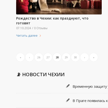
Рождество в Чехии: как празднуют, что
готовят
07.10.2024
/
0 Отзывы
Читать далее
«
‹
26
27
28
29
30
›
»
📡 НОВОСТИ ЧЕХИИ
Временную защиту у
В Праге появилась 