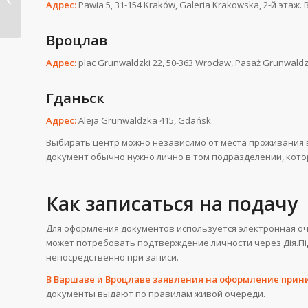
Адрес:
Pawia 5, 31-154 Kraków, Galeria Krakowska, 2-й этаж
возвращение:
документы...
Вроцлав
Адрес:
plac Grunwaldzki 22, 50-363 Wrocław, Pasaż Grunwaldz
Гданьск
Адрес:
Aleja Grunwaldzka 415, Gdańsk.
Выбирать центр можно независимо от места проживания в
документ обычно нужно лично в том подразделении, котор
Как записаться на подачу
Для оформления документов используется электронная оч
может потребовать подтверждение личности через Дія.Пі
непосредственно при записи.
В Варшаве и Вроцлаве заявления на оформление прин
документы выдают по правилам живой очереди.