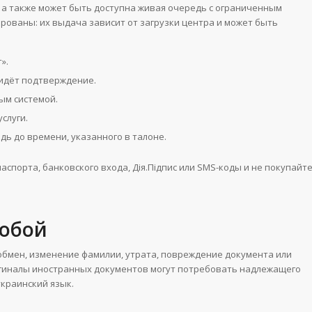
, а также может быть доступна живая очередь с ограниченным
рованы: их выдача зависит от загрузки центра и может быть
».
идёт подтверждение.
ым системой.
слуги.
ь до времени, указанного в талоне.
спорта, банковского входа, Дія.Підпис или SMS-коды и не покупайт
собой
 обмен, изменение фамилии, утрата, повреждение документа или
гиналы иностранных документов могут потребовать надлежащего
краинский язык.