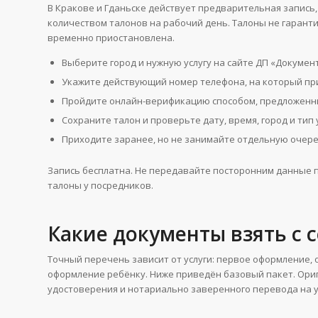
В Кракове и Гданьске действует предварительная запись
количеством талонов на рабочий день. Талоны не гаранти
временно приостановлена.
Выберите город и нужную услугу на сайте ДП «Документ
Укажите действующий номер телефона, на который пр
Пройдите онлайн-верификацию способом, предложенн
Сохраните талон и проверьте дату, время, город и тип у
Приходите заранее, но не занимайте отдельную очеред
Запись бесплатна. Не передавайте посторонним данные па
талоны у посредников.
Какие документы взять с 
Точный перечень зависит от услуги: первое оформление,
оформление ребёнку. Ниже приведён базовый пакет. Ори
удостоверения и нотариально заверенного перевода на у