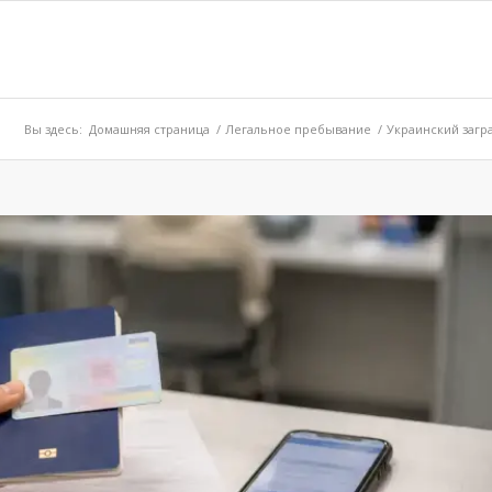
Вы здесь:
Домашняя страница
/
Легальное пребывание
/
Украинский загра