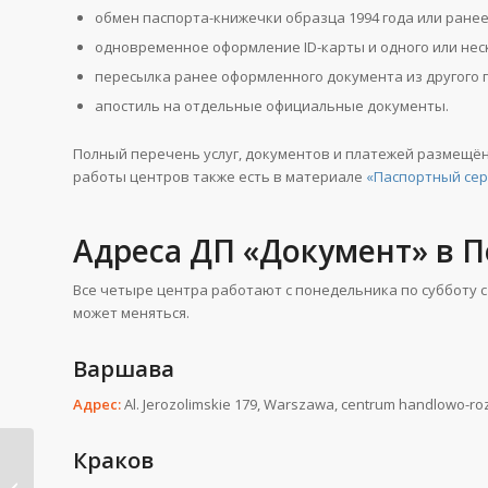
обмен паспорта-книжечки образца 1994 года или ранее
одновременное оформление ID-карты и одного или нес
пересылка ранее оформленного документа из другого 
апостиль на отдельные официальные документы.
Полный перечень услуг, документов и платежей размещён
работы центров также есть в материале
«Паспортный серв
Адреса ДП «Документ» в 
Все четыре центра работают с понедельника по субботу с 
может меняться.
Варшава
Адрес:
Al. Jerozolimskie 179, Warszawa, centrum handlowo-roz
Краков
Выезд из Польши в
Украину и