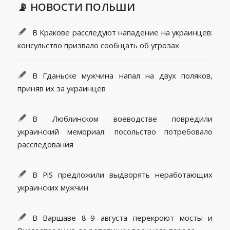
📡 НОВОСТИ ПОЛЬШИ
В Кракове расследуют нападение на украинцев:
консульство призвало сообщать об угрозах
В Гданьске мужчина напал на двух поляков,
приняв их за украинцев
В Люблинском воеводстве повредили
украинский мемориал: посольство потребовало
расследования
В PiS предложили выдворять неработающих
украинских мужчин
В Варшаве 8–9 августа перекроют мосты и