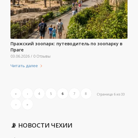
Пражский зоопарк: путеводитель по зоопарку в
Праге
03.06.2026
/
0 Отзывы
Читать далее
«
‹
4
5
6
7
8
Страница 6 из 33
›
»
📡 НОВОСТИ ЧЕХИИ