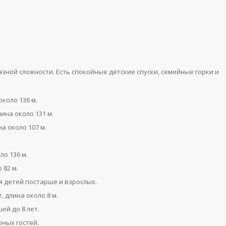
азной сложности. Есть спокойные детские спуски, семейные горки и
около 136 м.
лина около 131 м.
а около 107 м.
ло 136 м.
 82 м.
ля детей постарше и взрослых.
, длина около 8 м.
ей до 8 лет.
юных гостей.