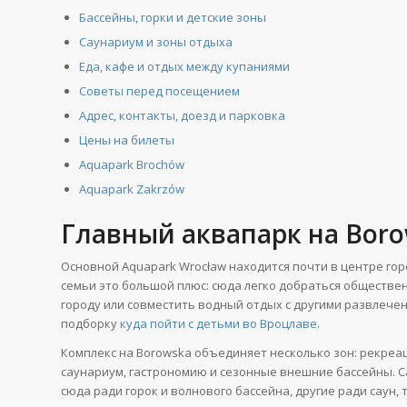
Бассейны, горки и детские зоны
Саунариум и зоны отдыха
Еда, кафе и отдых между купаниями
Советы перед посещением
Адрес, контакты, доезд и парковка
Цены на билеты
Aquapark Brochów
Aquapark Zakrzów
Главный аквапарк на Boro
Основной Aquapark Wrocław находится почти в центре горо
семьи это большой плюс: сюда легко добраться обществе
городу или совместить водный отдых с другими развлече
подборку
куда пойти с детьми во Вроцлаве
.
Комплекс на Borowska объединяет несколько зон: рекреа
саунариум, гастрономию и сезонные внешние бассейны. С
сюда ради горок и волнового бассейна, другие ради саун,