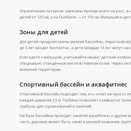
Ограничения на горках завязаны прежде всего на рост, а 
детей от 120 см, а на DuoRacer — от 150 см. Малышам и д
Зоны для детей
Для детей предусмотрены мелкие бассейны, пиратская игр
до 3 лет входят бесплатно, а дети младше 13 лет могут н
Если едете с малышом, учитывайте нюанс: детские коляск
специально отведённом месте в главном холле. Через летн
внешней территории.
Спортивный бассейн и аквафитнес
Спортивный бассейн подходит тем, кто хочет не просто пл
каждая шириной 2,5 м. Глубина позволяет комфортно трен
трибуны для соревнований и занятий.
На базе бассейна проходят занятия aquafitness и другие
часть дорожек может быть занята школой плавания, груп