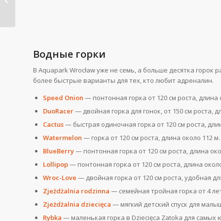
купания...
Водные горки
В Aquapark Wrocław уже не семь, а больше десятка горок р
более быстрые варианты для тех, кто любит адреналин.
Speed Onion
— понтонная горка от 120 см роста, длина 
DuoRacer
— двойная горка для гонок, от 150 см роста, д
Cactus
— быстрая одиночная горка от 120 см роста, длин
Watermelon
— горка от 120 см роста, длина около 112 м.
BlueBerry
— понтонная горка от 120 см роста, длина око
Lollipop
— понтонная горка от 120 см роста, длина около
Wroc-Love
— двойная горка от 120 см роста, удобная д
Zjeżdżalnia rodzinna
— семейная тройная горка от 4 лет
Zjeżdżalnia dziecięca
— мягкий детский спуск для малыш
Rybka
— маленькая горка в Dziecięca Zatoka для самых 