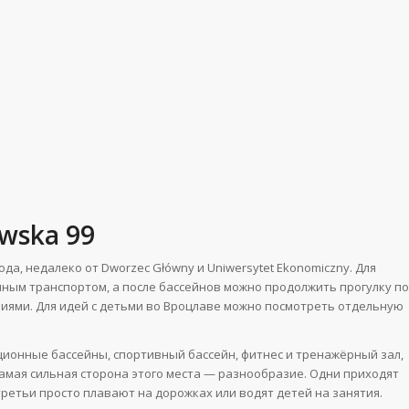
wska 99
да, недалеко от Dworzec Główny и Uniwersytet Ekonomiczny. Для
нным транспортом, а после бассейнов можно продолжить прогулку по
ниями. Для идей с детьми во Вроцлаве можно посмотреть отдельную
ционные бассейны, спортивный бассейн, фитнес и тренажёрный зал,
амая сильная сторона этого места — разнообразие. Одни приходят
 третьи просто плавают на дорожках или водят детей на занятия.