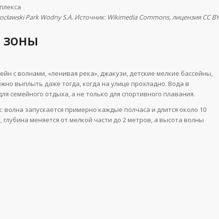
ocławski Park Wodny S.A. Источник: Wikimedia Commons, лицензия CC BY
е зоны
йн с волнами, «ленивая река», джакузи, детские мелкие бассейны,
можно выплыть даже тогда, когда на улице прохладно. Вода в
ля семейного отдыха, а не только для спортивного плавания.
: волна запускается примерно каждые полчаса и длится около 10
, глубина меняется от мелкой части до 2 метров, а высота волны