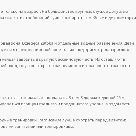
не только на возраст. На большинство крупных спусков допускают
етям ниже этих требований лучше выбирать семейные и детские горки
овая зона, Dziecięca Zatoka и отдельные водные развлечения. Дети
аходиться в рекреационной зоне только под присмотром взрослого.
и нельзя завозить в крытую бассейновую часть. Их оставляют в
ий вход, когда он открыт, коляску можно использовать только на
ескаться, а нормально поплавать. В нём 8 дорожек длиной 25 м,
ироваться пловцам среднего и продвинутого уровня, а рядом есть
 водные тренировки. Расписание лучше смотреть перед визитом:
повыми занятиями или тренировками.