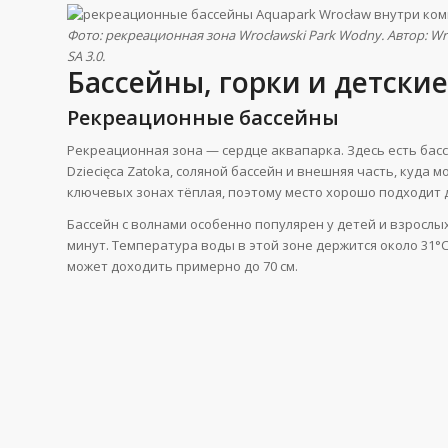
Фото: рекреационная зона Wrocławski Park Wodny. Автор: Wr
SA 3.0.
Бассейны, горки и детски
Рекреационные бассейны
Рекреационная зона — сердце аквапарка. Здесь есть бассе
Dziecięca Zatoka, соляной бассейн и внешняя часть, куда 
ключевых зонах тёплая, поэтому место хорошо подходит д
Бассейн с волнами особенно популярен у детей и взрослых
минут. Температура воды в этой зоне держится около 31°C
может доходить примерно до 70 см.