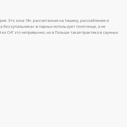
ия. Это зона 18+, рассчитанная на тишину, расслабление и
а без купальника»: в парных используют полотенце, а не
 из СНГ это непривычно, но в Польше такая практика в саунных