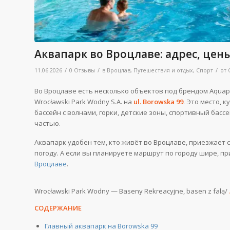
Аквапарк во Вроцлаве: адрес, цен
/
/
/
11.06.2026
0 Отзывы
в
Вроцлав
,
Путешествия и отдых
,
Спорт
от
Во Вроцлаве есть несколько объектов под брендом Aquap
Wrocławski Park Wodny S.A. на
ul. Borowska 99
. Это место, 
бассейн с волнами, горки, детские зоны, спортивный бас
частью.
Аквапарк удобен тем, кто живёт во Вроцлаве, приезжает
погоду. А если вы планируете маршрут по городу шире, п
Вроцлаве
.
Wrocławski Park Wodny — Baseny Rekreacyjne, basen z falą/
СОДЕРЖАНИЕ
Главный аквапарк на Borowska 99