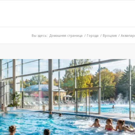
Вы здесь:
Домашняя страница
/
Города
/
Вроцлав
/
Аквапар