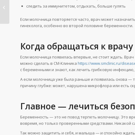
Топ-6 самых
следить за иммунитетом, отдыхать, больше гулять
удивительных услуг
от немецкого...
Если молочница повторяется часто, врач может назначить
гинеколога, особенно во второй половине беременности.
Когда обращаться к врачу
Если молочница появилась впервые, не стоит ждать. Врач
можно сделать в СМ-Клиника
https://www.smclinic.ru/disea
с беременными и знают, как лечить грибковую инфекцию,
А если молочница уже была раньше и появилась снова — 
причину глубже: может, нарушена микрофлора или есть с
Главное — лечиться безо
Беременность — это не повод терпеть молочницу. Это вре
вовремя, но только проверенными средствами. Никакой с
Так можно защитить и себя, и малыша — и спокойно ждат