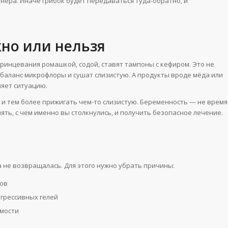
тнера. Иначе грибок будет передаваться туда-обратно, и
но или нельзя
инцевания ромашкой, содой, ставят тампоны с кефиром. Это не
 баланс микрофлоры и сушат слизистую. А продукты вроде мёда или
ляет ситуацию.
 и тем более прижигать чем-то слизистую. Беременность — не время
нять, с чем именно вы столкнулись, и получить безопасное лечение.
 не возвращалась. Для этого нужно убрать причины:
нов
агрессивных гелей
имости