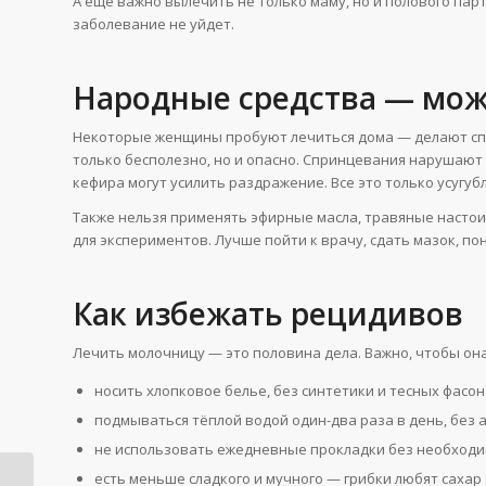
А еще важно вылечить не только маму, но и полового пар
заболевание не уйдет.
Народные средства — мож
Некоторые женщины пробуют лечиться дома — делают спр
только бесполезно, но и опасно. Спринцевания нарушают
кефира могут усилить раздражение. Все это только усугуб
Также нельзя применять эфирные масла, травяные настои
для экспериментов. Лучше пойти к врачу, сдать мазок, по
Как избежать рецидивов
Лечить молочницу — это половина дела. Важно, чтобы она
носить хлопковое белье, без синтетики и тесных фасо
подмываться тёплой водой один-два раза в день, без 
не использовать ежедневные прокладки без необход
есть меньше сладкого и мучного — грибки любят сахар