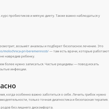
 курс пробиотиков и мягкую диету. Также важно наблюдаться у
 осмотрит, возьмёт анализы и подберет безопасное лечение. Это
ses/molochnica-pri-beremennosti/
— там есть врачи, которые работают
 не навредив ребенку.
тем более нужно записаться. Частые рецидивы — повод искать
крытые инфекции.
пасно
мя, когда особенно важно заботиться о себе. Лечить грибок нужно
амодеятельности, только точная диагностика и безопасная терапия.
ь родов без лишнего дискомфорта.