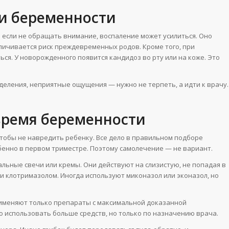
и беременности
Но если не обращать внимание, воспаление может усилиться. Оно
ичивается риск преждевременных родов. Кроме того, при
я. У новорожденного появится кандидоз во рту или на коже. Это
деления, неприятные ощущения — нужно не терпеть, а идти к врачу.
время беременности
чтобы не навредить ребенку. Все дело в правильном подборе
бенно в первом триместре. Поэтому самолечение — не вариант.
льные свечи или кремы. Они действуют на слизистую, не попадая в
 клотримазолом. Иногда используют миконазол или эконазол, но
рименяют только препараты с максимальной доказанной
о использовать больше средств, но только по назначению врача.