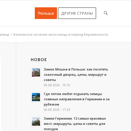
Польша
ДРУГИЕ СТРАНЫ
аница
/
Безопасное лечение молочницы в период беременности...
НОВОЕ
Замок Мошна в Польше: как посетить
сказочный дворец, цены, маршрут и
советы
06.08.2026 - 19:16
Где летом любят отдыхать немцы:
главные направления в Германии и за
рубежом
06.08.2026 - 17:33
Замки Германии: 12 самых красивых
мест, маршруты, цены и советы для
поездки