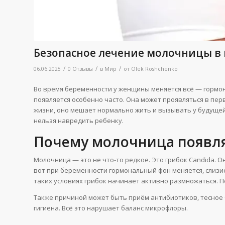
Безопасное лечение молочницы в
/
/
/
06.06.2025
0 Отзывы
в
Мир
от
Olek Roshchenko
Во время беременности у женщины меняется всё — гормон
появляется особенно часто. Она может проявляться в пер
жизни, оно мешает нормально жить и вызывать у будущей
нельзя навредить ребенку.
Почему молочница появля
Молочница — это не что-то редкое. Это грибок Candida. О
вот при беременности гормональный фон меняется, слизи
таких условиях грибок начинает активно размножаться. П
Также причиной может быть приём антибиотиков, тесное
гигиена. Всё это нарушает баланс микрофлоры.