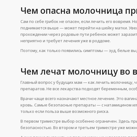
Чем опасна молочница пр
Сам по себе грибок не опасен, если лечить его вовремя. 
поднимается выше — может перейти на шейку матки. Увел
прохождении через родовые пути ребенок может заразитьс
неприятно и требует лечения уже в роддоме.
Поэтому, как только появились симптомы — зуд, белые вы
Чем лечат молочницу во 
Главный вопрос у будущих мам — как лечить молочницу, 
препаратов. Не все лекарства подходят беременным, осо
Врачи чаще всего назначают местное лечение. Это вагина
кровь. Самые безопасные препараты — с натамицином или
только если польза выше возможного риска.
В первом триместре выбор особенно ограничен. Здесь п
безопасностью. Во втором и третьем триместре уже можн