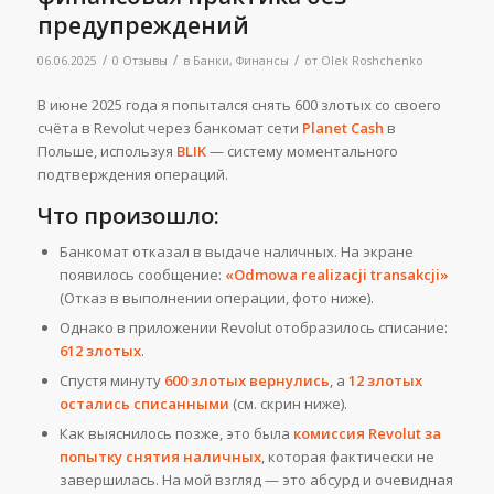
предупреждений
/
/
/
06.06.2025
0 Отзывы
в
Банки
,
Финансы
от
Olek Roshchenko
В июне 2025 года я попытался снять 600 злотых со своего
счёта в Revolut через банкомат сети
Planet Cash
в
Польше, используя
BLIK
— систему моментального
подтверждения операций.
Что произошло:
Банкомат отказал в выдаче наличных. На экране
появилось сообщение:
«Odmowa realizacji transakcji»
(Отказ в выполнении операции, фото ниже).
Однако в приложении Revolut отобразилось списание:
612 злотых
.
Спустя минуту
600 злотых вернулись
, а
12 злотых
остались списанными
(см. скрин ниже).
Как выяснилось позже, это была
комиссия Revolut за
попытку снятия наличных
, которая фактически не
завершилась. На мой взгляд — это абсурд и очевидная