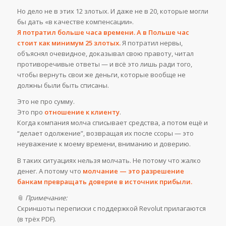
Но дело не в этих 12 злотых. И даже не в 20, которые могли
бы дать «в качестве компенсации».
Я потратил больше часа времени. А в Польше час
стоит как минимум 25 злотых.
Я потратил нервы,
объяснял очевидное, доказывал свою правоту, читал
противоречивые ответы — и всё это лишь ради того,
чтобы вернуть свои же деньги, которые вообще не
должны были быть списаны.
Это не про сумму.
Это про
отношение к клиенту
.
Когда компания молча списывает средства, а потом ещё и
“делает одолжение”, возвращая их после ссоры — это
неуважение к моему времени, вниманию и доверию.
В таких ситуациях нельзя молчать. Не потому что жалко
денег. А потому что
молчание — это разрешение
банкам превращать доверие в источник прибыли.
📎
Примечание:
Скриншоты переписки с поддержкой Revolut прилагаются
(в трёх PDF).