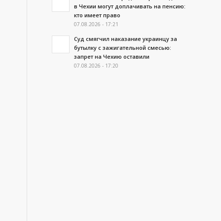
в Чехии могут доплачивать на пенсию:
кто имеет право
07.08.2026 - 17:21
Суд смягчил наказание украинцу за
бутылку с зажигательной смесью:
запрет на Чехию оставили
07.08.2026 - 17:20