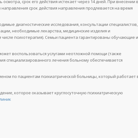
осмотра, срок его действия истекает через 14 дней. При внесении 
я направления срок действия направления продлевается на время
одимые диагностические исследования, консультации специалистов,
итации, необходимые лекарства, медицинские изделия и
ом числе психотерапия). Семьи пациента гарантированы обучающие 
может воспользоваться услугами неотложной помощи (также
ения специализированного лечения больному обеспечивается
сменом по пациентам психиатрической больницы, который работает 
дение, которое оказывает круглосуточную психиатрическую
клиник