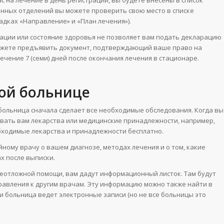
нных отделений вы можете проверить свою место в списке
адках «Направление» и «План лечения»).
уации или состояние здоровья не позволяет вам подать декларацию
 можете предъявить документ, подтверждающий ваше право на
ечение 7 (семи) дней после окончания лечения в стационаре.
кой больнице
 больница сначала сделает все необходимые обследования. Когда вы
вать вам лекарства или медицинские принадлежности, например,
обходимые лекарства и принадлежности бесплатно.
ому врачу о вашем диагнозе, методах лечения и о том, какие
х после выписки.
 неотложной помощи, вам дадут информационный листок. Там будут
правления к другим врачам. Эту информацию можно также найти в
и больница ведет электронные записи (но не все больницы это