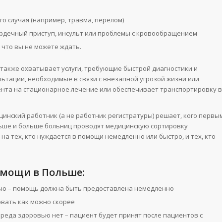
о случая (например, травма, перелом)
ердечный приступ, инсульт или проблемы с кровообращением
 что вы не можете ждать.
также охватывает услуги, требующие быстрой диагностики и
льтации, необходимые в связи с внезапной угрозой жизни или
ента на стационарное лечение или обеспечивает транспортировку в
цинский работник (а не работник регистратуры) решает, кого первы
ольше и больше больниц проводят медицинскую сортировку
 на тех, кто нуждается в помощи немедленно или быстро, и тех, кто
омощи в Польше:
вью – помощь должна быть предоставлена немедленно
овать как можно скорее
вреда здоровью нет – пациент будет принят после пациентов с