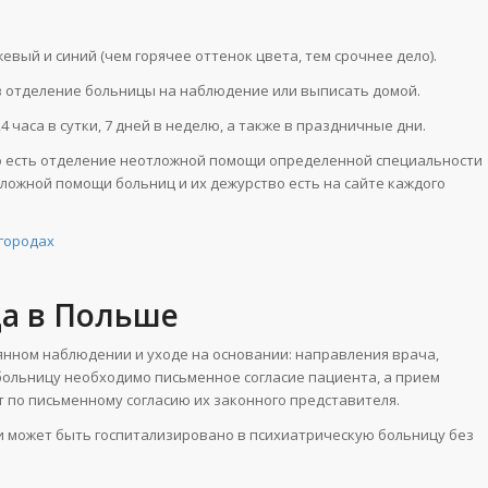
вый и синий (чем горячее оттенок цвета, тем срочнее дело).
в отделение больницы на наблюдение или выписать домой.
часа в сутки, 7 дней в неделю, а также в праздничные дни.
сто есть отделение неотложной помощи определенной специальности
тложной помощи больниц и их дежурство есть на сайте каждого
городах
а в Польше
янном наблюдении и уходе на основании: направления врача,
хбольницу необходимо письменное согласие пациента, а прием
 по письменному согласию их законного представителя.
ми может быть госпитализировано в психиатрическую больницу без