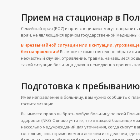
Прием на стационар в По
Семейный врач (POZ) и врач-специалист могут направить
врач, не являющийся врачом государственной медицины 
В чрезвычайной ситуации или в ситуации, угрожающ
без направления!
Вы можете самостоятельно обратиться 
несчастный случай, отравление, травма, начавшиеся роды
такой ситуации больница должна немедленно принять вас
Подготовка к пребыванию
Имея направление в больницу, вам нужно сообщить о пла
госпитализации.
Вы имеете право выбрать любую больницу по всей Польш
здоровья (NFZ). Однако учтите, что в каждой больнице мо
несколько медучреждений для уточнения, когда смогут ва
состояния, типа применяемого лечения и отделения, где 
больнице. Если выбранная больница не сможет принять ва