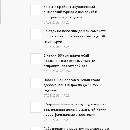
В Праге пройдёт двухдневный
рыцарский турнир с ярмаркой и
программой для детей
07.08.2026 - 17:25
За езду на велосипеде или самокате
после алкоголя в Чехии грозит до 20
тысяч крон
07.08.2026 - 17:25
В Чехии 80% сигналов eCall
оказываются ложными: как не
отправить спасателей зря
07.08.2026 - 17:24
Просрочка налогов в Чехии стала
дороже: пеня выросла до 11,75%
годовых
07.08.2026 - 17:22
В Украине обвинили группу, которая
выманивала деньги у жителей Чехии
через фальшивые инвестиции
07.08.2026 - 17:21
Работникам на вредном производстве