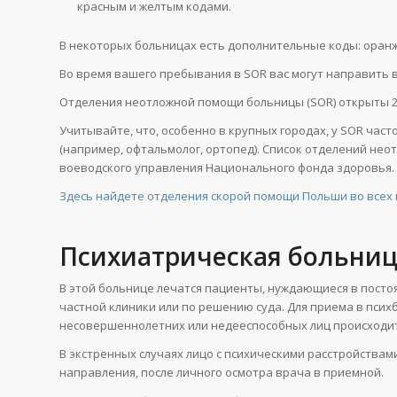
красным и желтым кодами.
В некоторых больницах есть дополнительные коды: оранже
Во время вашего пребывания в SOR вас могут направить 
Отделения неотложной помощи больницы (SOR) открыты 24 
Учитывайте, что, особенно в крупных городах, у SOR ча
(например, офтальмолог, ортопед). Список отделений нео
воеводского управления Национального фонда здоровья.
Здесь найдете отделения скорой помощи Польши во всех 
Психиатрическая больниц
В этой больнице лечатся пациенты, нуждающиеся в посто
частной клиники или по решению суда. Для приема в пси
несовершеннолетних или недееспособных лиц происходит
В экстренных случаях лицо с психическими расстройства
направления, после личного осмотра врача в приемной.