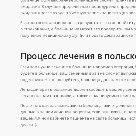
ожидания. В случае определенных процедур или определе
ожидания после входа в Учетную запись пациента (во вкл
Если вы госпитализированы в результате экстренной сит
о страховании, а больница не может это проверить, вы
получение медицинских услуг (или подать декларацию) в т
Процесс лечения в польс
Если вам нужно лечение в больнице, например операция,
будете в больнице, ваш семейный врач не сможет выписы
подгузники. Но не волнуйтесь, больница даст вам все не
Лечащий врач в больнице должен сообщить вашему семейн
лекарства вам назначили, а также о планируемых осмотра
После того как вас выписали из больницы или отделения
данные о вашем лечении, рецепты, если они нужны, и на
вашем личном кабинете пациента на сайте больницы, есл
делают).