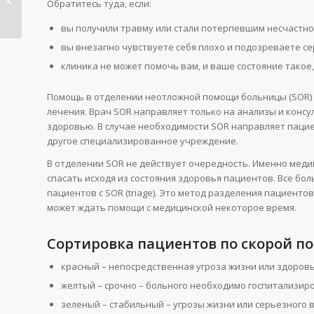
Обратитесь туда, если:
для украинце...
вы получили травму или стали потерпевшим несчастног
вы внезапно чувствуете себя плохо и подозреваете с
клиника не может помочь вам, и ваше состояние такое,
Помощь в отделении неотложной помощи больницы (SOR) 
лечения. Врач SOR направляет только на анализы и консу
здоровью. В случае необходимости SOR направляет паци
другое специализированное учреждение.
В отделении SOR не действует очередность. Именно меди
спасать исходя из состояния здоровья пациентов. Все б
пациентов с SOR (triage). Это метод разделения пациентов
может ждать помощи с медицинской некоторое время.
Сортировка пациентов по скорой п
красный – непосредственная угроза жизни или здоро
желтый – срочно – больного необходимо госпитализир
зеленый – стабильный – угрозы жизни или серьезного 