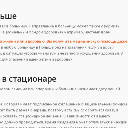
льше
 вас в больницу. Направление в больницу может также оформить
(Национальным фондом здоровья), например, частный врач.
ей жизни или здоровью, Вы получите медицинскую помощь даже
в любую больницу в Польше без направления, если у вас был
, в ситуации угрозы жизни или внезапного ухудшения здоровья. В
 для спасения вашей жизни и здоровья.
 в стационаре
новом лечении или операции, и больница назначает дату вашей
е, которая имеет подписанное соглашение с Национальным фондом
жет быть разная очередь, поэтому есть смысл обратится сразу в
м оказать стационарное лечение. В зависимости от вашего
оно должно проводиться, время ожидания может отличаться в каждой
с на лечение в день регистрации, вы будете внесены в список