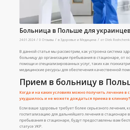
Больница в Польше для украинце
/
/
/
24.01.2024
0 Отзывы
в
Здоровье и Медицина
от
Olek Roshchenk
В данной статье мы рассмотрим, как устроена система зд
больницу до организации пребывания в стационаре, от о
помощи и специализированных услуг, таких как психиатр
медицинские ресурсы для обеспечения качественной помо
Прием в больницу в Поль
Когда и на каких условиях можно получить лечение в 
ухудшилось и не можете дождаться приема в клинику
Если ваше здоровье требует более серьезного лечения, к
госпитализацию для дальнейшего лечения в стационаре в
пребывания в стационаре, будут предоставлены вам бесп
статусе УКР.