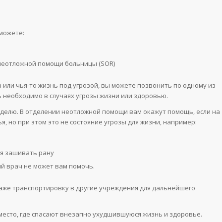
можете:
 неотложной помощи больницы (SOR)
а или чья-то жизнь под угрозой, вы можете позвонить по одному из
ь необходимо в случаях угрозы жизни или здоровью.
еделю. В отделении неотложной помощи вам окажут помощь, если на
, но при этом это не состояние угрозы для жизни, например:
ся зашивать рану
ый врач не может вам помочь.
аже транспортировку в другие учреждения для дальнейшего
 место, где спасают внезапно ухудшившуюся жизнь и здоровье.