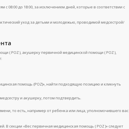
с 08:00 до 18:00, за исключением дней, которые в соответствии с
тический уход за детьми и молодежью, проводимой медсестрой/
ента
щи ( POZ ), акушерку первичной медицинской помощи ( POZ ),
т:
ицинская помощь (POZ)», найти подходящую позицию и кликнуть
медсестру и акушерку, потом подтвердить.
имени, то есть, например от ребенка или лица, уполномочившего вас
й. В секции «Вес первичная медицинская помощь ( POZ )» следует