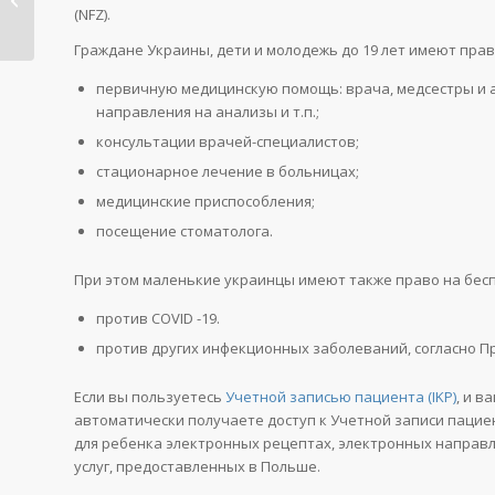
(NFZ).
пропись, ...
Граждане Украины, дети и молодежь до 19 лет имеют право
первичную медицинскую помощь: врача, медсестры и а
направления на анализы и т.п.;
консультации врачей-специалистов;
стационарное лечение в больницах;
медицинские приспособления;
посещение стоматолога.
При этом маленькие украинцы имеют также право на бес
против COVID -19.
против других инфекционных заболеваний, согласно П
Если вы пользуетесь
Учетной записью пациента (IKP)
, и 
автоматически получаете доступ к Учетной записи пацие
для ребенка электронных рецептах, электронных направл
услуг, предоставленных в Польше.