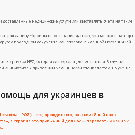
редоставленные медицинские услуги или выставлять счета на такие
щи гражданину Украины на основании данных, указанных в паспорт
в другом проездном документе или справке, выданной Пограничной
ьше в рамках NFZ, которая для украинцев бесплатная. В случае
ой инициативе к приватным медицинским специалистам, но уже на
омощь для украинцев в
drowotna –
POZ
) – это, прежде всего, ваш семейный врач
та», в Украине это привычный для нас — терапевт). Именно к
ю.