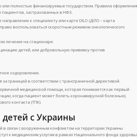
но или полностью финансируемые государством. Правила оформлени
их пациентов, застрахованных в НФЗ.
направление к специалисту или карте DILO (ДІЛО – карта
т право воспользоваться скоростным режимом онкологического
ли лечение на стационаре.
кцинацию детей, или добровольную прививку против
ртное оздоровление.
я за границей в соответствии с трансграничной директивой.
 первичной медицинской помощи, которая понимается как первый
туации, когда пациент может болеть коронавирусной болезнью).
вого контакта (ТПК).
детей с Украины
й в связи с вооруженным конфликтом на территории Украины
доступ к медицинским услугам в рамках Национального фонда здоровь