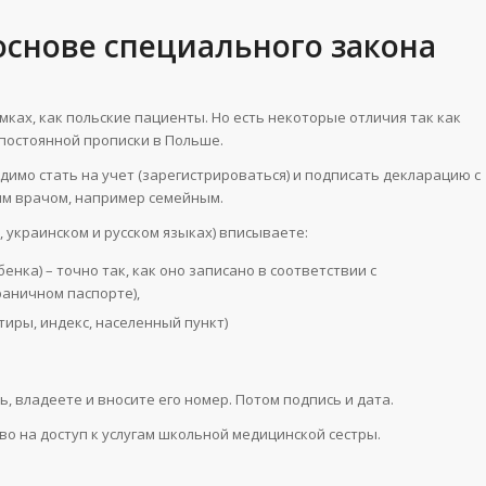
снове специального закона
мках, как польские пациенты. Но есть некоторые отличия так как
 постоянной прописки в Польше.
имо стать на учет (зарегистрироваться) и подписать декларацию с
ым врачом, например семейным.
 украинском и русском языках) вписываете:
енка) – точно так, как оно записано в соответствии с
раничном паспорте),
тиры, индекс, населенный пункт)
 владеете и вносите его номер. Потом подпись и дата.
во на доступ к услугам школьной медицинской сестры.