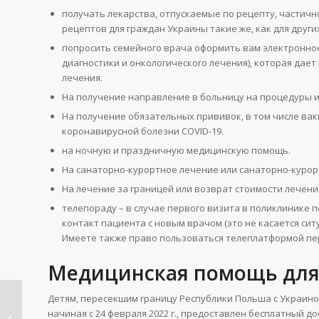
получать лекарства, отпускаемые по рецепту, частич
рецептов для граждан Украины такие же, как для друг
попросить семейного врача оформить вам электронное 
диагностики и онкологического лечения), которая дае
лечения.
На получение направление в больницу на процедуры и
На получение обязательных прививок, в том числе ва
коронавирусной болезни COVID-19.
на ночную и праздничную медицинскую помощь.
На санаторно-курортное лечение или санаторно-куро
На лечение за границей или возврат стоимости лечени
телепораду – в случае первого визита в поликлинике
контакт пациента с новым врачом (это не касается си
Имеете также право пользоваться телеплатформой пер
Медицинская помощь для 
Детям, пересекшим границу Республики Польша с Украино
Польский алфавит:
начиная с 24 февраля 2022 г., предоставлен бесплатный 
транскрипция,