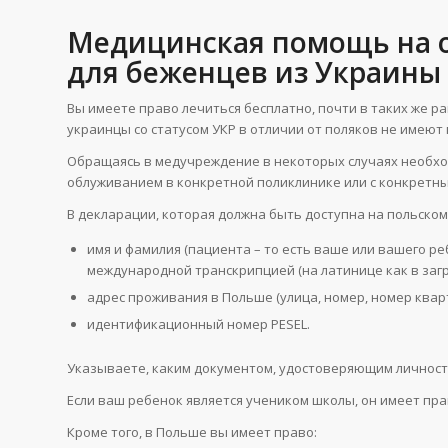
Медицинская помощь на о
для беженцев из Украины
Вы имеете право лечиться бесплатно, почти в таких же ра
украинцы со статусом УКР в отличии от поляков не имеют
Обращаясь в медучреждение в некоторых случаях необход
облуживанием в конкретной поликлинике или с конкретн
В декларации, которая должна быть доступна на польском,
имя и фамилия (пациента – то есть ваше или вашего реб
международной транскрипцией (на латинице как в заг
адрес проживания в Польше (улица, номер, номер квар
идентификационный номер PESEL.
Указываете, каким документом, удостоверяющим личность,
Если ваш ребенок является учеником школы, он имеет пра
Кроме того, в Польше вы имеет право: