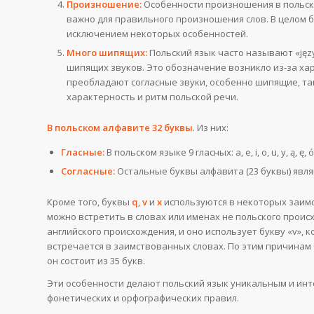
Произношение:
Особенности произношения в польско
важно для правильного произношения слов. В целом бу
исключением некоторых особенностей.
Много шипящих:
Польский язык часто называют «jęz
шипящих звуков. Это обозначение возникло из-за хар
преобладают согласные звуки, особенно шипящие, такие 
характерность и ритм польской речи.
В польском алфавите 32 буквы
. Из них:
Гласные:
В польском языке 9 гласных: a, e, i, o, u, y, ą, ę, ó
Согласные:
Остальные буквы алфавита (23 буквы) явля
Кроме того, буквы
q
,
v
и
x
используются в некоторых заим
можно встретить в словах или именах не польского происх
английского происхождения, и оно использует букву «v», 
встречается в заимствованных словах. По этим причинам
он состоит из 35 букв.
Эти особенности делают польский язык уникальным и инт
фонетических и орфографических правил.