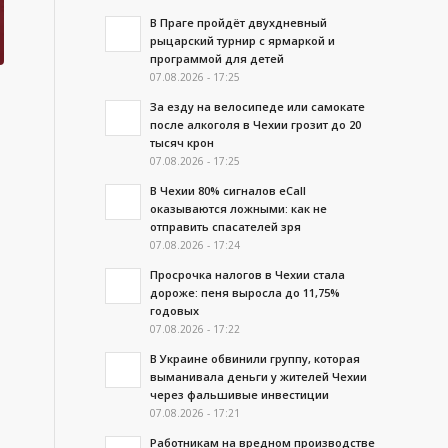
В Праге пройдёт двухдневный
рыцарский турнир с ярмаркой и
программой для детей
07.08.2026 - 17:25
За езду на велосипеде или самокате
после алкоголя в Чехии грозит до 20
тысяч крон
07.08.2026 - 17:25
В Чехии 80% сигналов eCall
оказываются ложными: как не
отправить спасателей зря
07.08.2026 - 17:24
Просрочка налогов в Чехии стала
дороже: пеня выросла до 11,75%
годовых
07.08.2026 - 17:22
В Украине обвинили группу, которая
выманивала деньги у жителей Чехии
через фальшивые инвестиции
07.08.2026 - 17:21
Работникам на вредном производстве