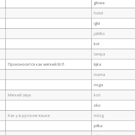
głowa
hotel
igła
jabłko
kot
lampa
Произносится как мягкий В/Л
łąka
mama
noga
Мягкий звук
koń
oko
Как у в русском языке
mózg
piłka