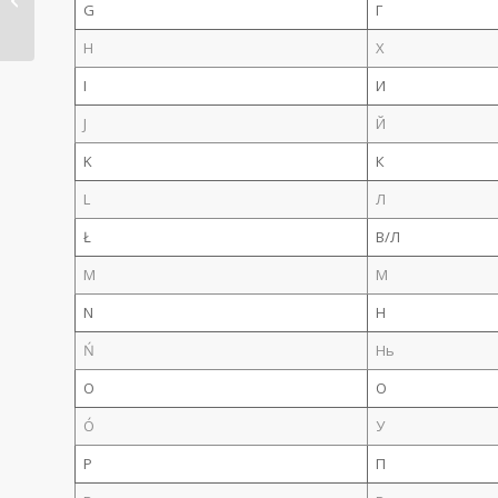
G
Г
Документ на сумму...
H
Х
I
И
J
Й
K
К
L
Л
Ł
В/Л
M
М
N
Н
Ń
Нь
O
О
Ó
У
P
П