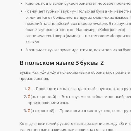
Крючок под гласной буквой означает носовое произношен
ł означает губный звук «у». Польская буква «ł», извес
отличается от большинства других славянских языков. 
похожий на английский «w» в слове «water». Это звуча
более глубокое и звонкое. Например, «Koło» (колесо) — 
слове «water». Lampa (лампа) — в этом слове «l» произ
языков.
ó означает «у» и звучит идентично, как и польская бук
В польском языке 3 буквы Z
Буквы «Z», «Ź» и «Ż» в польском языке обозначают разные
произношения:
Z
— Произносится как стандартный звук «з», как в рус
Ź
(зь с креской) — Этот звук мягче и более звонкий, че
произношением «зь».
Ż
(з с кропкой) — Произносится как звук «ж», схож с ру
Хотя для носителей русского языка различие между «Ź» и 
существенные различия, влияющие на смысл слов.