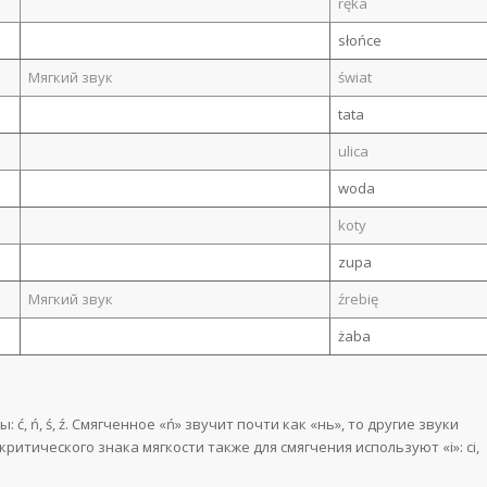
ręka
słońce
Мягкий звук
świat
tata
ulica
woda
koty
zupa
Мягкий звук
źrebię
żaba
ć, ń, ś, ź. Смягченное «ń» звучит почти как «нь», то другие звуки
акритического знака мягкости также для смягчения используют «i»: ci,