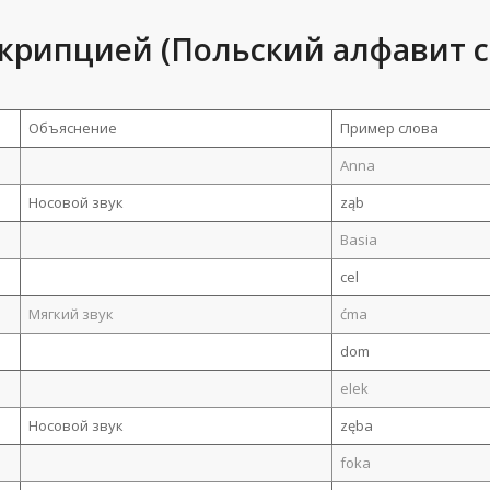
скрипцией (Польский алфавит с
Объяснение
Пример слова
Anna
Носовой звук
ząb
Basia
cel
Мягкий звук
ćma
dom
elek
Носовой звук
zęba
foka