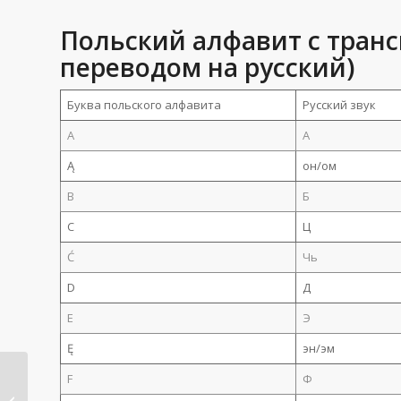
Польский алфавит с тран
переводом на русский)
Буква польского алфавита
Русский звук
A
А
Ą
он/ом
B
Б
C
Ц
Ć
Чь
D
Д
E
Э
Ę
эн/эм
F
Ф
Масштабные
нарушения ГП