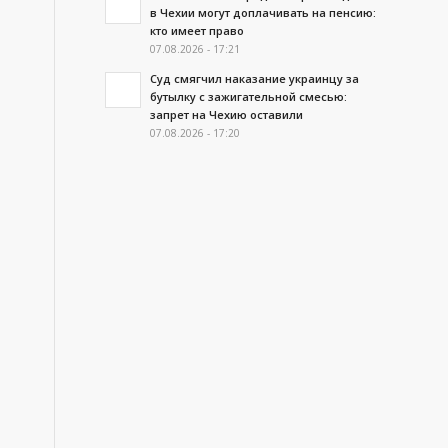
в Чехии могут доплачивать на пенсию:
кто имеет право
07.08.2026 - 17:21
Суд смягчил наказание украинцу за
бутылку с зажигательной смесью:
запрет на Чехию оставили
07.08.2026 - 17:20
.