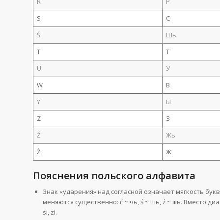
R
Р
S
С
Ś
Шь
T
Т
U
У
W
В
Y
Ы
Z
З
Ź
Жь
Ż
Ж
Пояснения польского алфавита
Знак «ударения» над согласной означает мягкость буквы: 
меняются существенно: ć ~ чь, ś ~ шь, ź ~ жь. Вместо ди
si, zi.