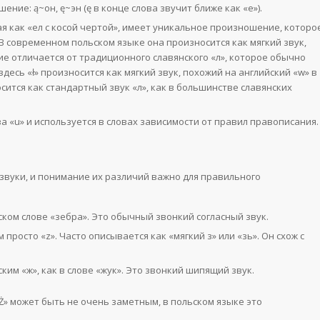
ие: ą~он, ę~эн (ę в конце слова звучит ближе как «e»).
тная как «ел с косой чертой», имеет уникальное произношение, которо
В современном польском языке она произносится как мягкий звук,
ние отличается от традиционного славянского «л», которое обычно
здесь «ł» произносится как мягкий звук, похожий на английский «w» в
носится как стандартный звук «л», как в большинстве славянских
ва «u» и используется в словах зависимости от правил правописания.
 звуки, и понимание их различий важно для правильного
ском слове «зебра». Это обычный звонкий согласный звук.
м просто «z». Часто описывается как «мягкий з» или «зь». Он схож с
сским «ж», как в слове «жук». Это звонкий шипящий звук.
«Ż» может быть не очень заметным, в польском языке это