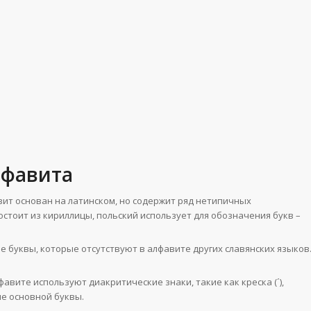
лфавита
ит основан на латинском, но содержит ряд нетипичных
остоит из кириллицы, польский использует для обозначения букв –
 буквы, которые отсутствуют в алфавите других славянских языков
авите используют диакритические знаки, такие как креска (´),
ие основной буквы.