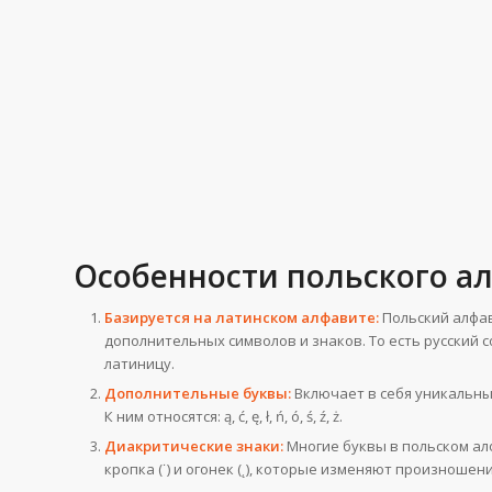
Особенности польского а
Базируется на латинском алфавите:
Польский алфав
дополнительных символов и знаков. То есть русский с
латиницу.
Дополнительные буквы:
Включает в себя уникальные
К ним относятся: ą, ć, ę, ł, ń, ó, ś, ź, ż.
Диакритические знаки:
Многие буквы в польском алф
кропка (˙) и огонек (˛), которые изменяют произношен