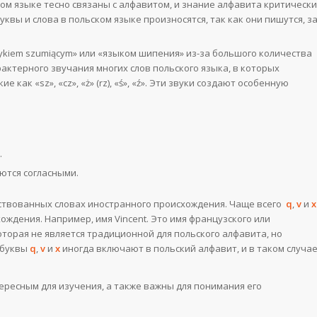
м языке тесно связаны с алфавитом, и знание алфавита критически
квы и слова в польском языке произносятся, так как они пишутся, з
ykiem szumiącym» или «языком шипения» из-за большого количества
актерного звучания многих слов польского языка, в которых
как «sz», «cz», «ż» (rz), «ś», «ź». Эти звуки создают особенную
.
ются согласными.
ствованных словах иностранного происхождения. Чаще всего
q
,
v
и
x
ождения. Например, имя Vincent. Это имя французского или
которая не является традиционной для польского алфавита, но
 буквы
q
,
v
и
x
иногда включают в польский алфавит, и в таком случа
ересным для изучения, а также важны для понимания его