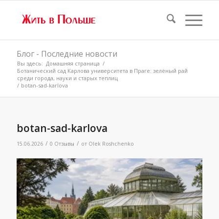
Блог - Последние новости
Вы здесь:
Домашняя страница
/
Ботанический сад Карлова университета в Праге: зелёный рай
среди города, науки и старых теплиц
/
botan-sad-karlova
botan-sad-karlova
/
/
15.06.2026
0 Отзывы
от
Olek Roshchenko