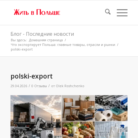
Блог - Последние новости
Вы здесь:
Домашняя страница
/
Что экспортирует Польша: главные товары, отрасли и рынки
/
polski-export
polski-export
/
/
29.04.2026
0 Отзывы
от
Olek Roshchenko