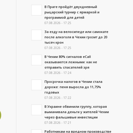
В Праге пройдёт двухдневный
рыцарский турнир с ярмаркой и
программой для детей
07.08.2026 - 17:25
За езду на велосипеде или самокате
после алкоголя в Чехии грозит до 20
тысяч крон
07.08.2026 - 17:25
В Чехии 80% сигналов eCall
оказываются ложными: как не
отправить спасателей зря
07.08.2026 - 17:24
Просрочка налогов в Чехии стала
дороже: пеня выросла до 11,75%
годовых
07.08.2026 - 17:22
В Украине обвинили группу, которая
выманивала деньги у жителей Чехии
через фальшивые инвестиции
07.08.2026 - 17:21
Работникам на вредном производстве