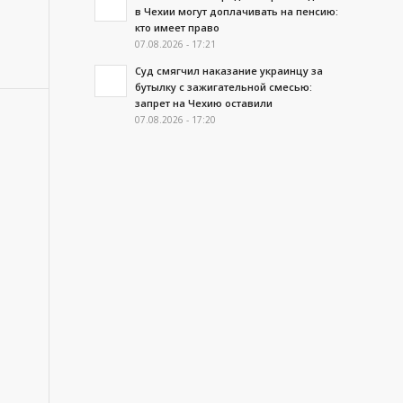
в Чехии могут доплачивать на пенсию:
кто имеет право
07.08.2026 - 17:21
Суд смягчил наказание украинцу за
бутылку с зажигательной смесью:
запрет на Чехию оставили
07.08.2026 - 17:20