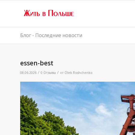
Блог - Последние новости
essen-best
/
/
08.06.2026
0 Отзывы
от
Olek Roshchenko