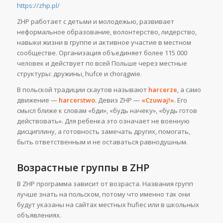
https://zhp.pl/
ZHP работает с детьми и молодежью, развивает
неформальное образование, волонтерство, лидерство,
навыки жизни в группе и активное участие в местном
сообществе. Организация объединяет более 115 000
человек и действует по всей Польше через местные
структуры: дружины, hufce и chorągwie.
В польской традиции скаутов называют
harcerze
, а само
движение —
harcerstwo
. Девиз ZHP —
«Czuwaj!»
. Его
смысл ближе к словам «бди», «будь начеку», «будь готов
действовать». Для ребенка это означает не военную
дисциплину, а готовность замечать других, помогать,
быть ответственным и не оставаться равнодушным.
Возрастные группы в ZHP
В ZHP программа зависит от возраста. Названия групп
лучше знать на польском, потому что именно так они
будут указаны на сайтах местных hufiec или в школьных
объявлениях.