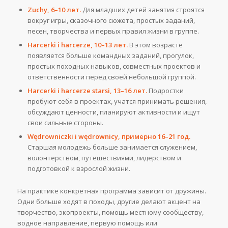
Zuchy, 6–10 лет.
Для младших детей занятия строятся
вокруг игры, сказочного сюжета, простых заданий,
песен, творчества и первых правил жизни в группе.
Harcerki i harcerze, 10–13 лет.
В этом возрасте
появляется больше командных заданий, прогулок,
простых походных навыков, совместных проектов и
ответственности перед своей небольшой группой.
Harcerki i harcerze starsi, 13–16 лет.
Подростки
пробуют себя в проектах, учатся принимать решения,
обсуждают ценности, планируют активности и ищут
свои сильные стороны.
Wędrowniczki i wędrownicy, примерно 16–21 год.
Старшая молодежь больше занимается служением,
волонтерством, путешествиями, лидерством и
подготовкой к взрослой жизни.
На практике конкретная программа зависит от дружины.
Одни больше ходят в походы, другие делают акцент на
творчество, экопроекты, помощь местному сообществу,
водное направление, первую помощь или