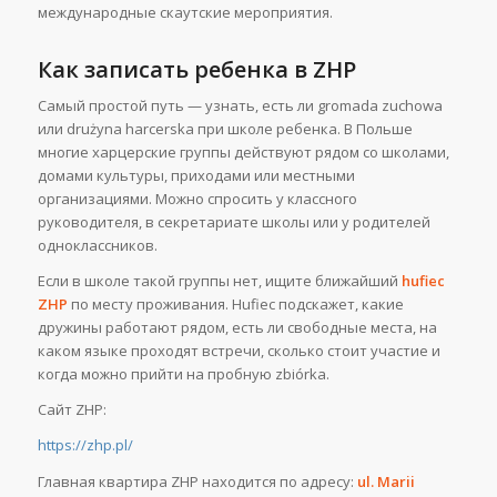
международные скаутские мероприятия.
Как записать ребенка в ZHP
Самый простой путь — узнать, есть ли gromada zuchowa
или drużyna harcerska при школе ребенка. В Польше
многие харцерские группы действуют рядом со школами,
домами культуры, приходами или местными
организациями. Можно спросить у классного
руководителя, в секретариате школы или у родителей
одноклассников.
Если в школе такой группы нет, ищите ближайший
hufiec
ZHP
по месту проживания. Hufiec подскажет, какие
дружины работают рядом, есть ли свободные места, на
каком языке проходят встречи, сколько стоит участие и
когда можно прийти на пробную zbiórka.
Сайт ZHP:
https://zhp.pl/
Главная квартира ZHP находится по адресу:
ul. Marii