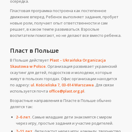
осередка.
Пластовая программа построена как постепенное
движение вперед. Ребенок выполняет задания, пробует
новые роли, получает опыт ответственности и сам
решает, в каком темпе развиваться. Взрослые
воспитатели помогают, но не делают все вместо ребенка.
Пласт в Польше
В Польше действует
Płast – Ukraińska Organizacja
Skautowa w Polsce
. Организация развивает украинский
скаутинг для детей, подростков и молодежи, которые
живут в польских городах. Офис организации находится
по адресу:
ul. Kościeliska 7, 03-614 Warszawa
. Для связи
используется почта
office@plast.org.pl
.
Возрастные направления в Пласте в Польше обычно
делятся так:
2–6 лет.
Самые младшие дети знакомятся с миром
через игру, простые задания и участие родителей.
7–11 лет.
Дети растут через игру, команду, творчество,