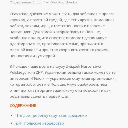
/
Образование
,
Спорт
от
Olek Roshchenko
Скаутское движение может стать для ребенка не просто
кружком, а понятной средой, где есть друзья, командная
работа, походы, игры, ответственность и взрослые
наставники. Для семей, которые живут в Польше,
особенно важно, что скаутинг помогает детям мягче
адаптироваться, практиковать язык, привыкать к
местной школе и при этом сохранять связь со своими
ценностями и культурой.
В Польше чаще всего на слуху Związek Harcerstwa
Polskiego, или ZHP. Украинским семьям также может быть
интересен «Пласт» — украинская скаутская организация,
которая работает и в Польше. Ниже разбираем, чем
отличаются эти организации, кому они подходят и как
родителям сделать первый шаг.
СОДЕРЖАНИЕ
Что дает ребенку скаутское движение
ZHP: польское харцерство