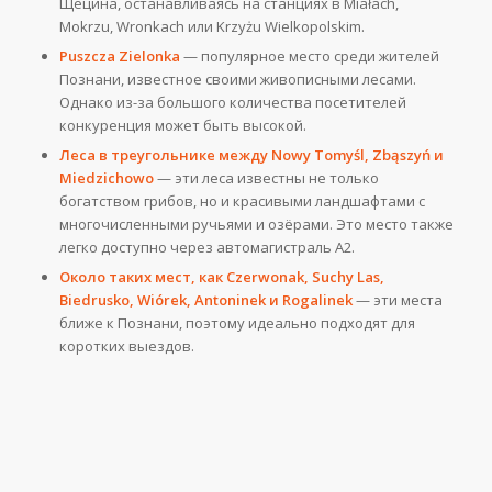
Щецина, останавливаясь на станциях в Miałach,
Mokrzu, Wronkach или Krzyżu Wielkopolskim.
Puszcza Zielonka
— популярное место среди жителей
Познани, известное своими живописными лесами.
Однако из-за большого количества посетителей
конкуренция может быть высокой.
Леса в треугольнике между Nowy Tomyśl, Zbąszyń и
Miedzichowo
— эти леса известны не только
богатством грибов, но и красивыми ландшафтами с
многочисленными ручьями и озёрами. Это место также
легко доступно через автомагистраль A2.
Около таких мест, как Czerwonak, Suchy Las,
Biedrusko, Wiórek, Antoninek и Rogalinek
— эти места
ближе к Познани, поэтому идеально подходят для
коротких выездов.