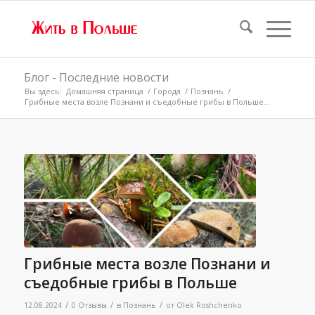
Блог - Последние новости
Вы здесь:
Домашняя страница
/
Города
/
Познань
/
Грибные места возле Познани и съедобные грибы в Польше...
Грибные места возле Познани и
съедобные грибы в Польше
/
/
/
12.08.2024
0 Отзывы
в
Познань
от
Olek Roshchenko