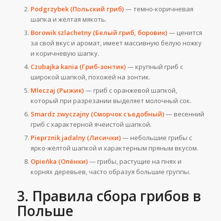
Podgrzybek (Польский гриб)
— темно-коричневая
шапка и жёлтая мякоть.
Borowik szlachetny (Белый гриб, боровик)
— ценится
за свой вкус и аромат, имеет массивную белую ножку
и коричневую шапку.
Czubajka kania (Гриб-зонтик)
— крупный гриб с
широкой шапкой, похожей на зонтик.
Mleczaj (Рыжик)
— гриб с оранжевой шапкой,
который при разрезании выделяет молочный сок.
Smardz zwyczajny (Сморчок съедобный)
— весенний
гриб с характерной ячеистой шапкой.
Pieprznik jadalny (Лисички)
— небольшие грибы с
ярко-жёлтой шапкой и характерным пряным вкусом.
Opieńka (Опёнки)
— грибы, растущие на пнях и
корнях деревьев, часто образуя большие группы.
3. Правила сбора грибов в
Польше