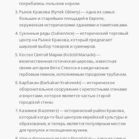
погребались польские короли.
Рынок Кракова (Rynek Główny) — одна из самых
больших и старейших площадей в Европе,
окруженная историческими зданиями и памятниками.
Суконные ряды (Sukiennice) — исторический торговый
центр на Рынке Кракова, который предлагает
широкий выбор товаров и сувениров.
Костел Святой Марии (Kościół Mariacki) —
величественная готическая церковь, известная
своим алтарем Вита Ствосса и каждочасным
гербовым гимном, исполняемым городским трубачом.
Барбакан (Barbakan Krakowski) — историческое
оборонительное сооружение с крепостными стенами
и воротами, которое является частью старой
городской стены.
Казимеж (Kazimierz) — исторический район Кракова,
который когда-то был центром еврейской культуры и
образования, и теперь является популярным местом
для прогулок и посещения музеев.
Улица Флорианская (ulica Floriańska) — одна из самых