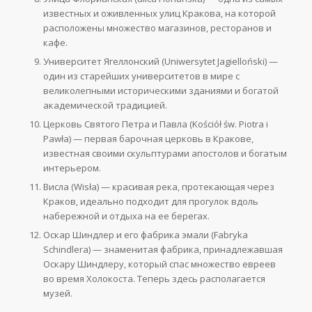
известных и оживленных улиц Кракова, на которой
расположены множество магазинов, ресторанов и
кафе.
Университет Ягеллонский (Uniwersytet Jagielloński) —
один из старейших университетов в мире с
великолепными историческими зданиями и богатой
академической традицией.
Церковь Святого Петра и Павла (Kościół św. Piotra i
Pawła) — первая барочная церковь в Кракове,
известная своими скульптурами апостолов и богатым
интерьером.
Висла (Wisła) — красивая река, протекающая через
Краков, идеально подходит для прогулок вдоль
набережной и отдыха на ее берегах.
Оскар Шиндлер и его фабрика эмали (Fabryka
Schindlera) — знаменитая фабрика, принадлежавшая
Оскару Шиндлеру, который спас множество евреев
во время Холокоста. Теперь здесь располагается
музей.