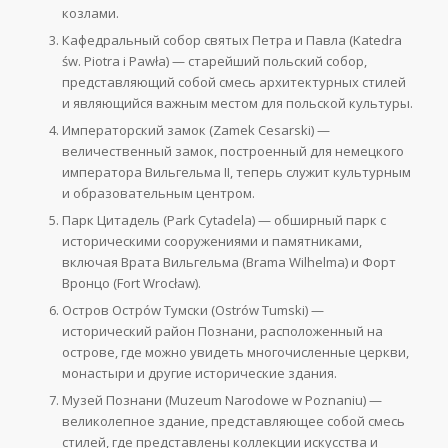
козлами.
Кафедральный собор святых Петра и Павла (Katedra
św. Piotra i Pawła) — старейший польский собор,
представляющий собой смесь архитектурных стилей
и являющийся важным местом для польской культуры.
Императорский замок (Zamek Cesarski) —
величественный замок, построенный для немецкого
императора Вильгельма II, теперь служит культурным
и образовательным центром.
Парк Цитадель (Park Cytadela) — обширный парк с
историческими сооружениями и памятниками,
включая Врата Вильгельма (Brama Wilhelma) и Форт
Вронцо (Fort Wrocław).
Остров Острów Тумски (Ostrów Tumski) —
исторический район Познани, расположенный на
острове, где можно увидеть многочисленные церкви,
монастыри и другие исторические здания.
Музей Познани (Muzeum Narodowe w Poznaniu) —
великолепное здание, представляющее собой смесь
стилей, где представлены коллекции искусства и