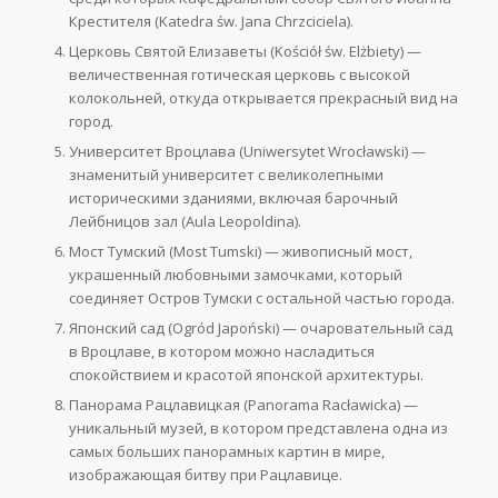
Крестителя (Katedra św. Jana Chrzciciela).
Церковь Святой Елизаветы (Kościół św. Elżbiety) —
величественная готическая церковь с высокой
колокольней, откуда открывается прекрасный вид на
город.
Университет Вроцлава (Uniwersytet Wrocławski) —
знаменитый университет с великолепными
историческими зданиями, включая барочный
Лейбницов зал (Aula Leopoldina).
Мост Тумский (Most Tumski) — живописный мост,
украшенный любовными замочками, который
соединяет Остров Тумски с остальной частью города.
Японский сад (Ogród Japoński) — очаровательный сад
в Вроцлаве, в котором можно насладиться
спокойствием и красотой японской архитектуры.
Панорама Рацлавицкая (Panorama Racławicka) —
уникальный музей, в котором представлена одна из
самых больших панорамных картин в мире,
изображающая битву при Рацлавице.