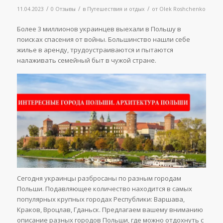
/
/
/
11.04.2023
0 Отзывы
в
Путешествия и отдых
от
Olek Roshchenko
Более 3 миллионов украинцев выехали в Польшу в
поисках спасения от войны. Большинство нашли себе
жилье в аренду, трудоустраиваются и пытаются
налаживать семейный быт в чужой стране.
Сегодня украинцы разбросаны по разным городам
Польши. Подавляющее количество находится в самых
популярных крупных городах Республики: Варшава,
Краков, Вроцлав, Гданьск. Предлагаем вашему вниманию
описание разных городов Польши, где можно отдохнуть с