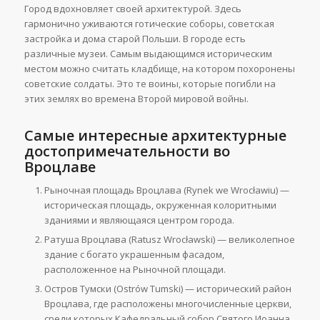
Город вдохновляет своей архитектурой. Здесь
гармонично уживаются готические соборы, советская
застройка и дома старой Польши. В городе есть
различные музеи. Самым выдающимся историческим
местом можно считать кладбище, на котором похоронены
советские солдаты. Это те воины, которые погибли на
этих землях во времена Второй мировой войны.
Самые интересные архитектурные
достопримечательности во
Вроцлаве
Рыночная площадь Вроцлава (Rynek we Wrocławiu) —
историческая площадь, окруженная колоритными
зданиями и являющаяся центром города.
Ратуша Вроцлава (Ratusz Wrocławski) — великолепное
здание с богато украшенным фасадом,
расположенное на Рыночной площади.
Остров Тумски (Ostrów Tumski) — исторический район
Вроцлава, где расположены многочисленные церкви,
среди которых Кафедральный собор Святого Иоанна