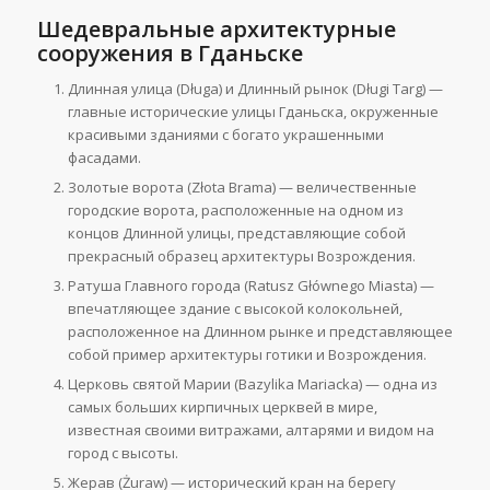
Шедевральные архитектурные
сооружения в Гданьске
Длинная улица (Długa) и Длинный рынок (Długi Targ) —
главные исторические улицы Гданьска, окруженные
красивыми зданиями с богато украшенными
фасадами.
Золотые ворота (Złota Brama) — величественные
городские ворота, расположенные на одном из
концов Длинной улицы, представляющие собой
прекрасный образец архитектуры Возрождения.
Ратуша Главного города (Ratusz Głównego Miasta) —
впечатляющее здание с высокой колокольней,
расположенное на Длинном рынке и представляющее
собой пример архитектуры готики и Возрождения.
Церковь святой Марии (Bazylika Mariacka) — одна из
самых больших кирпичных церквей в мире,
известная своими витражами, алтарями и видом на
город с высоты.
Жерав (Żuraw) — исторический кран на берегу