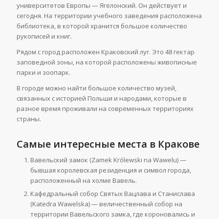
университетов Европы — Ягелонский. Он действует и
сегодня. На территории учебного заведения расположена
библиотека, в которой хранится большое количество
рукописей и книг.
Рядом с город расположен Краковский луг. Это 48 гектар
заповедной зоны, на которой расположены живописные
парки и зоопарк.
В городе можно найти большое количество музей,
связанных с историей Польши и народами, которые в
разное время проживали на современных территориях
страны.
Самые интересные места в Кракове
Вавельский замок (Zamek Królewski na Wawelu) —
бывшая королевская резиденция и символ города,
расположенный на холме Вавель.
Кафедральный собор Святых Вацлава и Станислава
(Katedra Wawelska) — величественный собор на
территории Вавельского замка, где короновались и