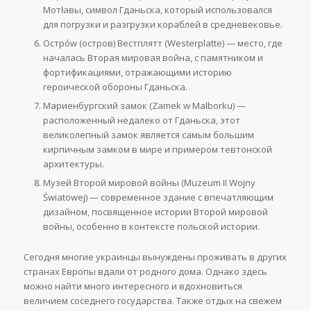
Мотłавы, символ Гданьска, который использовался
для погрузки и разгрузки кораблей в средневековье.
Острów (остров) Вестплятт (Westerplatte) — место, где
началась Вторая мировая война, с памятником и
фортификациями, отражающими историю
героической обороны Гданьска.
Мариенбургский замок (Zamek w Malborku) —
расположенный недалеко от Гданьска, этот
великолепный замок является самым большим
кирпичным замком в мире и примером тевтонской
архитектуры.
Музей Второй мировой войны (Muzeum II Wojny
Światowej) — современное здание с впечатляющим
дизайном, посвященное истории Второй мировой
войны, особенно в контексте польской истории.
Сегодня многие украинцы вынуждены проживать в других
странах Европы вдали от родного дома. Однако здесь
можно найти много интересного и вдохновиться
величием соседнего государства. Также отдых на свежем