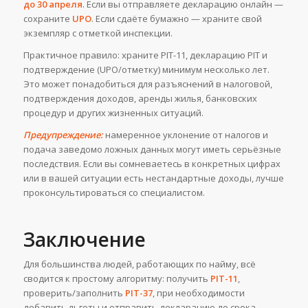
до 30 апреля
. Если вы отправляете декларацию онлайн —
сохраните
UPO
. Если сдаёте бумажно — храните свой
экземпляр с отметкой инспекции.
Практичное правило: храните PIT-11, декларацию PIT и
подтверждение (UPO/отметку) минимум несколько лет.
Это может понадобиться для разъяснений в налоговой,
подтверждения доходов, аренды жилья, банковских
процедур и других жизненных ситуаций.
Предупреждение:
намеренное уклонение от налогов и
подача заведомо ложных данных могут иметь серьёзные
последствия. Если вы сомневаетесь в конкретных цифрах
или в вашей ситуации есть нестандартные доходы, лучше
проконсультироваться со специалистом.
Заключение
Для большинства людей, работающих по найму, всё
сводится к простому алгоритму: получить
PIT-11
,
проверить/заполнить
PIT-37
, при необходимости
добавить льготы и отправить декларацию до срока,