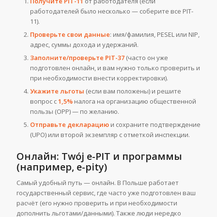
Получите PIT-11
от работодателя (если
работодателей было несколько — соберите все PIT-
11).
Проверьте свои данные
: имя/фамилия, PESEL или NIP,
адрес, суммы дохода и удержаний.
Заполните/проверьте PIT-37
(часто он уже
подготовлен онлайн, и вам нужно только проверить и
при необходимости внести корректировки).
Укажите льготы
(если вам положены) и решите
вопрос с
1,5%
налога на организацию общественной
пользы (OPP) — по желанию.
Отправьте декларацию
и сохраните подтверждение
(UPO) или второй экземпляр с отметкой инспекции.
Онлайн: Twój e-PIT и программы
(например, e-pity)
Самый удобный путь — онлайн. В Польше работает
государственный сервис, где часто уже подготовлен ваш
расчёт (его нужно проверить и при необходимости
дополнить льготами/данными). Также люди нередко