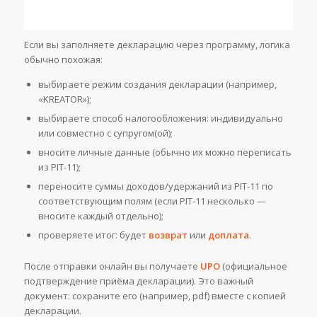
Если вы заполняете декларацию через программу, логика
обычно похожая:
выбираете режим создания декларации (например,
«KREATOR»);
выбираете способ налогообложения: индивидуально
или совместно с супругом(ой);
вносите личные данные (обычно их можно переписать
из PIT-11);
переносите суммы доходов/удержаний из PIT-11 по
соответствующим полям (если PIT-11 несколько —
вносите каждый отдельно);
проверяете итог: будет
возврат
или
доплата
.
После отправки онлайн вы получаете
UPO
(официальное
подтверждение приёма декларации). Это важный
документ: сохраните его (например, pdf) вместе с копией
декларации.