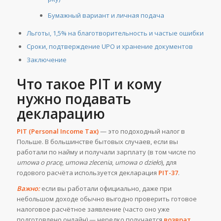
Бумажный вариант и личная подача
Льготы, 1,5% на благотворительность и частые ошибки
Сроки, подтверждение UPO и хранение документов
Заключение
Что такое PIT и кому
нужно подавать
декларацию
PIT (Personal Income Tax)
— это подоходный налог в
Польше. В большинстве бытовых случаев, если вы
работали по найму и получали зарплату (в том числе по
umowa o pracę
,
umowa zlecenia
,
umowa o dzieło
), для
годового расчёта используется декларация
PIT-37
.
Важно:
если вы работали официально, даже при
небольшом доходе обычно выгодно проверить готовое
налоговое расчётное заявление (часто оно уже
подготовлено онлайн) — нередко получается
возврат