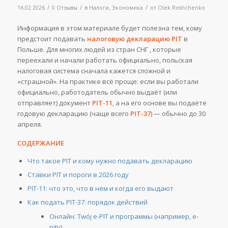
/
/
/
16.02.2026
0 Отзывы
в
Налоги
,
Экономика
от
Olek Roshchenko
Информация в этом материале будет полезна тем, кому
предстоит подавать
налоговую декларацию PIT
в
Польше. Для многих людей из стран СНГ , которые
переехали и начали работать официально, польская
налоговая система сначала кажется сложной и
«страшной». На практике всё проще: если вы работали
официально, работодатель обычно выдаёт (или
отправляет) документ
PIT-11
, а на его основе вы подаёте
годовую декларацию (чаще всего
PIT-37
) — обычно до 30
апреля.
СОДЕРЖАНИЕ
Что такое PIT и кому нужно подавать декларацию
Ставки PIT и пороги в 2026 году
PIT-11: что это, что в нём и когда его выдают
Как подать PIT-37: порядок действий
Онлайн: Twój e-PIT и программы (например, e-
pity)