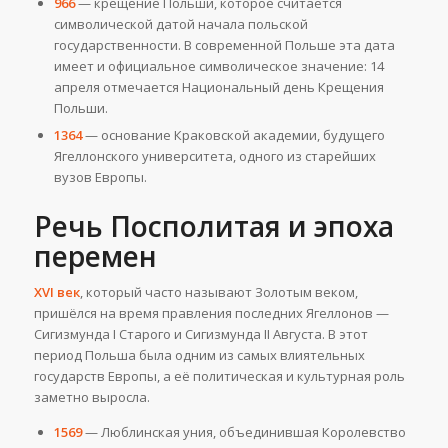
966
— крещение Польши, которое считается
символической датой начала польской
государственности. В современной Польше эта дата
имеет и официальное символическое значение: 14
апреля отмечается Национальный день Крещения
Польши.
1364
— основание Краковской академии, будущего
Ягеллонского университета, одного из старейших
вузов Европы.
Речь Посполитая и эпоха
перемен
XVI век
, который часто называют Золотым веком,
пришёлся на время правления последних Ягеллонов —
Сигизмунда I Старого и Сигизмунда II Августа. В этот
период Польша была одним из самых влиятельных
государств Европы, а её политическая и культурная роль
заметно выросла.
1569
— Люблинская уния, объединившая Королевство