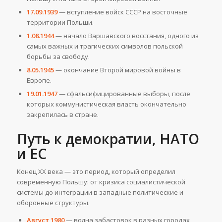
17.09.1939
— вступление войск СССР на восточные
территории Польши.
1.08.1944
— начало Варшавского восстания, одного из
самых важных и трагических символов польской
борьбы за свободу.
8.05.1945
— окончание Второй мировой войны в
Европе.
19.01.1947
— сфальсифицированные выборы, после
которых коммунистическая власть окончательно
закрепилась в стране.
Путь к демократии, НАТО
и ЕС
Конец XX века — это период, который определил
современную Польшу: от кризиса социалистической
системы до интеграции в западные политические и
оборонные структуры.
Август 1980
— волна забастовок в разных городах