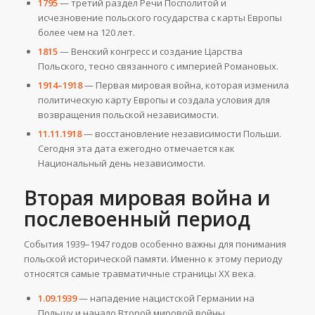
1795
— третий раздел Речи Посполитой и
исчезновение польского государства с карты Европы
более чем на 120 лет.
1815
— Венский конгресс и создание Царства
Польского, тесно связанного с империей Романовых.
1914–1918
— Первая мировая война, которая изменила
политическую карту Европы и создала условия для
возвращения польской независимости.
11.11.1918
— восстановление независимости Польши.
Сегодня эта дата ежегодно отмечается как
Национальный день независимости.
Вторая мировая война и
послевоенный период
События 1939–1947 годов особенно важны для понимания
польской исторической памяти. Именно к этому периоду
относятся самые травматичные страницы XX века.
1.09.1939
— нападение нацистской Германии на
Польшу и начало Второй мировой войны.