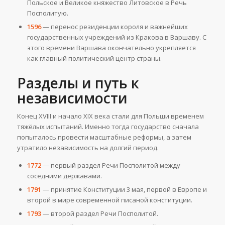
Польское и Великое княжество Литовское в Речь
Посполитую.
1596
— перенос резиденции короля и важнейших
государственных учреждений из Кракова в Варшаву. С
этого времени Варшава окончательно укрепляется
как главный политический центр страны.
Разделы и путь к
независимости
Конец XVIII и начало XIX века стали для Польши временем
тяжёлых испытаний. Именно тогда государство сначала
попыталось провести масштабные реформы, а затем
утратило независимость на долгий период.
1772
— первый раздел Речи Посполитой между
соседними державами.
1791
— принятие Конституции 3 мая, первой в Европе и
второй в мире современной писаной конституции.
1793
— второй раздел Речи Посполитой.