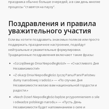
праздника обычно больше очередей, а в сам день многие
процессы “ставятся на паузу”.
Поздравления и правила
уважительного участия
Если вы хотите поздравить знакомых поляков или просто
поддержать праздничное настроение, подойдут
нейтральные и уважительные формулировки.
Традиционные поздравления включают такие фразы:
«Szczęśliwego Dnia Niepodległości!» — «Счастливого Дня
Независимости!»
«Z okazji Dnia Niepodległości życzę Panu/Pani/Państwu
dumy narodowej i radości.» — «По случаю Дня
Независимости желаю вам национальной гордости и
радости.»
«Niech Dzień Niepodległości będzie przypomnieniem o sile
i odwadze polskiego narodu.» — «Пусть День
Независимости будет напоминанием о силе и