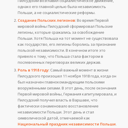
Пилсудский возглавил социалистическое движение,
однако его главной целью была независимость
Польши, а не социалистические реформы.
Создание Польских легионов
: Во время Первой
мировой войны Пилсудский сформировал Польские
легионы, которые сражались за освобождение
Польши. Хотя Польша на тот момент не существовала
как государство, его легионы боролись за признание
польской независимости. В конечном итоге это
привело к тому, что Польша стала фактором в
послевоенных переговорах великих держав.
Роль в 1918 году
: Самый важный момент в жизни
Пилсудского произошел 11 ноября 1918 года, когда он
был назначен главнокомандующим польскими
вооружёнными силами. В этот день, после окончания
Первой мировой войны, Германия капитулировала, и
Пилсудский получил власть в Варшаве, что
фактически ознаменовало восстановление
независимости Польши. Этот день и стал
символической датой, отмечаемой как
Национальный праздник независимости Польши
.