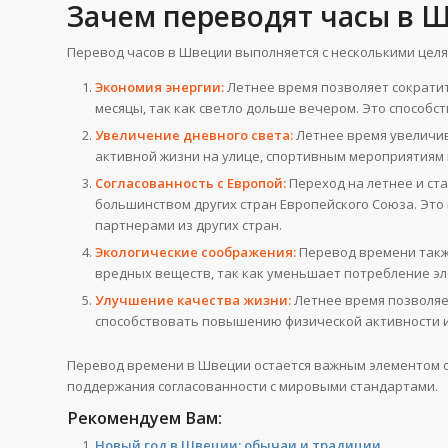
Зачем переводят часы в 
Перевод часов в Швеции выполняется с несколькими целя
Экономия энергии:
Летнее время позволяет сократит
месяцы, так как светло дольше вечером. Это способс
Увеличение дневного света:
Летнее время увеличив
активной жизни на улице, спортивным мероприятиям и
Согласованность с Европой:
Переход на летнее и ст
большинством других стран Европейского Союза. Это 
партнерами из других стран.
Экологические соображения:
Перевод времени такж
вредных веществ, так как уменьшает потребление эл
Улучшение качества жизни:
Летнее время позволяе
способствовать повышению физической активности и
Перевод времени в Швеции остается важным элементом о
поддержания согласованности с мировыми стандартами.
Рекомендуем Вам:
Новый год в Швеции: обычаи и традиции