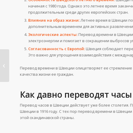
начиная с 1980 года. Однако это летнее время заканч
продолжительным среди других европейских стран.
Влияние на образ жизни:
Летнее время в Швеции по
дополнительным временем для активных развлечений 
Экологические аспекты:
Перевод времени в Швеции 
электроэнергии и помогает в сокращении выбросов у
Согласованность с Европой:
Швеция соблюдает перев
Это важно для упрощения взаимодействия с междун
Когда переводят
часы в Швейцарии
Перевод времени в Швеции олицетворяет ее стремление 
2025 — 2...
качества жизни ее граждан.
Как давно переводят час
Перевод часов в Швеции действует уже более столетия. 
Швеции в 1916 году. С тех пор перевод времени в Швеции
этой скандинавской страны.