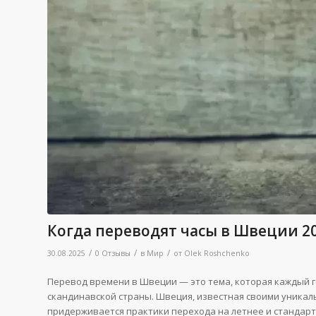
Когда переводят часы в Швеции 20
/
/
/
30.08.2025
0 Отзывы
в
Мир
от
Olek Roshchenko
Перевод времени в Швеции — это тема, которая каждый го
скандинавской страны. Швеция, известная своими уника
придерживается практики перехода на летнее и стандартн