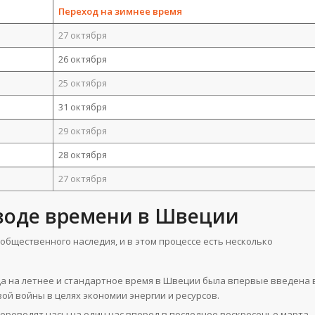
Переход на зимнее время
27 октября
26 октября
25 октября
31 октября
29 октября
28 октября
27 октября
воде времени в Швеции
общественного наследия, и в этом процессе есть несколько
а на летнее и стандартное время в Швеции была впервые введена 
вой войны в целях экономии энергии и ресурсов.
реводят часы на один час вперед в последнее воскресенье марта,