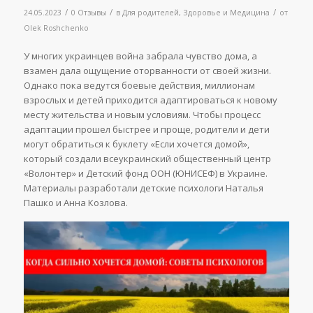
/
/
/
24.05.2023
0 Отзывы
в
Для родителей
,
Здоровье и Медицина
от
Olek Roshchenko
У многих украинцев война забрала чувство дома, а
взамен дала ощущение оторванности от своей жизни.
Однако пока ведутся боевые действия, миллионам
взрослых и детей приходится адаптироваться к новому
месту жительства и новым условиям. Чтобы процесс
адаптации прошел быстрее и проще, родители и дети
могут обратиться к буклету «Если хочется домой»,
который создали всеукраинский общественный центр
«Волонтер» и Детский фонд ООН (ЮНИСЕФ) в Украине.
Материалы разработали детские психологи Наталья
Пашко и Анна Козлова.