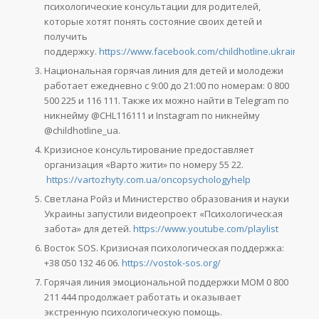
психологические консультации для родителей,
которые хотят понять состояние своих детей и
получить
поддержку.
https://www.facebook.com/childhotline.ukraine
Национальная горячая линия для детей и молодежи
работает ежедневно с 9:00 до 21:00 по номерам: 0 800
500 225 и 116 111. Также их можно найти в Telegram по
никнейму @CHL116111 и Instagram по никнейму
@childhotline_ua.
Кризисное консультирование предоставляет
организация «Варто жити» по номеру 55 22.
https://vartozhyty.com.ua/oncopsych
o
logyhelp
Светлана Ройз и Министерство образования и науки
Украины запустили видеопроект «Психологическая
забота» для детей.
https://www.youtube.com/playlist
Восток SOS. Кризисная психологическая поддержка:
+38 050 132 46 06.
https://vostok-sos.org/
Горячая линия эмоциональной поддержки МОМ 0 800
211 444 продолжает работать и оказывает
экстренную психологическую помощь.