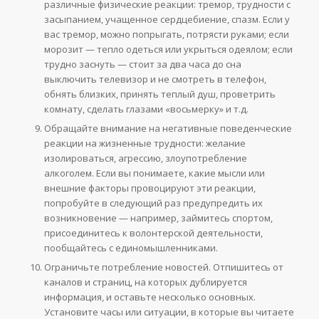
различные физические реакции: тремор, трудности с
засыпанием, учащенное сердцебиение, спазм. Если у
вас тремор, можно попрыгать, потрясти руками; если
морозит — тепло одеться или укрыться одеялом; если
трудно заснуть — стоит за два часа до сна
выключить телевизор и не смотреть в телефон,
обнять близких, принять теплый душ, проветрить
комнату, сделать глазами «восьмерку» и т.д.
Обращайте внимание на негативные поведенческие
реакции на жизненные трудности: желание
изолироваться, агрессию, злоупотребление
алкоголем. Если вы понимаете, какие мысли или
внешние факторы провоцируют эти реакции,
попробуйте в следующий раз предупредить их
возникновение — например, займитесь спортом,
присоединитесь к волонтерской деятельности,
пообщайтесь с единомышленниками.
Ограничьте потребление новостей. Отпишитесь от
каналов и страниц, на которых дублируется
информация, и оставьте несколько основных.
Установите часы или ситуации, в которые вы читаете