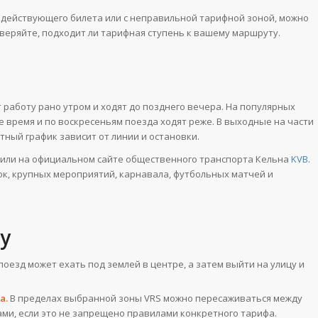
з действующего билета или с неправильной тарифной зоной, можно
еряйте, подходит ли тарифная ступень к вашему маршруту.
работу рано утром и ходят до позднего вечера. На популярных
е время и по воскресеньям поезда ходят реже. В выходные на части
ный график зависит от линии и остановки.
или на официальном сайте общественного транспорта Кельна
KVB
.
ок, крупных мероприятий, карнавала, футбольных матчей и
у
поезд может ехать под землей в центре, а затем выйти на улицу и
а.
В пределах выбранной зоны VRS можно пересаживаться между
ами, если это не запрещено правилами конкретного тарифа.