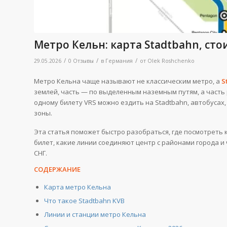
Метро Кельн: карта Stadtbahn, сто
/
/
/
29.05.2026
0 Отзывы
в
Германия
от
Olek Roshchenko
Метро Кельна чаще называют не классическим метро, а
S
землей, часть — по выделенным наземным путям, а часть 
одному билету VRS можно ездить на Stadtbahn, автобусах
зоны.
Эта статья поможет быстро разобраться, где посмотреть ка
билет, какие линии соединяют центр с районами города и
СНГ.
СОДЕРЖАНИЕ
Карта метро Кельна
Что такое Stadtbahn KVB
Линии и станции метро Кельна