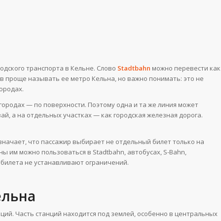
родского транспорта в Кельне. Слово
Stadtbahn
можно перевести как
в проще называть ее метро Кельна, но важно понимать: это не
ородах.
игородах — по поверхности. Поэтому одна и та же линия может
ай, а на отдельных участках — как городская железная дорога.
значает, что пассажир выбирает не отдельный билет только на
ны им можно пользоваться в Stadtbahn, автобусах, S-Bahn,
о билета не устанавливают ограничений.
ельна
нций. Часть станций находится под землей, особенно в центральных