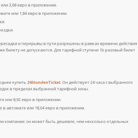
 или 3,68 евро в приложении.
омате или 1,84 евро в приложении.
ки.
оездки.
ересадки и перерывы в пути разрешены в рамках времени действия
 же билету не допускаются. Для тарифной ступени 1b разовый билет
годнее купить
24StundenTicket
. Он действует 24 часа с выбранного
ездок в пределах выбранной тарифной зоны.
те или 8,92 евро в приложении.
о в автомате или 18,04 евро в приложении.
или компании: он может быть дешевле, чем несколько отдельных