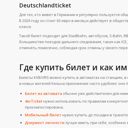
Deutschlandticket
Для тех, кто живет в Германии и регулярно пользуется 
В 2026 году он стоит 63 евро в месяц и действует в обще
классе.
Такой билет подходит для Stadtbahn, автобусов, S-Bahn, R
большинстве поездов дальнего следования, таких как ICE, I
отменять помесячно, соблюдая срок отмены у своего пере
Где купить билет и как и
Билеты KVB/VRS можно купить в автоматах на станциях, в
и новых жителей Кельна приложение часто удобнее: оно 
Билет из автомата
обычно уже действителен для неме
4erTicket
нужно использовать по правилам конкретног
прокомпостирована.
Мобильный билет
нужно купить до посадки в транспо
Документ личности
лучше иметь при себе, особенно 