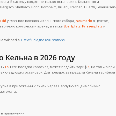
ости. В систему входят не только остановки в Кельне, но и
gisch Gladbach, Bonn, Bornheim, Bruehl, Frechen, Huerth, Leverkusen
Hbf
у главного вокзала и Кельнского собора,
Neumarkt
в центре,
авочного комплекса и арены, а также
Ebertplatz
,
Friesenplatz
и
е Wikipedia:
List of Cologne KVB stations
.
 Кельна в 2026 году
ень
1b
. Если поездка короткая, может подойти тариф
K
, но только при
ырех следующих остановок. Для поездок за пределы Кельна тарифная
окупке в приложении VRS или через HandyTicket цена обычно
 автомата.
о в приложении.