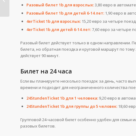
Разовый билет 1b для взрослых:
3,80 евро в автомате
для украин...
Разовый билет 1b для детей 6-14 лет:
1,90 евро в авт
4erTicket 1b для взрослых:
15,20 евро за четыре поезд
4erTicket 1b для детей 6-14 лет:
7,60 евро за четыре п
Разовый билет действует только в одном направлении. П
билета, но обратная поездка и круговой маршрут по тому
действует 90 минут.
Билет на 24 часа
Если вы планируете несколько поездок за день, часто вы
времени и подходит для неограниченного количества по
24StundenTicket 1b для 1 человека:
9,20 евро в автома
24StundenTicket 1b для группы до 5 человек:
18,60 евр
Групповой 24-часовой билет особенно удобен для семьи 
разовых билетов.