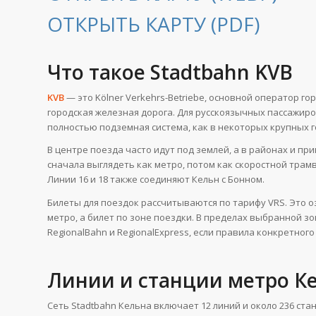
ОТКРЫТЬ КАРТУ (PDF)
Что такое Stadtbahn KVB
KVB
— это Kölner Verkehrs-Betriebe, основной оператор го
городская железная дорога. Для русскоязычных пассажиро
полностью подземная система, как в некоторых крупных г
В центре поезда часто идут под землей, а в районах и пр
сначала выглядеть как метро, потом как скоростной трамв
Линии 16 и 18 также соединяют Кельн с Бонном.
Билеты для поездок рассчитываются по тарифу VRS. Это о
метро, а билет по зоне поездки. В пределах выбранной зо
RegionalBahn и RegionalExpress, если правила конкретног
Линии и станции метро К
Сеть Stadtbahn Кельна включает 12 линий и около 236 ста