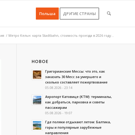
Польша
ДРУГИЕ СТРАНЫ
ния
/
Метро Кельн: карта Stadtbahn, стоимость проезда в 2026 году...
НОВОЕ
Григорианские Мессы: что это, как
заказать 30 Месс за умершего и
сколько составляет пожертвование
05.08.2026 - 23:14
Аэропорт Катовице (KTW): терминалы,
как добраться, парковка и советы
пассажирам
05.08.2026 - 19:07
Где поляки отдыхают летом: Балтика,
горы и популярные зарубежные
направления