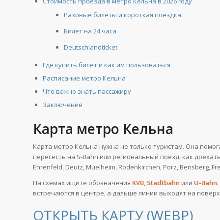
Стоимость проезда в метро Кельна в 2026 году
Разовые билеты и короткая поездка
Билет на 24 часа
Deutschlandticket
Где купить билет и как им пользоваться
Расписание метро Кельна
Что важно знать пассажиру
Заключение
Карта метро Кельна
Карта метро Кельна нужна не только туристам. Она помог
пересесть на S-Bahn или региональный поезд, как доехат
Ehrenfeld, Deutz, Muelheim, Rodenkirchen, Porz, Bensberg, Fr
На схемах ищите обозначения
KVB
,
Stadtbahn
или
U-Bahn
встречаются в центре, а дальше линии выходят на поверх
ОТКРЫТЬ КАРТУ (WEBP)