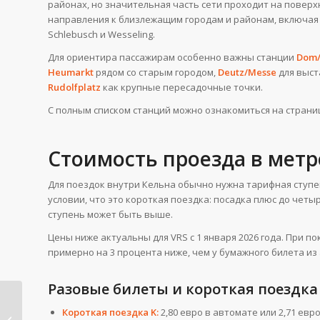
районах, но значительная часть сети проходит на поверхн
направления к близлежащим городам и районам, включая Ber
Schlebusch и Wesseling.
Для ориентира пассажирам особенно важны станции
Dom/
Heumarkt
рядом со старым городом,
Deutz/Messe
для выст
Rudolfplatz
как крупные пересадочные точки.
С полным списком станций можно ознакомиться на страниц
Стоимость проезда в метро
Для поездок внутри Кельна обычно нужна тарифная ступ
условии, что это короткая поездка: посадка плюс до чет
ступень может быть выше.
Цены ниже актуальны для VRS с 1 января 2026 года. При п
примерно на 3 процента ниже, чем у бумажного билета из
Разовые билеты и короткая поездка
Медицинская
Короткая поездка K:
2,80 евро в автомате или 2,71 евр
помощь в Германии