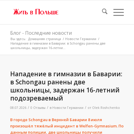
Блог - Последние новости
Вы здесь:
Домашняя страница
/
Новости Германии
/
Нападение в гимназии в Баварии: в Schongau ранены две
школьницы, задержан 16-летни...
Нападение в гимназии в Баварии:
в Schongau ранены две
школьницы, задержан 16-летний
подозреваемый
/
/
/
08.07.2026
0 Отзывы
в
Новости Германии
от
Olek Roshchenko
В городе Schongau в Верхней Баварии 8 июля
произошёл тяжёлый инцидент в Welfen-Gymnasium. По
данным полиции, две школьницы получили