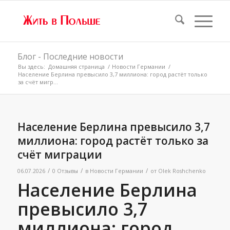
Блог - Последние новости
Вы здесь:
Домашняя страница
/
Новости Германии
/
Население Берлина превысило 3,7 миллиона: город растёт только
за счёт мигр...
Население Берлина превысило 3,7
миллиона: город растёт только за
счёт миграции
/
/
/
06.07.2026
0 Отзывы
в
Новости Германии
от
Olek Roshchenko
Население Берлина
превысило 3,7
миллиона: город