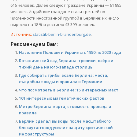
616 человек. Далее следуют граждане Украины — 61 885
человек. Индийские граждане стали третьей по
численности иностранной группой в Берлине: их число
выросло на 18 % и достигло 43 399 человек.
Источник:
statistik-berlin-brandenburg.de
.
Рекомендуем Вам:
Население Польши и Украины с 1950 по 2020 года
Ботанический сад Берлина: тропики, озёра и
тихий день на юго-западе столицы
Где собирать грибы возле Берлина: места,
съедобные виды и правила в Германии
Что посмотреть в Берлине: 15 интересных мест
101 интересных математических фактов
Метро Берлина: карта, стоимость проезда и
правила
Берлин сделал выводы после масштабного
блекаута: город усилит защиту критической
инфраструктуры