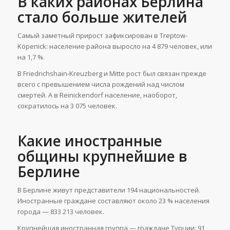
В каких районах Берлина
стало больше жителей
Самый заметный прирост зафиксирован в Treptow-
Köpenick: население района выросло на 4 879 человек, или
на 1,7 %.
В Friedrichshain-Kreuzberg и Mitte рост был связан прежде
всего с превышением числа рождений над числом
смертей. А в Reinickendorf население, наоборот,
сократилось на 3 075 человек.
Какие иностранные
общины крупнейшие в
Берлине
В Берлине живут представители 194 национальностей.
Иностранные граждане составляют около 23 % населения
города — 833 213 человек.
Крупнейшая иностранная группа — граждане Турции: 91