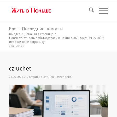
Блог - Последние новости
Вы здесь:
Домашняя страница
/
Новая отчётность работодателей в Чехии с 2026 года: JMHZ, OIČ и
переход на электронику
/
cz-uchet
cz-uchet
/
/
21.05.2026
0 Отзывы
от
Olek Roshchenko