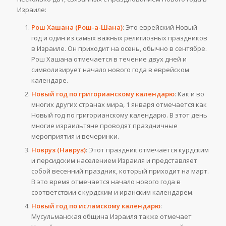
Израиле:
Рош Хашана (Рош-а-Шана)
: Это еврейский Новый
год и один из самых важных религиозных праздников
в Израиле. Он приходит на осень, обычно в сентябре.
Рош Хашана отмечается в течение двух дней и
символизирует начало нового года в еврейском
календаре.
Новый год по григорианскому календарю
: Как и во
многих других странах мира, 1 января отмечается как
Новый год по григорианскому календарю. В этот день
многие израильтяне проводят праздничные
мероприятия и вечеринки.
Новруз (Навруз)
: Этот праздник отмечается курдским
и персидским населением Израиля и представляет
собой весенний праздник, который приходит на март.
В это время отмечается начало нового года в
соответствии с курдским и иранским календарем.
Новый год по исламскому календарю
:
Мусульманская община Израиля также отмечает