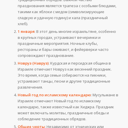
празднования является трапеза с особыми блюдами,
такими как яблоки с медом (символизирующие
сладкую и удачную годину) и хала (праздничный
хлеб).
1 января
: В этот день многие израильтяне, особенно
в крупных городах, устраивают вечеринки и
праздничные мероприятия. Ночные клубы,
рестораны и бары оживают, и фейерверки часто
сопровождают празднование.
Новруз (Навруз)
: Курдская и персидская община в
Израиле отмечает Новруз как весенний праздник.
Это время, когда семьи собираются на пикники,
устраивают танцы, песни и другие традиционные
развлечения.
Новый год по исламскому календарю
: Мусульмане в
Израиле отмечают Новый год по исламскому
календарю, также известный как Хиджра. Праздник
может включать молитвы, праздничные обеды и
соблюдение традиционных обрядов.
Общие черты
: Независимо от этнических или