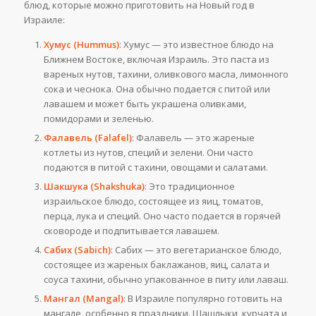
блюд, которые можно приготовить на Новый год в
Израиле:
Хумус (Hummus)
: Хумус — это известное блюдо на
Ближнем Востоке, включая Израиль. Это паста из
вареных нутов, тахини, оливкового масла, лимонного
сока и чеснока. Она обычно подается с питой или
лавашем и может быть украшена оливками,
помидорами и зеленью.
Фалавель (Falafel)
: Фалавель — это жареные
котлеты из нутов, специй и зелени. Они часто
подаются в питой с тахини, овощами и салатами.
Шакшука (Shakshuka)
: Это традиционное
израильское блюдо, состоящее из яиц, томатов,
перца, лука и специй. Оно часто подается в горячей
сковороде и подпитывается лавашем.
Сабих (Sabich)
: Сабих — это вегетарианское блюдо,
состоящее из жареных баклажанов, яиц, салата и
соуса тахини, обычно упакованное в питу или лаваш.
Мангал (Mangal)
: В Израиле популярно готовить на
мангале, особенно в праздники. Шашлыки, курчата и