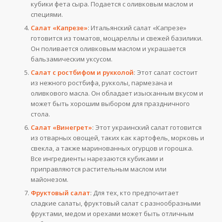
кубики фета сыра. Подается с оливковым маслом и
специями.
Салат «Капрезе»
: Итальянский салат «Капрезе»
готовится из томатов, моцареллы и свежей базилики.
Он поливается оливковым маслом и украшается
бальзамическим уксусом.
Салат с ростбифом и рукколой
: Этот салат состоит
из нежного ростбифа, рукколы, пармезана и
оливкового масла. Он обладает изысканным вкусом и
может быть хорошим выбором для праздничного
стола.
Салат «Винегрет»
: Этот украинский салат готовится
из отварных овощей, таких как картофель, морковь и
свекла, а также маринованных огурцов и горошка.
Все ингредиенты нарезаются кубиками и
приправляются растительным маслом или
майонезом.
Фруктовый салат
: Для тех, кто предпочитает
сладкие салаты, фруктовый салат с разнообразными
фруктами, медом и орехами может быть отличным