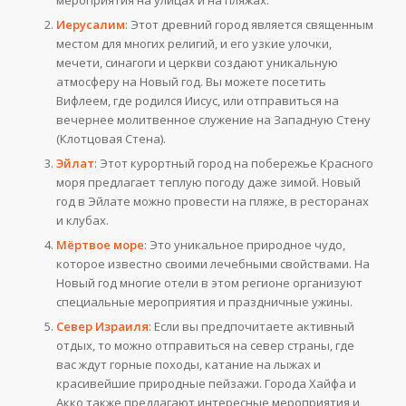
Иерусалим
: Этот древний город является священным
местом для многих религий, и его узкие улочки,
мечети, синагоги и церкви создают уникальную
атмосферу на Новый год. Вы можете посетить
Вифлеем, где родился Иисус, или отправиться на
вечернее молитвенное служение на Западную Стену
(Клотцовая Стена).
Эйлат
: Этот курортный город на побережье Красного
моря предлагает теплую погоду даже зимой. Новый
год в Эйлате можно провести на пляже, в ресторанах
и клубах.
Мёртвое море
: Это уникальное природное чудо,
которое известно своими лечебными свойствами. На
Новый год многие отели в этом регионе организуют
специальные мероприятия и праздничные ужины.
Север Израиля
: Если вы предпочитаете активный
отдых, то можно отправиться на север страны, где
вас ждут горные походы, катание на лыжах и
красивейшие природные пейзажи. Города Хайфа и
Акко также предлагают интересные мероприятия и