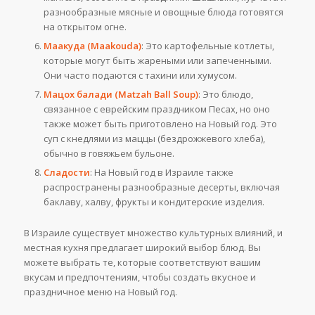
разнообразные мясные и овощные блюда готовятся
на открытом огне.
Маакуда (Maakouda)
: Это картофельные котлеты,
которые могут быть жареными или запеченными.
Они часто подаются с тахини или хумусом.
Мацох балади (Matzah Ball Soup)
: Это блюдо,
связанное с еврейским праздником Песах, но оно
также может быть приготовлено на Новый год. Это
суп с кнедлями из маццы (бездрожжевого хлеба),
обычно в говяжьем бульоне.
Сладости
: На Новый год в Израиле также
распространены разнообразные десерты, включая
баклаву, халву, фрукты и кондитерские изделия.
В Израиле существует множество культурных влияний, и
местная кухня предлагает широкий выбор блюд. Вы
можете выбрать те, которые соответствуют вашим
вкусам и предпочтениям, чтобы создать вкусное и
праздничное меню на Новый год.