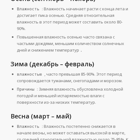
: Влажность начинает расти с конца лета и
Влажность
достигает пика осенью. Средняя относительная
влажность в этот период может составить около 80-
90%.
Повышенная влажность осенью часто связана с
частыми дождями, меньшим количеством солнечных
дней и снижением температур
.
Зима (декабрь – февраль)
, часто превышая 85-90%. Этот период
влажностью
сопровождается туманами, снегопадами и морозом.
: Зимняя влажность обусловлена холодной
Причины
погодой и меньшей испаряемостью влаги с
поверхности из-за низких температур.
Весна (март – май)
: Влажность постепенно снижается в
Влажность
начале весны, но может оставаться высокой в марте,
со средней относительной влажностью около 75-85%. К