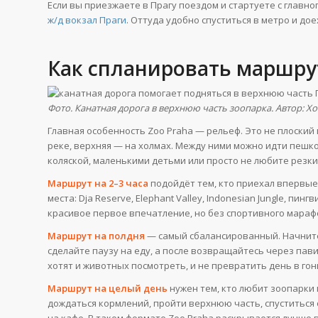
Если вы приезжаете в Прагу поездом и стартуете с главно
ж/д вокзал Праги
. Оттуда удобно спуститься в метро и дое
Как спланировать маршру
Фото. Канатная дорога в верхнюю часть зоопарка. Автор: Хо
Главная особенность Zoo Praha — рельеф. Это не плоский п
реке, верхняя — на холмах. Между ними можно идти пешко
коляской, маленькими детьми или просто не любите резк
Маршрут на 2–3 часа
подойдёт тем, кто приехал впервые,
места: Dja Reserve, Elephant Valley, Indonesian Jungle, п
красивое первое впечатление, но без спортивного мараф
Маршрут на полдня
— самый сбалансированный. Начните с
сделайте паузу на еду, а после возвращайтесь через пав
хотят и животных посмотреть, и не превратить день в гон
Маршрут на целый день
нужен тем, кто любит зоопарки 
дождаться кормлений, пройти верхнюю часть, спуститься