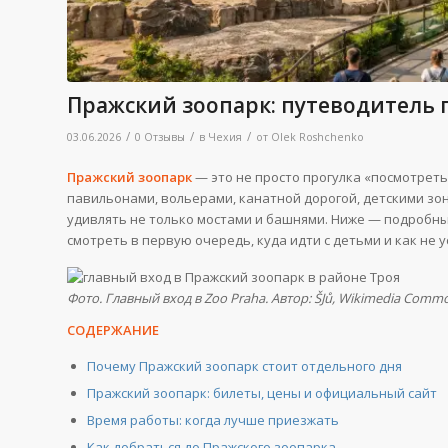
Пражский зоопарк: путеводитель п
/
/
/
03.06.2026
0 Отзывы
в
Чехия
от
Olek Roshchenko
Пражский зоопарк
— это не просто прогулка «посмотреть
павильонами, вольерами, канатной дорогой, детскими зо
удивлять не только мостами и башнями. Ниже — подробный
смотреть в первую очередь, куда идти с детьми и как не 
Фото. Главный вход в Zoo Praha. Автор: ŠJů, Wikimedia Commo
СОДЕРЖАНИЕ
Почему Пражский зоопарк стоит отдельного дня
Пражский зоопарк: билеты, цены и официальный сайт
Время работы: когда лучше приезжать
Как добраться до Пражского зоопарка