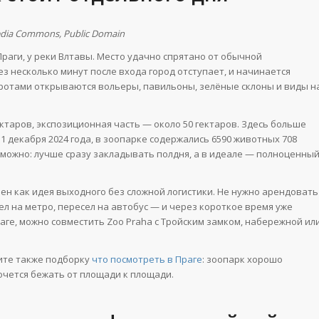
edia Commons, Public Domain
Праги, у реки Влтавы. Место удачно спрятано от обычной
ез несколько минут после входа город отступает, и начинается
воротами открываются вольеры, павильоны, зелёные склоны и виды н
таров, экспозиционная часть — около 50 гектаров. Здесь больше
31 декабря 2024 года, в зоопарке содержались 6590 животных 708
озможно: лучше сразу закладывать полдня, а в идеале — полноценны
ен как идея выходного без сложной логистики. Не нужно арендовать
ел на метро, пересел на автобус — и через короткое время уже
раге, можно совместить Zoo Praha с Тройским замком, набережной ил
ите также подборку
что посмотреть в Праге
: зоопарк хорошо
очется бежать от площади к площади.