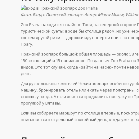
Фото. Вход в Пражский зоопарк. Автор: Miaow Miaow, Wikim
Zoo Praha находится в районе Троя, на северной стороне 
туристической суеты: вроде бы столица рядом, но уже чер
совсем другой ритм — дорожки идут вверх и вниз, за по
Прагу.
Пражский зоопарк большой: общая площадь — около 58 гек
150 экспозиций и 15 павильонов. По данным Zoo Praha на 
видов. Это тот случай, когда «зайти на часик» почти нев
день.
Для русскоязычных жителей Чехии зоопарк особенно удоб
машину, бронировать отель или ехать через полстраны: с
стоишь у входа. А если хочется продолжить прогулку по П
прогулкой у Влтавы.
Если вы собираете маршрут по столице впервые, посмотр
вписывается в отдельный спокойный день, когда уже не х