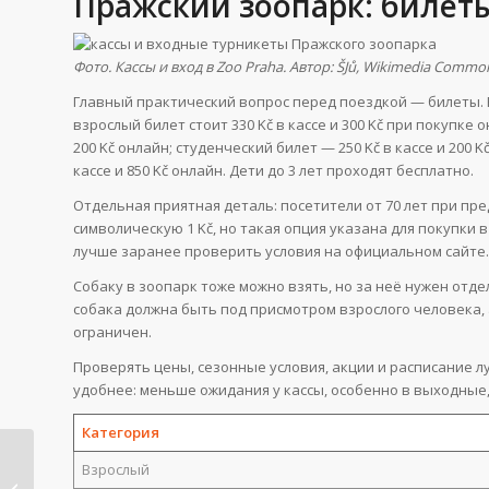
Пражский зоопарк: билет
Фото. Кассы и вход в Zoo Praha. Автор: ŠJů, Wikimedia Common
Главный практический вопрос перед поездкой — билеты. 
взрослый билет стоит 330 Kč в кассе и 300 Kč при покупке о
200 Kč онлайн; студенческий билет — 250 Kč в кассе и 200 K
кассе и 850 Kč онлайн. Дети до 3 лет проходят бесплатно.
Отдельная приятная деталь: посетители от 70 лет при пр
символическую 1 Kč, но такая опция указана для покупки в
лучше заранее проверить условия на официальном сайте.
Собаку в зоопарк тоже можно взять, но за неё нужен отде
собака должна быть под присмотром взрослого человека,
ограничен.
Проверять цены, сезонные условия, акции и расписание 
удобнее: меньше ожидания у кассы, особенно в выходные,
Категория
Метро Гамбург 2026:
Взрослый
карта метро,