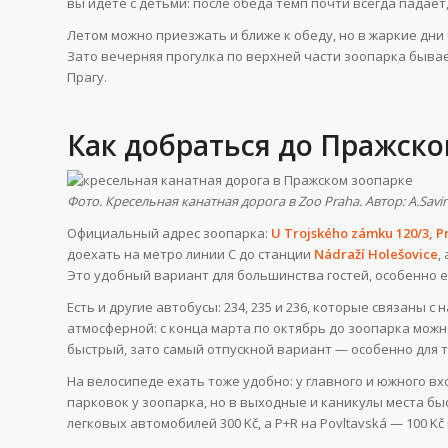
вы идёте с детьми: после обеда темп почти всегда падает
Летом можно приезжать и ближе к обеду, но в жаркие дни 
Зато вечерняя прогулка по верхней части зоопарка бывае
Прагу.
Как добраться до Пражско
Фото. Кресельная канатная дорога в Zoo Praha. Автор: A.Savi
Официальный адрес зоопарка:
U Trojského zámku 120/3, P
доехать на метро линии C до станции
Nádraží Holešovice
,
Это удобный вариант для большинства гостей, особенно е
Есть и другие автобусы: 234, 235 и 236, которые связаны 
атмосферной: с конца марта по октябрь до зоопарка можн
быстрый, зато самый отпускной вариант — особенно для те
На велосипеде ехать тоже удобно: у главного и южного в
парковок у зоопарка, но в выходные и каникулы места б
легковых автомобилей 300 Kč, а P+R на Povltavská — 100 Kč 