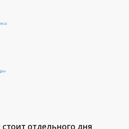
леса
дры
 стоит отдельного дня