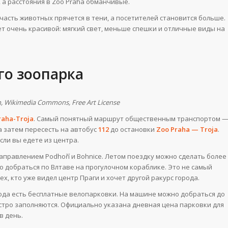
, а расстояния в Zoo Praha обманчивые.
часть животных прячется в тени, а посетителей становится больше.
т очень красивой: мягкий свет, меньше спешки и отличные виды на
го зоопарка
n, Wikimedia Commons, Free Art License
raha-Troja
. Самый понятный маршрут общественным транспортом 
 а затем пересесть на автобус
112
до остановки
Zoo Praha — Troja
.
сли вы едете из центра.
с направлением Podhoří и Bohnice. Летом поездку можно сделать более
о добраться по Влтаве на прогулочном кораблике. Это не самый
х, кто уже видел центр Праги и хочет другой ракурс города.
хода есть бесплатные велопарковки. На машине можно добраться до
ыстро заполняются. Официально указана дневная цена парковки для
в день.