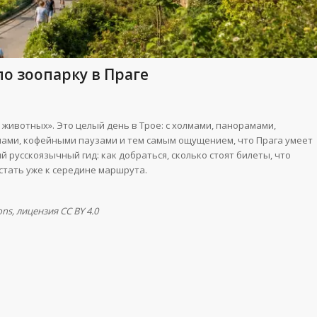
о зоопарку в Праге
 животных». Это целый день в Трое: с холмами, панорамами,
нами, кофейными паузами и тем самым ощущением, что Прага умеет
 русскоязычный гид: как добраться, сколько стоят билеты, что
устать уже к середине маршрута.
ns, лицензия CC BY 4.0