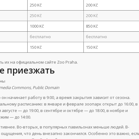
250 Kč
200 Kč
250 Kč
200 Kč
1000 Kč
850 Kč
бесплатно
бесплатно
150 Kč
150 Kč
ть их на официальном сайте Zoo Praha.
ше приезжать
kimedia Commons, Public Domain
н начинает работу в 9:00, а время закрытия зависит от сезона.
альному расписанию: в январе и феврале зоопарк открыт до 16:00, в
 августе — до 19:00, в сентябре и октябре — до 18:00, в ноябре и
жим — до 14:00.
тивнее. Во-вторых, в популярных павильонах меньше людей. В-
 ощущения, что день внезапно закончился. Особенно это важно, есл