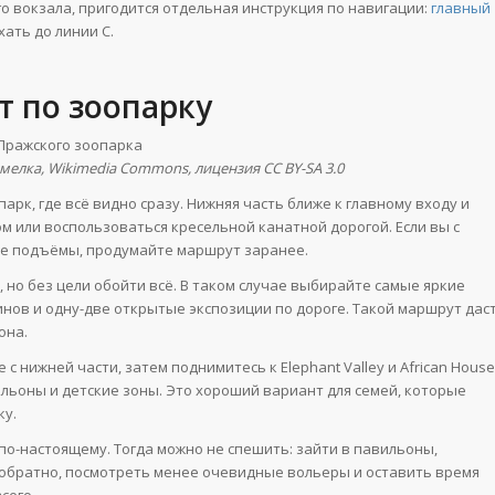
го вокзала, пригодится отдельная инструкция по навигации:
главный
хать до линии C.
т по зоопарку
мелка, Wikimedia Commons, лицензия CC BY-SA 3.0
арк, где всё видно сразу. Нижняя часть ближе к главному входу и
м или воспользоваться кресельной канатной дорогой. Если вы с
ие подъёмы, продумайте маршрут заранее.
 но без цели обойти всё. В таком случае выбирайте самые яркие
ингвинов и одну-две открытые экспозиции по дороге. Такой маршрут дас
она.
 нижней части, затем поднимитесь к Elephant Valley и African House
ильоны и детские зоны. Это хороший вариант для семей, которые
ку.
по-настоящему. Тогда можно не спешить: зайти в павильоны,
 обратно, посмотреть менее очевидные вольеры и оставить время