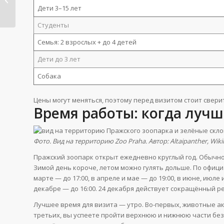
Дети 3–15 лет
станции, стоимость...
Студенты
Семья: 2 взрослых + до 4 детей
Дети до 3 лет
Собака
Цены могут меняться, поэтому перед визитом стоит свери
Время работы: когда луч
Фото. Вид на территорию Zoo Praha. Автор: Altaipanther, Wi
Пражский зоопарк открыт ежедневно круглый год. Обычно о
Зимой день короче, летом можно гулять дольше. По офици
марте — до 17:00, в апреле и мае — до 19:00, в июне, июле и
декабре — до 16:00. 24 декабря действует сокращённый ре
Лучшее время для визита — утро. Во-первых, животные ак
третьих, вы успеете пройти верхнюю и нижнюю части без