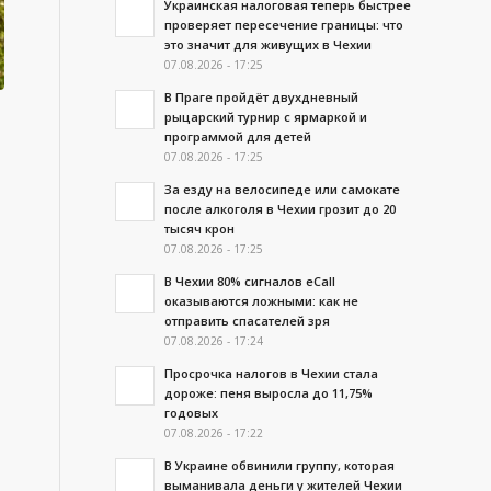
Украинская налоговая теперь быстрее
проверяет пересечение границы: что
это значит для живущих в Чехии
07.08.2026 - 17:25
В Праге пройдёт двухдневный
рыцарский турнир с ярмаркой и
программой для детей
07.08.2026 - 17:25
За езду на велосипеде или самокате
после алкоголя в Чехии грозит до 20
тысяч крон
07.08.2026 - 17:25
В Чехии 80% сигналов eCall
оказываются ложными: как не
отправить спасателей зря
07.08.2026 - 17:24
Просрочка налогов в Чехии стала
дороже: пеня выросла до 11,75%
годовых
07.08.2026 - 17:22
В Украине обвинили группу, которая
выманивала деньги у жителей Чехии