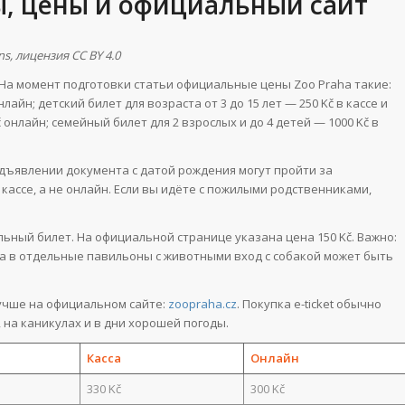
ы, цены и официальный сайт
s, лицензия CC BY 4.0
На момент подготовки статьи официальные цены Zoo Praha такие:
нлайн; детский билет для возраста от 3 до 15 лет — 250 Kč в кассе и
č онлайн; семейный билет для 2 взрослых и до 4 детей — 1000 Kč в
едъявлении документа с датой рождения могут пройти за
 кассе, а не онлайн. Если вы идёте с пожилыми родственниками,
льный билет. На официальной странице указана цена 150 Kč. Важно:
 а в отдельные павильоны с животными вход с собакой может быть
лучше на официальном сайте:
zoopraha.cz
. Покупка e-ticket обычно
 на каникулах и в дни хорошей погоды.
Касса
Онлайн
330 Kč
300 Kč