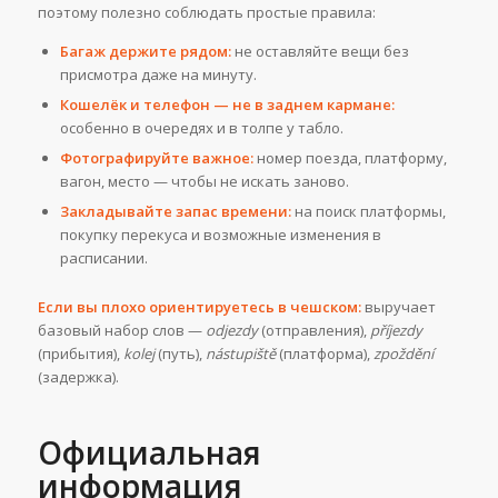
поэтому полезно соблюдать простые правила:
Багаж держите рядом:
не оставляйте вещи без
присмотра даже на минуту.
Кошелёк и телефон — не в заднем кармане:
особенно в очередях и в толпе у табло.
Фотографируйте важное:
номер поезда, платформу,
вагон, место — чтобы не искать заново.
Закладывайте запас времени:
на поиск платформы,
покупку перекуса и возможные изменения в
расписании.
Если вы плохо ориентируетесь в чешском:
выручает
базовый набор слов —
odjezdy
(отправления),
příjezdy
(прибытия),
kolej
(путь),
nástupiště
(платформа),
zpoždění
(задержка).
Официальная
информация