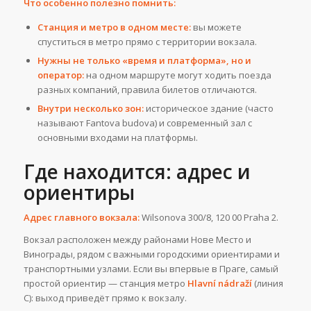
Что особенно полезно помнить:
Станция и метро в одном месте:
вы можете
спуститься в метро прямо с территории вокзала.
Нужны не только «время и платформа», но и
оператор:
на одном маршруте могут ходить поезда
разных компаний, правила билетов отличаются.
Внутри несколько зон:
историческое здание (часто
называют Fantova budova) и современный зал с
основными входами на платформы.
Где находится: адрес и
ориентиры
Адрес главного вокзала:
Wilsonova 300/8, 120 00 Praha 2.
Вокзал расположен между районами Нове Место и
Винограды, рядом с важными городскими ориентирами и
транспортными узлами. Если вы впервые в Праге, самый
простой ориентир — станция метро
Hlavní nádraží
(линия
C): выход приведёт прямо к вокзалу.