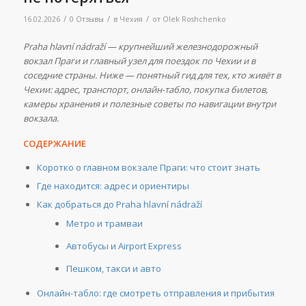
/
/
/
16.02.2026
0 Отзывы
в
Чехия
от
Olek Roshchenko
Praha hlavní nádraží — крупнейший железнодорожный
вокзал Праги и главный узел для поездок по Чехии и в
соседние страны. Ниже — понятный гид для тех, кто живёт в
Чехии: адрес, транспорт, онлайн-табло, покупка билетов,
камеры хранения и полезные советы по навигации внутри
вокзала.
СОДЕРЖАНИЕ
Коротко о главном вокзале Праги: что стоит знать
Где находится: адрес и ориентиры
Как добраться до Praha hlavní nádraží
Метро и трамваи
Автобусы и Airport Express
Пешком, такси и авто
Онлайн-табло: где смотреть отправления и прибытия