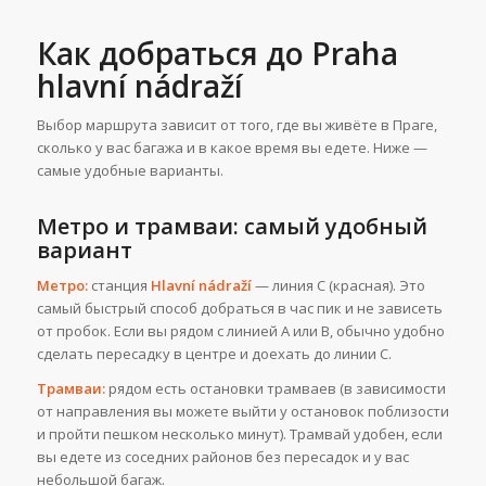
Как добраться до Praha
hlavní nádraží
Выбор маршрута зависит от того, где вы живёте в Праге,
сколько у вас багажа и в какое время вы едете. Ниже —
самые удобные варианты.
Метро и трамваи: самый удобный
вариант
Метро:
станция
Hlavní nádraží
— линия C (красная). Это
самый быстрый способ добраться в час пик и не зависеть
от пробок. Если вы рядом с линией A или B, обычно удобно
сделать пересадку в центре и доехать до линии C.
Трамваи:
рядом есть остановки трамваев (в зависимости
от направления вы можете выйти у остановок поблизости
и пройти пешком несколько минут). Трамвай удобен, если
вы едете из соседних районов без пересадок и у вас
небольшой багаж.