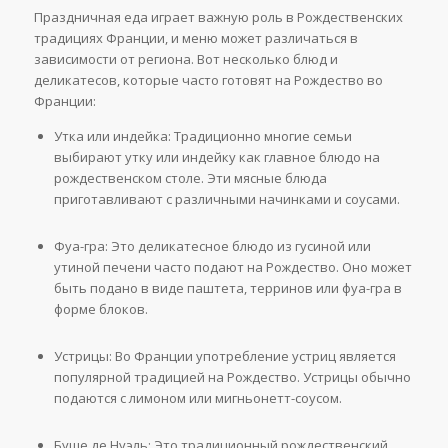
Праздничная еда играет важную роль в Рождественских
традициях Франции, и меню может различаться в
зависимости от региона. Вот несколько блюд и
деликатесов, которые часто готовят на Рождество во
Франции:
Утка или индейка: Традиционно многие семьи
выбирают утку или индейку как главное блюдо на
рождественском столе. Эти мясные блюда
приготавливают с различными начинками и соусами.
Фуа-гра: Это деликатесное блюдо из гусиной или
утиной печени часто подают на Рождество. Оно может
быть подано в виде паштета, терринов или фуа-гра в
форме блоков.
Устрицы: Во Франции употребление устриц является
популярной традицией на Рождество. Устрицы обычно
подаются с лимоном или мигньонетт-соусом.
Буше де Нуэль: Это традиционный рождественский