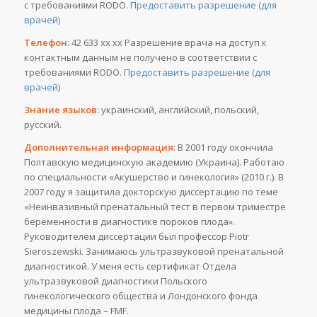
с требованиями RODO.
Предоставить разрешение (для
врачей)
Телефон
: 42 633 хх хх Разрешение врача на доступ к
контактным данным не получено в соответствии с
требованиями RODO.
Предоставить разрешение (для
врачей)
Знание языков
: украинский, английский, польский,
русский.
Дополнительная информация
: В 2001 году окончила
Полтавскую медицинскую академию (Украина). Работаю
по специальности «Акушерство и гинекология» (2010 г.). В
2007 году я защитила докторскую диссертацию по теме
«Неинвазивный пренатальный тест в первом триместре
беременности в диагностике пороков плода».
Руководителем диссертации был профессор Piotr
Sieroszewski. Занимаюсь ультразвуковой пренатальной
диагностикой. У меня есть сертификат Отдела
ультразвуковой диагностики Польского
гинекологического общества и Лондонского фонда
медицины плода – FMF.