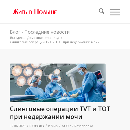
Блог - Последние новости
Вы здесь:
Домашняя страница
/
Слинговые операции TVT и TOT при недержании мочи...
Слинговые операции TVT и TOT
при недержании мочи
/
/
/
12.06.2025
0 Отзывы
в
Мир
от
Olek Roshchenko