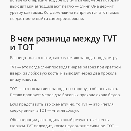
выходит моча) подшивают петлю — слинг. Она держит
уретру как гамак. Когда женщина напрягается, этот гамак
не дает моче выйти самопроизвольно.
В чем разница между TVT
и TOT
Разница только в том, как эту петлю заводят под уретру.
TVT — это когда слинг проводят через разрез под уретрой
вверх, за лобковую кость, и выводят через два прокола
внизу живота.
TOT — это когда слинг заводят в сторону, в область паха.
Петлю проводят через два боковых прокола около бедер.
Если представить это схематично, то TVT — это «петля
сверху вниз», а TOT — «петля сбоку».
Обе операции дают одинаковый результат. Но есть
нюансы. TVT подходит, когда недержание сильное. TOT —