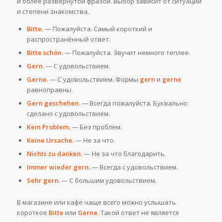
и более развёрнутой фразой. Выбор зависит от ситуации
и степени знакомства.
Bitte.
— Пожалуйста. Самый короткий и
распространённый ответ.
Bitte schön.
— Пожалуйста. Звучит немного теплее.
Gern.
— С удовольствием.
Gerne.
— С удовольствием. Формы
gern
и
gerne
равноправны.
Gern geschehen.
— Всегда пожалуйста. Буквально:
сделано с удовольствием.
Kein Problem.
— Без проблем.
Keine Ursache.
— Не за что.
Nichts zu danken.
— Не за что благодарить.
Immer wieder gern.
— Всегда с удовольствием.
Sehr gern.
— С большим удовольствием.
В магазине или кафе чаще всего можно услышать
короткое
Bitte
или
Gerne
. Такой ответ не является