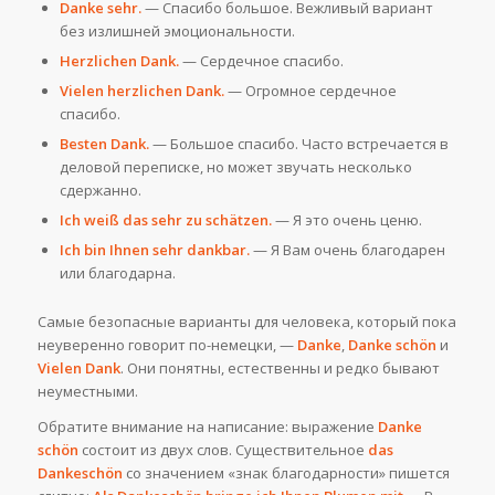
Danke sehr.
— Спасибо большое. Вежливый вариант
без излишней эмоциональности.
Herzlichen Dank.
— Сердечное спасибо.
Vielen herzlichen Dank.
— Огромное сердечное
спасибо.
Besten Dank.
— Большое спасибо. Часто встречается в
деловой переписке, но может звучать несколько
сдержанно.
Ich weiß das sehr zu schätzen.
— Я это очень ценю.
Ich bin Ihnen sehr dankbar.
— Я Вам очень благодарен
или благодарна.
Самые безопасные варианты для человека, который пока
неуверенно говорит по-немецки, —
Danke
,
Danke schön
и
Vielen Dank
. Они понятны, естественны и редко бывают
неуместными.
Обратите внимание на написание: выражение
Danke
schön
состоит из двух слов. Существительное
das
Dankeschön
со значением «знак благодарности» пишется