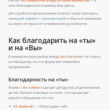
слитно:
Als Dankeschön bringe ich Ihnen Blumen mit
— В
знак благодарности я принесу Вам цветы.
Для отработки произношения полезно также повторить
немецкий алфавит с транскрипцией
и обратить внимание
на звуки, которых нет в привычной русской речи.
Как благодарить на «ты»
и на «Вы»
В немецком языке выбор между
du
и
Sie
влияет не только
на обращение, но и на форму местоимений в
предложении.
Благодарность на «ты»
Формы с
dir
и
deine
подходят для друзей, родственников,
детей, близких знакомых и коллег, с которыми уже
принято обращение на «ты».
Ich danke dir.
— Я благодарю тебя.