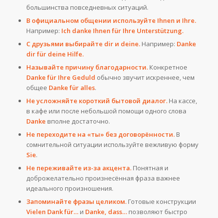
большинства повседневных ситуаций.
В официальном общении используйте Ihnen и Ihre.
Например:
Ich danke Ihnen für Ihre Unterstützung.
С друзьями выбирайте dir и deine.
Например:
Danke
dir für deine Hilfe.
Называйте причину благодарности.
Конкретное
Danke für Ihre Geduld
обычно звучит искреннее, чем
общее
Danke für alles
.
Не усложняйте короткий бытовой диалог.
На кассе,
в кафе или после небольшой помощи одного слова
Danke
вполне достаточно.
Не переходите на «ты» без договорённости.
В
сомнительной ситуации используйте вежливую форму
Sie
.
Не переживайте из-за акцента.
Понятная и
доброжелательно произнесённая фраза важнее
идеального произношения.
Запоминайте фразы целиком.
Готовые конструкции
Vielen Dank für…
и
Danke, dass…
позволяют быстро