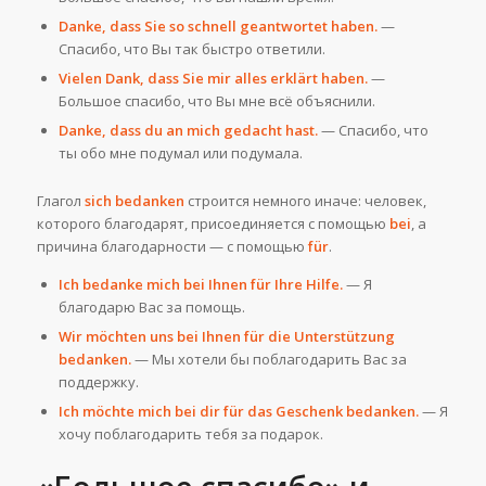
Danke, dass Sie so schnell geantwortet haben.
—
Спасибо, что Вы так быстро ответили.
Vielen Dank, dass Sie mir alles erklärt haben.
—
Большое спасибо, что Вы мне всё объяснили.
Danke, dass du an mich gedacht hast.
— Спасибо, что
ты обо мне подумал или подумала.
Глагол
sich bedanken
строится немного иначе: человек,
которого благодарят, присоединяется с помощью
bei
, а
причина благодарности — с помощью
für
.
Ich bedanke mich bei Ihnen für Ihre Hilfe.
— Я
благодарю Вас за помощь.
Wir möchten uns bei Ihnen für die Unterstützung
bedanken.
— Мы хотели бы поблагодарить Вас за
поддержку.
Ich möchte mich bei dir für das Geschenk bedanken.
— Я
хочу поблагодарить тебя за подарок.