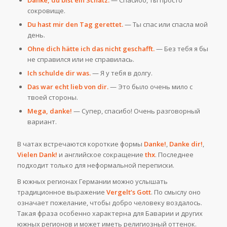
сокровище.
Du hast mir den Tag gerettet.
— Ты спас или спасла мой
день.
Ohne dich hätte ich das nicht geschafft.
— Без тебя я бы
не справился или не справилась.
Ich schulde dir was.
— Я у тебя в долгу.
Das war echt lieb von dir.
— Это было очень мило с
твоей стороны.
Mega, danke!
— Супер, спасибо! Очень разговорный
вариант.
В чатах встречаются короткие формы
Danke!
,
Danke dir!
,
Vielen Dank!
и английское сокращение
thx
. Последнее
подходит только для неформальной переписки.
В южных регионах Германии можно услышать
традиционное выражение
Vergelt’s Gott
. По смыслу оно
означает пожелание, чтобы добро человеку воздалось.
Такая фраза особенно характерна для Баварии и других
южных регионов и может иметь религиозный оттенок.