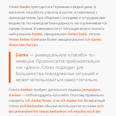
Слово
Danke
пригодится в Германии каждый день: в
магазине, на работе, у врача, в школе, в переписке с
арендодателем, при общении с соседями и сотрудниками
ведомств. Но немецкая благодарность не ограничивается
одним словом. В зависимости от ситуации можно сказать
нейтральное
Danke
, официальное
Vielen Dank
, тёплое
Vielen lieben Dank
или более эмоциональное
Ich danke
Ihnen von Herzen
.
Danke
— универсальное «спасибо» по-
немецки. Произносится приблизительно
как «да́нкэ». Слово подходит для
большинства повседневных ситуаций и
может использоваться самостоятельно.
Глагол
danken
требует дательного падежа:
jemandem
danken
— поблагодарить кого-либо. Поэтому правильно
говорить
Ich danke Ihnen
, а не
Ich danke Sie
. Возвратный
глагол
sich bedanken
обычно используется по схеме
sich
bei jemandem für etwas bedanken
:
Ich möchte mich bei