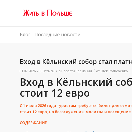
Блог - Последние новости
Вход в Кёльнский собор стал платн
/
/
/
01.07.2026
0 Отзывы
в
Новости Германии
от
Olek Roshchenko
Вход в Кёльнский со
стоит 12 евро
С 1 июля 2026 года туристам требуется билет для осм
стоит 12 евро, но богослужения, молитва и посещени
СОДЕРЖАНИЕ