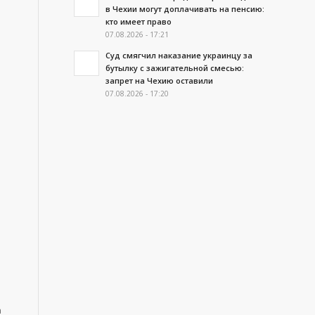
в Чехии могут доплачивать на пенсию:
кто имеет право
07.08.2026 - 17:21
Суд смягчил наказание украинцу за
бутылку с зажигательной смесью:
запрет на Чехию оставили
07.08.2026 - 17:20
а