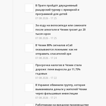
В Праге пройдёт двухдневный
рыцарский турнир с ярмаркой и
программой для детей
07.08.2026 - 17:25
За езду на велосипеде или самокате
после алкоголя в Чехии грозит до 20
тысяч крон
07.08.2026 - 17:25
В Чехии 80% сигналов eCall
оказываются ложными: как не
отправить спасателей зря
07.08.2026 - 17:24
Просрочка налогов в Чехии стала
дороже: пеня выросла до 11,75%
годовых
07.08.2026 - 17:22
В Украине обвинили группу, которая
выманивала деньги у жителей Чехии
через фальшивые инвестиции
07.08.2026 - 17:21
Работникам на вредном производстве