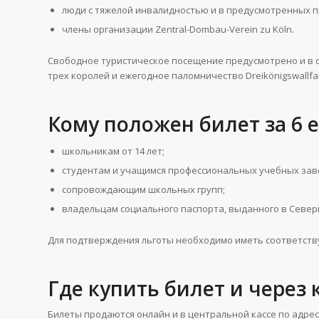
люди с тяжелой инвалидностью и в предусмотренных 
члены организации Zentral-Dombau-Verein zu Köln.
Свободное туристическое посещение предусмотрено и в о
трех королей и ежегодное паломничество Dreikönigswallfah
Кому положен билет за 6 
школьникам от 14 лет;
студентам и учащимся профессиональных учебных зав
сопровождающим школьных групп;
владельцам социального паспорта, выданного в Север
Для подтверждения льготы необходимо иметь соответств
Где купить билет и через 
Билеты продаются онлайн и в центральной кассе по адресу 