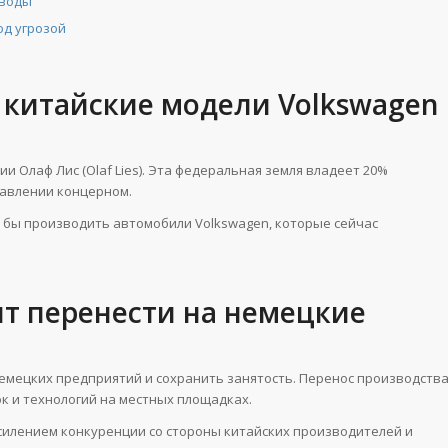
аводы
од угрозой
 китайские модели Volkswagen
 Олаф Лис (Olaf Lies). Эта федеральная земля владеет 20%
равлении концерном.
 бы производить автомобили Volkswagen, которые сейчас
ят перенести на немецкие
емецких предприятий и сохранить занятость. Перенос производств
к и технологий на местных площадках.
усилением конкуренции со стороны китайских производителей и