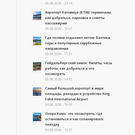
05.08.2026 - 23:14
Аэропорт Катовице (KTW): терминалы,
как добраться, парковка и советы
пассажирам
05.08.2026 - 19:07
Где поляки отдыхают летом: Балтика,
горы и популярные зарубежные
направления
05.08.2026 - 17:31
Гейдельбергский замок: билеты, часы
работы, как добраться и что
посмотреть
05.08.2026 - 14:12
Самый большой аэропорт в мире:
площадь, рекорды и устройство King
Fahd International Airport
04.08.2026 - 19:05
Озеро Комо: что посмотреть, где
а
остановиться и как спланировать
поездку
04.08.2026 - 13:21