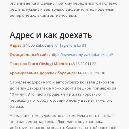
оплачивается отдельно, поэтому перед визитом полезно
решить, нужен ли вам только бассейн или полноценный
вечер с несколькими активностями.
Адрес и как доехать
Адрес:
34-500 Zakopane, ul. Jagiellońska 31
Официальный сайт:
https://www.termy-zakopianskie.pl/
Телефон Biuro Obsługi Klienta:
+48 18 20 011 22
Бронирование дорожек боулинга:
+48 18 20 258 18
От железнодорожного и автобусного вокзала Zakopane
до Termy Zakopiańskie можно дойти пешком примерно за
10 минут. Это часто проще, чем искать короткую
пересадку по городу, особенно если у вас нет тяжелого
багажа.
На машине тоже удобно: возле комплекса есть платная
неохраняемая парковка. Для клиентов аквапарка
действует почасовая оплата. Камперы на этой парковке