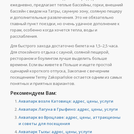
ежедневно, предлагает теплые бассейны, горки, внешний
бассейн с видом на Татры, саунную зону, соляную пещеру
и дополнительные развлечения. Это не обязательно
главный пункт поездки, но очень удачное дополнение к
горам, особенно когда хочется тепла, воды и
расслабления.
Для быстрого захода достаточно билета на 1,5–2,5 часа.
Для спокойного отдыха с сауной, соляной пещерой,
рестораном и боулингом лучше выделить больше
времени. Если вы живете в Польше и ищете простой
сценарий короткого отпуска, Закопане с вечерним
посещением Termy Zakopiańskie остается одним из самых
понятных и приятных вариантов.
Рекомендуем Вам:
Аквапарк возле Катовице: адрес, цены, услуги
Аквапарк Лагуна в Грыфино: адрес, цены, услуги
Аквапарк во Вроцлаве: адрес, цены, аттракционы
и советы для посещения
Аквапарк Тыхы: адрес, цены, услуги