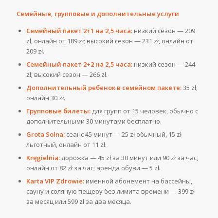
Семейные, групповые и дополнительные услуги
Семейный пакет 2+1 на 2,5 часа:
низкий сезон — 209
zł, онлайн от 189 zł; высокий сезон — 231 zł, онлайн от
209 zł.
Семейный пакет 2+2 на 2,5 часа:
низкий сезон — 244
zł; высокий сезон — 266 zł.
Дополнительный ребенок в семейном пакете:
35 zł,
онлайн 30 zł.
Групповые билеты:
для групп от 15 человек, обычно с
дополнительными 30 минутами бесплатно.
Grota Solna:
сеанс 45 минут — 25 zł обычный, 15 zł
льготный, онлайн от 11 zł.
Kręgielnia:
дорожка — 45 zł за 30 минут или 90 zł за час,
онлайн от 82 zł за час; аренда обуви — 5 zł.
Karta VIP Zdrowie:
именной абонемент на бассейны,
сауну и соляную пещеру без лимита времени — 399 zł
за месяц или 599 zł за два месяца.