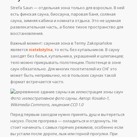
Strefa Saun — отдельная зона только для взрослых. В ней
есть финская сауна, биосауна, паровая баня, соляная
сауна, зимняя кабина и комната отдыха. Это не шумная
развлекательная часть, а более тихое пространство для
восстановления.
Важный момент: саунная зона в Termy Zakopiańskie
является
nietekstylna
, то есть без купальников. В сауну
заходят без белья, купальника, украшений и шлепанцев;
тело можно прикрывать полотенцем. Полотенце в зоне
саун обязательно. Для многих посетителей из СНГ это
может быть непривычно, но в польских саунах такой
формат встречается часто.
Фото: иллюстративное фото сауны. Автор: Kovako-1,
Wikimedia Commons, лицензия CC0 1.0
Перед первым заходом нужно принять душ и вытереться
насухо. После прогрева — охладиться и отдохнуть. Не
стоит начинать с самых горячих режимов, особенно если
вы устали после дороги, лыж или горной прогулки. При