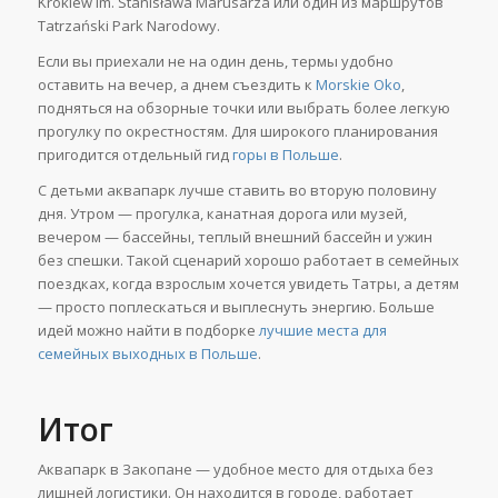
Krokiew im. Stanisława Marusarza или один из маршрутов
Tatrzański Park Narodowy.
Если вы приехали не на один день, термы удобно
оставить на вечер, а днем съездить к
Morskie Oko
,
подняться на обзорные точки или выбрать более легкую
прогулку по окрестностям. Для широкого планирования
пригодится отдельный гид
горы в Польше
.
С детьми аквапарк лучше ставить во вторую половину
дня. Утром — прогулка, канатная дорога или музей,
вечером — бассейны, теплый внешний бассейн и ужин
без спешки. Такой сценарий хорошо работает в семейных
поездках, когда взрослым хочется увидеть Татры, а детям
— просто поплескаться и выплеснуть энергию. Больше
идей можно найти в подборке
лучшие места для
семейных выходных в Польше
.
Итог
Аквапарк в Закопане — удобное место для отдыха без
лишней логистики. Он находится в городе, работает