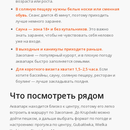
возраста или роста.
В соляную пещеру нужны белые носки или сменная
обувь.
Сеанс длится 45 минут, поэтому приходить
лучше немного заранее.
Сауна — зона 18+ и без купальников.
Это важно
знать заранее, чтобы не чувствовать себя неловко
уже на входе.
В выходные и каникулы приходите раньше.
Закопане — популярный курорт, и в плохую погоду
аквапарк быстро заполняется семьями.
Для короткого визита хватит 1,5–2,5 часа.
Если
хотите бассейны, сауну, соляную пещеру, ресторан и
боулинг — лучше закладывать полдня.
Что посмотреть рядом
Аквапарк находится близко к центру, поэтому его легко
встроить в маршрут по Закопане. До Krupówki можно
дойти пешком, а дальше выбрать формат по погоде и
настроению: прогулка по центру, Gubałówka, Wielka