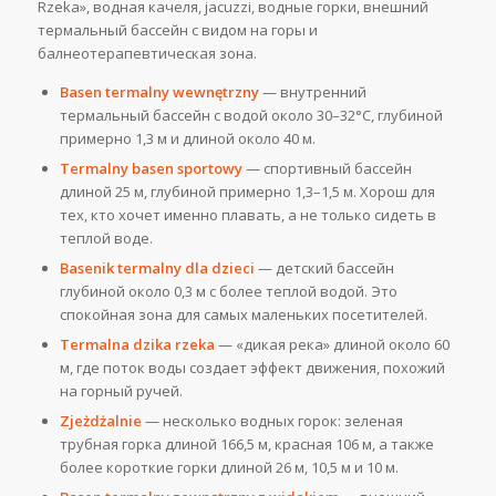
Rzeka», водная качеля, jacuzzi, водные горки, внешний
термальный бассейн с видом на горы и
балнеотерапевтическая зона.
Basen termalny wewnętrzny
— внутренний
термальный бассейн с водой около 30–32°C, глубиной
примерно 1,3 м и длиной около 40 м.
Termalny basen sportowy
— спортивный бассейн
длиной 25 м, глубиной примерно 1,3–1,5 м. Хорош для
тех, кто хочет именно плавать, а не только сидеть в
теплой воде.
Basenik termalny dla dzieci
— детский бассейн
глубиной около 0,3 м с более теплой водой. Это
спокойная зона для самых маленьких посетителей.
Termalna dzika rzeka
— «дикая река» длиной около 60
м, где поток воды создает эффект движения, похожий
на горный ручей.
Zjeżdżalnie
— несколько водных горок: зеленая
трубная горка длиной 166,5 м, красная 106 м, а также
более короткие горки длиной 26 м, 10,5 м и 10 м.