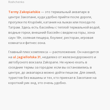
Roshchenko
Termy Zakopiańskie
— это термальный аквапарк в
центре Закопане, куда удобно прийти после дороги,
прогулки по Krupówki, катания на лыжах или похода по
Татрам. Здесь есть бассейны с теплой термальной водой,
водные горки, внешний бассейн с видом на горы, зона
саун 18+, соляная пещера, боулинг, ресторан, игровая
комната и фитнес-зона.
Главный плюс комплекса — расположение. Он находится
на
ul. Jagiellońska 31
, недалеко от железнодорожного и
автобусного вокзала Zakopane. Не нужно ехать в
соседние термы за городом: если вы остановились в
центре, до аквапарка можно дойти пешком. Для семей,
туристов без машины и тех, кто приехал в Закопане на
короткий уик-энд, это очень удобно.