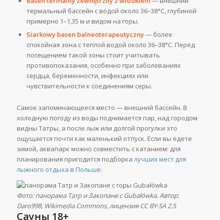
Basen termalny zewnętrzny z widokiem
— внешний
термальный бассейн с водой около 36–38°C, глубиной
примерно 1–1,35 м и видом на горы.
Siarkowy basen balneoterapeutyczny
— более
спокойная зона с теплой водой около 36–38°C. Перед
посещением такой зоны стоит учитывать
противопоказания, особенно при заболеваниях
сердца, беременности, инфекциях или
чувствительности к соединениям серы.
Самое запоминающееся место — внешний бассейн. В
холодную погоду из воды поднимается пар, над городом
видны Татры, а после лыж или долгой прогулки это
ощущается почти как маленький отпуск. Если вы едете
зимой, аквапарк можно совместить с катанием: для
планирования пригодится подборка
лучших мест для
лыжного отдыха в Польше
.
Фото: панорама Татр и Закопане с Gubałówka. Автор:
Daro998, Wikimedia Commons, лицензия CC BY-SA 2.5
Сауны 18+