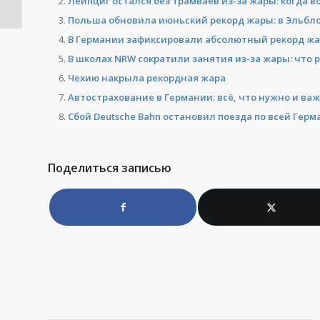
Лейпциг остался без трамваев из-за жары: когда 
Польша обновила июньский рекорд жары: в Эльбло
В Германии зафиксировали абсолютный рекорд жар
В школах NRW сократили занятия из-за жары: что р
Чехию накрыла рекордная жара
Автострахование в Германии: всё, что нужно и ва
Сбой Deutsche Bahn остановил поезда по всей Гер
Поделиться записью