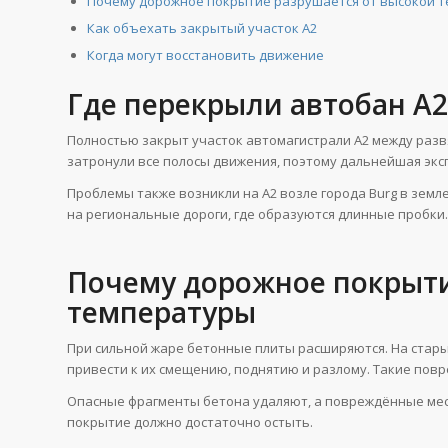
Почему дорожное покрытие разрушается от высокой 
Как объехать закрытый участок A2
Когда могут восстановить движение
Где перекрыли автобан A2
Полностью закрыт участок автомагистрали A2 между развя
затронули все полосы движения, поэтому дальнейшая экс
Проблемы также возникли на A2 возле города Burg в земл
на региональные дороги, где образуются длинные пробки.
Почему дорожное покрыти
температуры
При сильной жаре бетонные плиты расширяются. На стар
привести к их смещению, поднятию и разлому. Такие пов
Опасные фрагменты бетона удаляют, а повреждённые мес
покрытие должно достаточно остыть.