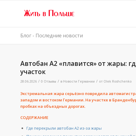
Блог - Последние новости
Автобан A2 «плавится» от жары: г
участок
/
/
/
28.06.2026
0 Отзывы
в
Новости Германии
от
Olek Roshchenko
Экстремальная жара серьёзно повредила автомагистр
западом и востоком Германии. На участке в Бранденб
пробках на объездных дорогах.
СОДЕРЖАНИЕ
Где перекрыли автобан A2 из-за жары