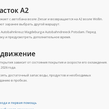
асток A2
ает с автобана возле Ziesar и возвращается на A2 возле Wollin.
уют заранее выбрать другой маршрут.
 Autobahnkreuz Magdeburg и Autobahndreieck Potsdam. Перед
ку и предусмотреть дополнительное время.
ь движение
крытия зависит от состояния покрытия и скорости его охлаждения.
2026 года.
 взять достаточный запас воды, продуктов и необходимых
данию в пробках.
 вода и первая помощь