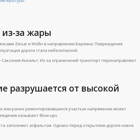
температуры
 из-за жары
зками Ziesar и Wollin в направлении Берлина. Повреждения
плуатация дороги стала небезопасной.
е Саксония-Анхальт. Из-за ограничений транспорт перенаправляют
е разрушается от высокой
ых или ранее ремонтировавшихся участках напряжение может
реждения называют Blow-ups.
та заполняют асфальтом. Однако перед открытием дороги новое