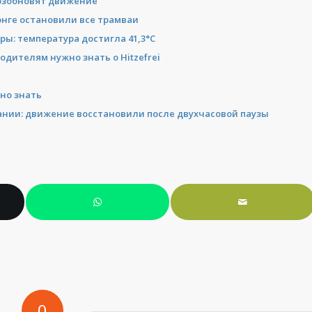
возобновят движение
нге остановили все трамваи
ы: температура достигла 41,3°C
одителям нужно знать о Hitzefrei
жно знать
мании: движение восстановили после двухчасовой паузы
0