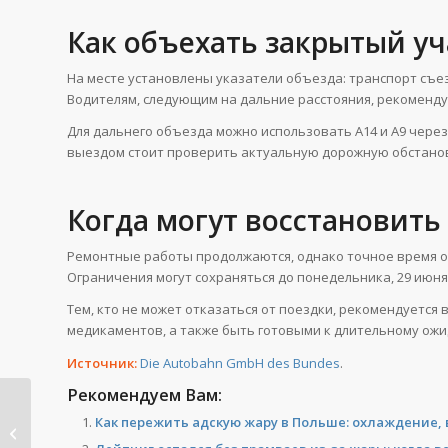
Как объехать закрытый уч
На месте установлены указатели объезда: транспорт съезж
Водителям, следующим на дальние расстояния, рекоменд
Для дальнего объезда можно использовать A14 и A9 через
выездом стоит проверить актуальную дорожную обстанов
Когда могут восстановит
Ремонтные работы продолжаются, однако точное время от
Ограничения могут сохраняться до понедельника, 29 июня 
Тем, кто не может отказаться от поездки, рекомендуется
медикаментов, а также быть готовыми к длительному ожи
Источник:
Die Autobahn GmbH des Bundes
.
Рекомендуем Вам:
Как пережить адскую жару в Польше: охлаждение,
Лейпциг остался без трамваев
из-за жары: когда...