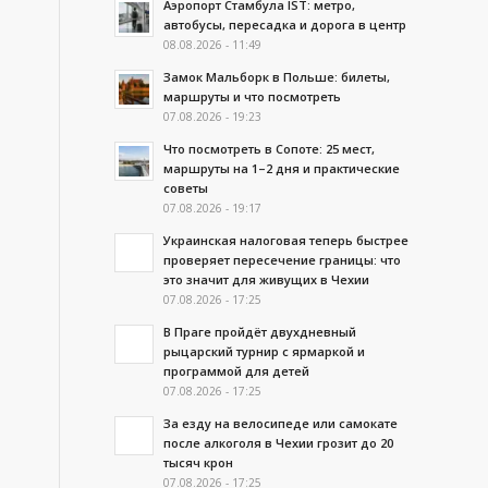
Аэропорт Стамбула IST: метро,
автобусы, пересадка и дорога в центр
08.08.2026 - 11:49
Замок Мальборк в Польше: билеты,
маршруты и что посмотреть
07.08.2026 - 19:23
Что посмотреть в Сопоте: 25 мест,
маршруты на 1–2 дня и практические
советы
07.08.2026 - 19:17
Украинская налоговая теперь быстрее
проверяет пересечение границы: что
это значит для живущих в Чехии
07.08.2026 - 17:25
В Праге пройдёт двухдневный
рыцарский турнир с ярмаркой и
программой для детей
07.08.2026 - 17:25
За езду на велосипеде или самокате
после алкоголя в Чехии грозит до 20
тысяч крон
07.08.2026 - 17:25