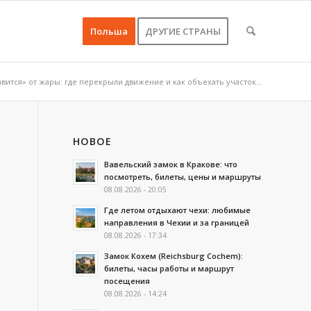
Польша
ДРУГИЕ СТРАНЫ
авится» от жары: где перекрыли движение и как объехать участок...
НОВОЕ
Вавельский замок в Кракове: что
посмотреть, билеты, цены и маршруты
08.08.2026 - 20:05
Где летом отдыхают чехи: любимые
направления в Чехии и за границей
08.08.2026 - 17:34
Замок Кохем (Reichsburg Cochem):
билеты, часы работы и маршрут
посещения
08.08.2026 - 14:24