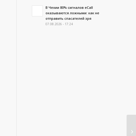
В Чехии 80% сигналов eCall
оказываются ложными: как не
отправить спасателей зря
07.08.2026 - 17:24
Ч