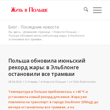
Блог - Последние новости
Вы здесь:
Домашняя страница
/
Новости Польши
/
Польша обновила июньский рекорд жары: в Эльблонге
остановили все трамваи...
Польша обновила июньский
рекорд жары: в Эльблонге
остановили все трамваи
/
/
/
28.06.2026
0 Отзывы
в
Новости Польши
от
Olek Roshchenko
Температура в Польше приблизилась к +40 °C и
установила новый рекорд для июня. Жара уже
повлияла на транспорт: в городе Эльблонг (Elbląg) до
вечера остановлены все трамваи, а на