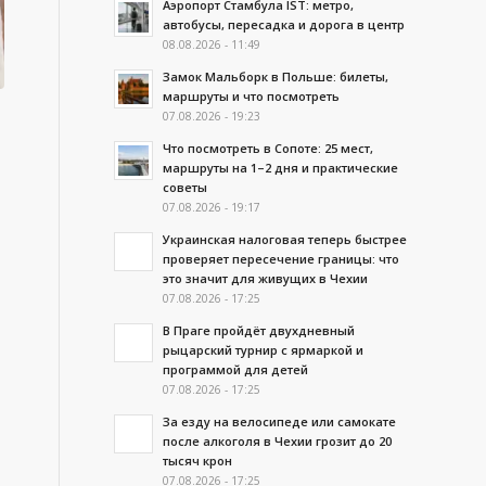
Аэропорт Стамбула IST: метро,
автобусы, пересадка и дорога в центр
08.08.2026 - 11:49
Замок Мальборк в Польше: билеты,
маршруты и что посмотреть
07.08.2026 - 19:23
Что посмотреть в Сопоте: 25 мест,
маршруты на 1–2 дня и практические
советы
07.08.2026 - 19:17
Украинская налоговая теперь быстрее
проверяет пересечение границы: что
это значит для живущих в Чехии
07.08.2026 - 17:25
В Праге пройдёт двухдневный
рыцарский турнир с ярмаркой и
программой для детей
07.08.2026 - 17:25
За езду на велосипеде или самокате
после алкоголя в Чехии грозит до 20
тысяч крон
07.08.2026 - 17:25