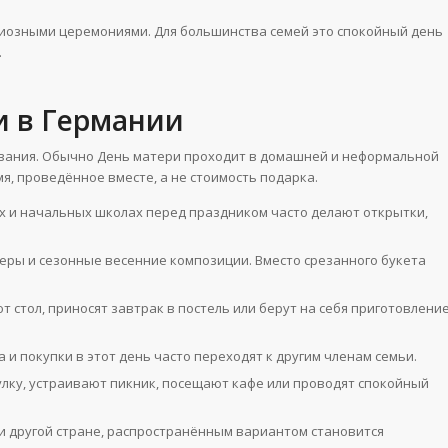
игиозными церемониями. Для большинства семей это спокойный день
.
и в Германии
ования. Обычно День матери проходит в домашней и неформальной
я, проведённое вместе, а не стоимость подарка.
ах и начальных школах перед праздником часто делают открытки,
еры и сезонные весенние композиции. Вместо срезанного букета
 стол, приносят завтрак в постель или берут на себя приготовлени
а и покупки в этот день часто переходят к другим членам семьи.
лку, устраивают пикник, посещают кафе или проводят спокойный
ли другой стране, распространённым вариантом становится