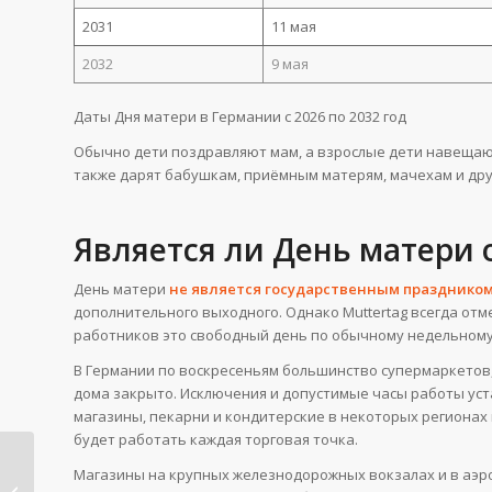
2031
11 мая
2032
9 мая
Даты Дня матери в Германии с 2026 по 2032 год
Обычно дети поздравляют мам, а взрослые дети навещают
также дарят бабушкам, приёмным матерям, мачехам и др
Является ли День матер
День матери
не является государственным праздником
дополнительного выходного. Однако Muttertag всегда отм
работников это свободный день по обычному недельному
В Германии по воскресеньям большинство супермаркетов,
дома закрыто. Исключения и допустимые часы работы у
магазины, пекарни и кондитерские в некоторых регионах 
будет работать каждая торговая точка.
Хэллоуин в Германии:
Магазины на крупных железнодорожных вокзалах и в аэро
31 октября праздник