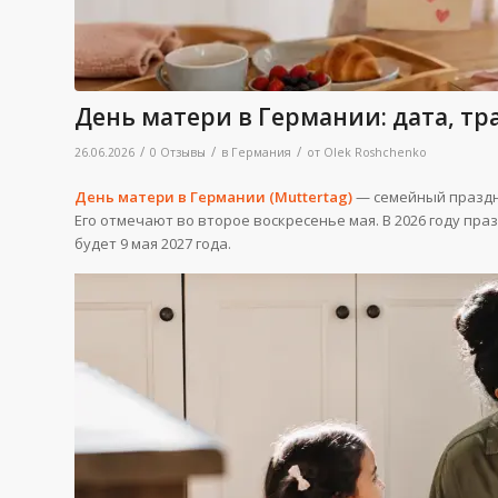
День матери в Германии: дата, т
/
/
/
26.06.2026
0 Отзывы
в
Германия
от
Olek Roshchenko
День матери в Германии (Muttertag)
— семейный праздни
Его отмечают во второе воскресенье мая. В 2026 году пр
будет 9 мая 2027 года.