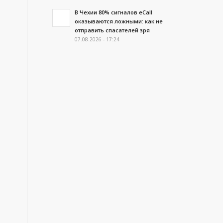
В Чехии 80% сигналов eCall
оказываются ложными: как не
отправить спасателей зря
07.08.2026 - 17:24