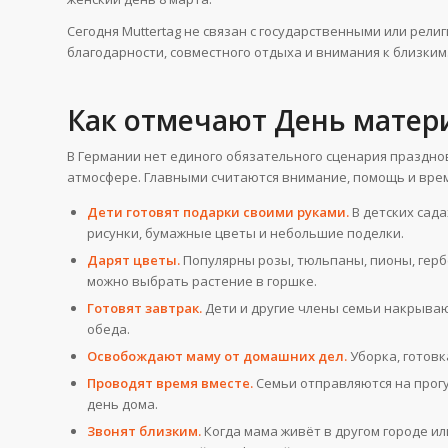
Сегодня Muttertag не связан с государственными или рел
благодарности, совместного отдыха и внимания к близким
Как отмечают День матер
В Германии нет единого обязательного сценария праздн
атмосфере. Главными считаются внимание, помощь и врем
Дети готовят подарки своими руками.
В детских сад
рисунки, бумажные цветы и небольшие поделки.
Дарят цветы.
Популярны розы, тюльпаны, пионы, герб
можно выбрать растение в горшке.
Готовят завтрак.
Дети и другие члены семьи накрывают
обеда.
Освобождают маму от домашних дел.
Уборка, готовк
Проводят время вместе.
Семьи отправляются на прогу
день дома.
Звонят близким.
Когда мама живёт в другом городе и