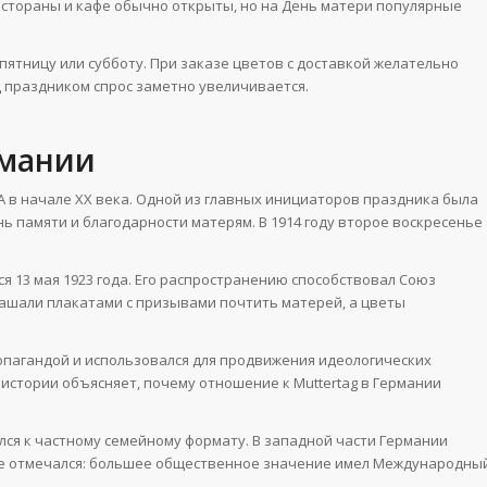
естораны и кафе обычно открыты, но на День матери популярные
 пятницу или субботу. При заказе цветов с доставкой желательно
д праздником спрос заметно увеличивается.
рмании
 в начале XX века. Одной из главных инициаторов праздника была
ь памяти и благодарности матерям. В 1914 году второе воскресенье
я 13 мая 1923 года. Его распространению способствовал Союз
ашали плакатами с призывами почтить матерей, а цветы
ропагандой и использовался для продвижения идеологических
истории объясняет, почему отношение к Muttertag в Германии
ся к частному семейному формату. В западной части Германии
 не отмечался: большее общественное значение имел Международны