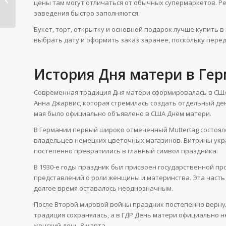
цены там могут отличаться от обычных супермаркетов. Р
в...
заведения быстро заполняются.
Букет, торт, открытку и основной подарок лучше купить в
выбрать дату и оформить заказ заранее, поскольку пере
История Дня матери в Ге
Современная традиция Дня матери сформировалась в США
Анна Джарвис, которая стремилась создать отдельный ден
мая было официально объявлено в США Днём матери.
В Германии первый широко отмеченный Muttertag состоялс
владельцев немецких цветочных магазинов. Витрины укр
постепенно превратились в главный символ праздника.
В 1930-е годы праздник был присвоен государственной п
представлений о роли женщины и материнства. Эта часть 
долгое время оставалось неоднозначным.
После Второй мировой войны праздник постепенно вернул
традиция сохранялась, а в ГДР День матери официально
женский день 8 марта.