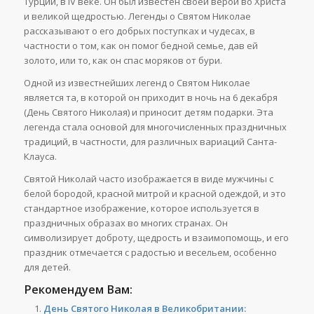
Турции, в IV веке. Он был известен своей верой во Христа
и великой щедростью. Легенды о Святом Николае
рассказывают о его добрых поступках и чудесах, в
частности о том, как он помог бедной семье, дав ей
золото, или то, как он спас моряков от бури.
Одной из известнейших легенд о Святом Николае
является та, в которой он приходит в ночь на 6 декабря
(День Святого Николая) и приносит детям подарки. Эта
легенда стала основой для многочисленных праздничных
традиций, в частности, для различных вариаций Санта-
Клауса.
Святой Николай часто изображается в виде мужчины с
белой бородой, красной митрой и красной одеждой, и это
стандартное изображение, которое используется в
праздничных образах во многих странах. Он
символизирует доброту, щедрость и взаимопомощь, и его
праздник отмечается с радостью и весельем, особенно
для детей.
Рекомендуем Вам:
День Святого Николая в Великобритании: