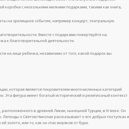
й коробки с несколькими мелкими подарками, такими как книга,
еты на зрелищное событие, например концерт, театральную
аготворительности. Вместе с подарками пожертвуйте на
ка к благотворительной деятельности.
сти на лице ребенка, независимо от того, какой подарок вы
й
иции, которая является покровителем многочисленных категорий
ю. Эта фигура имеет богатый исторический и религиозный контекст
 расположенного в древней Ликии, нынешней Турции, в IV веке. Он
. Легенды о Святом Николае рассказывают о его добрых поступках 
 ей золото, или то, как он спас моряков от бури.