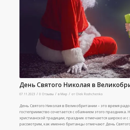
День Святого Николая в Великоб
/
/
/
07.11.2023
0 Отзывы
в
Мир
от
Olek Roshchenko
День Святого Николая в Великобритании – это время рад
гостеприимство сочетается с обаянием этого праздника. 
христианской традиции, праздник отмечается широко и с 
рассмотрим, как именно британцы отмечают День Святого