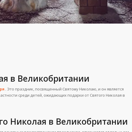
лая в Великобритании
бря
. Это праздник, посвященный Святому Николаю, и он является
частности среди детей, ожидающих подарки от Святого Николая в
ого Николая в Великобритании
ется основным рождественским праздником, отмечается отдельными