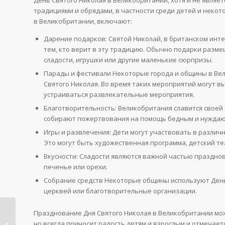
традициями и обрядами, в частности среди детей и неко
в Великобритании, включают:
Дарение подарков: Святой Николай, в британском инт
тем, кто верит в эту традицию. Обычно подарки разме
сладости, игрушки или другие маленькие сюрпризы.
Парады и фестивали Некоторые города и общины в Ве
Святого Николая. Во время таких мероприятий могут в
устраиваться развлекательные мероприятия.
Благотворительность: Великобритания славится своей
собирают пожертвования на помощь бедным и нужда
Игры и развлечения: Дети могут участвовать в различн
Это могут быть художественная программа, детский те
Вкусности: Сладости являются важной частью празднов
печенье или орехи.
Собрание средств Некоторые общины используют День
церквей или благотворительные организации.
Празднование Дня Святого Николая в Великобритании мо
День Святого
но всегда приносит радость детям и взрослым и отмечает
Николая в Болгарии: