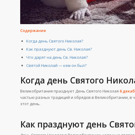
Содержание
Когда день Святого Николая?
Как празднуют день Св. Николая?
Что дарят на день Св. Николая?
Святой Николай — кем он был?
Когда день Святого Нико
Великобритания празднует День Святого Николая
6 дека
частью разных традиций и обрядов в Великобритании, в 
этот день.
Как празднуют день Свят
День Святого Николая в Великобритании, хотя и не явля