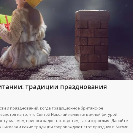
ритании: традиции празднования
ости и празднований, когда традиционное британское
Несмотря на то, что Святой Николай является важной фигурой
энтузиазмом, принося радость как детям, так и взрослым. Давайте
 Николая и какие традиции сопровождают этот праздник в Англии.