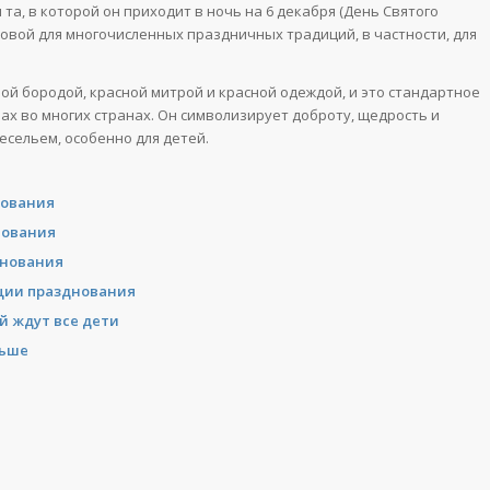
та, в которой он приходит в ночь на 6 декабря (День Святого
новой для многочисленных праздничных традиций, в частности, для
ой бородой, красной митрой и красной одеждой, и это стандартное
х во многих странах. Он символизирует доброту, щедрость и
есельем, особенно для детей.
нования
нования
днования
иции празднования
й ждут все дети
льше