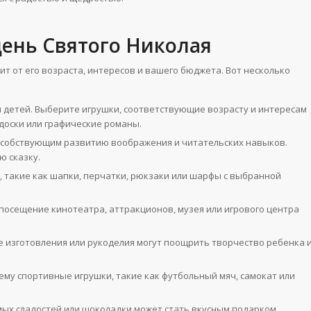
день Святого Николая
ит от его возраста, интересов и вашего бюджета. Вот несколько
я детей. Выберите игрушки, соответствующие возрасту и интересам
 доски или графические романы.
пособствующим развитию воображения и читательских навыков.
ю сказку.
, такие как шапки, перчатки, рюкзаки или шарфы с выбранной
осещение кинотеатра, аттракционов, музея или игрового центра
 изготовления или рукоделия могут поощрить творчество ребенка 
ему спортивные игрушки, такие как футбольный мяч, самокат или
мых сладостей или шоколадки может стать вкусным подарком.