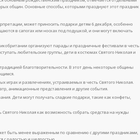
торых общин. Основные способы, которыми празднуют этот праздник
ерпретации, может приносить подарки детям 6 декабря, особенно
щаются в сапогах или носках под подушкой, и они могут включать
ликобритании организуют парады и праздничные фестивали в честь
ыступать любительские группы, дети в костюмах Святого Николая и
 традицией благотворительности. В этот день некоторые общины
ющимся.
ых играх и развлечениях, устраиваемых в честь Святого Николая.
атр, анимационные представления и другие события.
ания. Дети могут получать сладкие подарки, такие как конфеты,
 Святого Николая как возможность собрать средства на нужды
жет быть менее выраженным по сравнению с другими праздниками,
ся с радостью и щедростью.