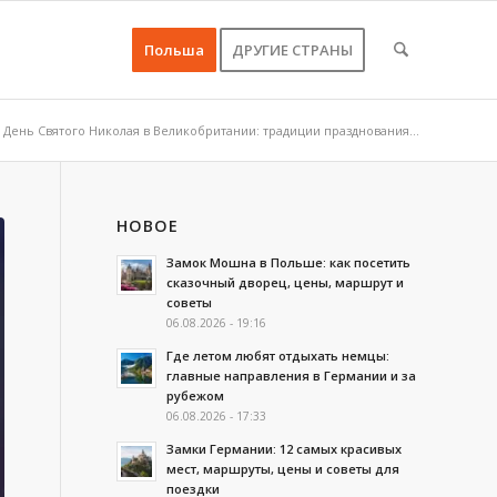
Польша
ДРУГИЕ СТРАНЫ
День Святого Николая в Великобритании: традиции празднования...
НОВОЕ
Замок Мошна в Польше: как посетить
сказочный дворец, цены, маршрут и
советы
06.08.2026 - 19:16
Где летом любят отдыхать немцы:
главные направления в Германии и за
рубежом
06.08.2026 - 17:33
Замки Германии: 12 самых красивых
мест, маршруты, цены и советы для
поездки