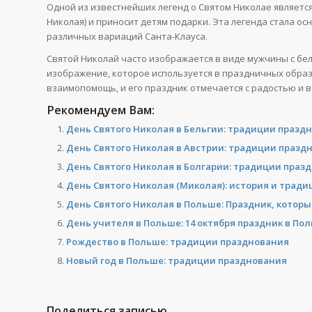
Одной из известнейших легенд о Святом Николае является 
Николая) и приносит детям подарки. Эта легенда стала ос
различных вариаций Санта-Клауса.
Святой Николай часто изображается в виде мужчины с бел
изображение, которое используется в праздничных образа
взаимопомощь, и его праздник отмечается с радостью и в
Рекомендуем Вам:
День Святого Николая в Бельгии: традиции празд
День Святого Николая в Австрии: традиции празд
День Святого Николая в Болгарии: традиции праз
День Святого Николая (Миколая): история и трад
День Святого Николая в Польше: Праздник, которы
День учителя в Польше: 14 октября праздник в По
Рождество в Польше: традиции празднования
Новый год в Польше: традиции празднования
Поделиться записью