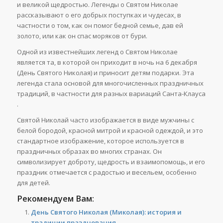
и великой щедростью. Легенды о Святом Николае
рассказывают о его добрых поступках и чудесах, в
частности о том, как он помог бедной семье, дав ей
золото, или как он спас моряков от бури.
Одной из известнейших легенд о Святом Николае
является та, в которой он приходит в ночь на 6 декабря
(День Святого Николая) и приносит детям подарки. Эта
легенда стала основой для многочисленных праздничных
традиций, в частности для разных вариаций Санта-Клауса
.
Святой Николай часто изображается в виде мужчины с
белой бородой, красной митрой и красной одеждой, и это
стандартное изображение, которое используется в
праздничных образах во многих странах. Он
символизирует доброту, щедрость и взаимопомощь, и его
праздник отмечается с радостью и весельем, особенно
для детей.
Рекомендуем Вам:
День Святого Николая (Миколая): история и
традиции празднования