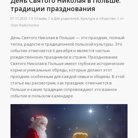
День Святого Николая в Польше:
традиции празднования
/
/
/
07.11.2023
0 Отзывы
в
Для родителей
,
Культура и общество
от
Olek Roshchenko
День Святого Николая в Польше — это праздник, полный
тепла, радости и традиционной польской культуры. Это
событие отмечается 6 декабря и является частью
рождественских праздников в стране. Празднование
Святого Николая в Польше имеет глубокие исторические
корни и уникальные обряды, которые делают этот
праздник особенным для каждой семьи и общины. В этой
статье мы рассмотрим, как праздник отмечается в
Польше и какие традиции сопровождают это важное
событие в польском календаре.