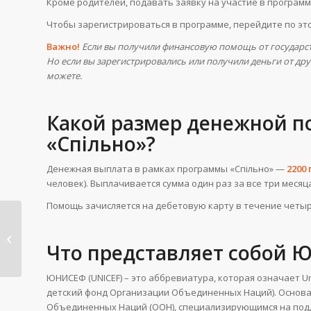
Кроме родителей, подавать заявку на участие в програм
Чтобы зарегистрироваться в программе, перейдите по эт
Важно!
Если вы получили финансовую помощь от государств
Но если вы зарегистрировались или получили деньги от дру
можете.
Какой размер денежной 
«Спільно»?
Денежная выплата в рамках программы «Спільно» —
2200
человек). Выплачивается сумма один раз за все три месяц
Помощь зачисляется на дебетовую карту в течение четыр
Программа
финансовой помощи
Что представляет собой
от Красного Креста...
ЮНИСЕФ (UNICEF) – это аббревиатура, которая означает Uni
детский фонд Организации Объединенных Наций). Основан 
Объединенных Наций (ООН), специализирующимся на подд