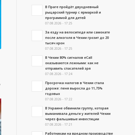
В Праге пройдёт двухдневный
рыцарский турнир с ярмаркой и
программой для детей
07.08.2026 - 17:25
За езду на велосипеде или самокате
после алкоголя в Чехии грозит до 20
тысяч крон
07.08.2026 - 17:25
В Чехии 80% сигналов eCall
оказываются ложными: как не
отправить спасателей зря
07.08.2026 - 17:24
Просрочка налогов в Чехии стала
ю
дороже: пеня выросла до 11,75%
годовых
07.08.2026 - 17:22
В Украине обвинили группу, которая
выманивала деньги у жителей Чехии
через фальшивые инвестиции
07.08.2026 - 17:21
Работникам на вредном производстве