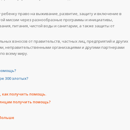
 ребенку право на выживание, развитие, защиту и включение в
той миссии через разнообразные программы и инициативы,
ния, питания, чистой воды и санитарии, а также защиты от
ных взносов от правительств, частных лиц, предприятий и других
ми, неправительственными организациями и другими партнерами
по всему миру.
 помощь?
ре 300 злотых?
е, как получить помощь.
аинцам получить помощь?
H
 Польше