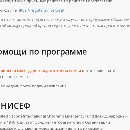
ме могут также приемные родители и родители-воспитатели.
ой ссылке
https://register.unicef.org/
а, то вы можете подавать заявку и на участие в программе «Спільно».
гой международной организации, то участвовать в этом проекте вы не
помощи по программе
 гривен в месяц для каждого члена семьи
(но не более пяти
а на всю семью.
ех недель после подачи заявления.
 ЮНИСЕФ
ted Nations International Children’s Emergency Fund (Международный
в 1946 году, этот фонд является агентством Организации
ержке и улучшении условий жизни детей и их семей в