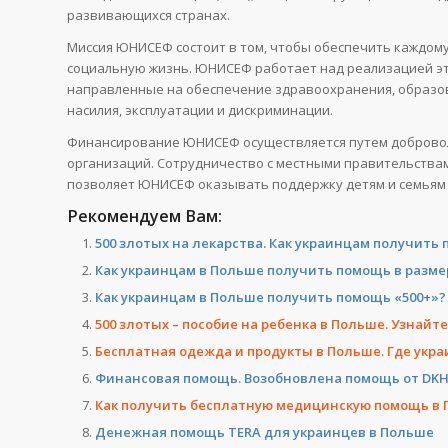
развивающихся странах.
Миссия ЮНИСЕФ состоит в том, чтобы обеспечить каждому
социальную жизнь. ЮНИСЕФ работает над реализацией э
направленные на обеспечение здравоохранения, образова
насилия, эксплуатации и дискриминации.
Финансирование ЮНИСЕФ осуществляется путем доброволь
организаций. Сотрудничество с местными правительства
позволяет ЮНИСЕФ оказывать поддержку детям и семьям 
Рекомендуем Вам:
500 злотых на лекарства. Как украинцам получить
Как украинцам в Польше получить помощь в разме
Как украинцам в Польше получить помощь «500+»?
500 злотых – пособие на ребенка в Польше. Узнайт
Бесплатная одежда и продукты в Польше. Где укр
Финансовая помощь. Возобновлена помощь от DK
Как получить бесплатную медицинскую помощь в
Денежная помощь TERA для украинцев в Польше