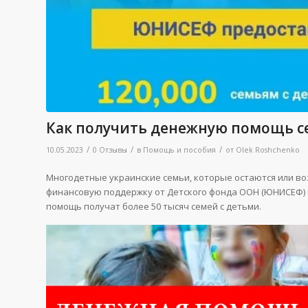
Как получить денежную помощь 
/
/
/
10.05.2023
0 Отзывы
в
Помощь и пособия
от
Olek Roshchenko
Многодетные украинские семьи, которые остаются или в
финансовую поддержку от Детского фонда ООН (ЮНИСЕФ) 
помощь получат более 50 тысяч семей с детьми.