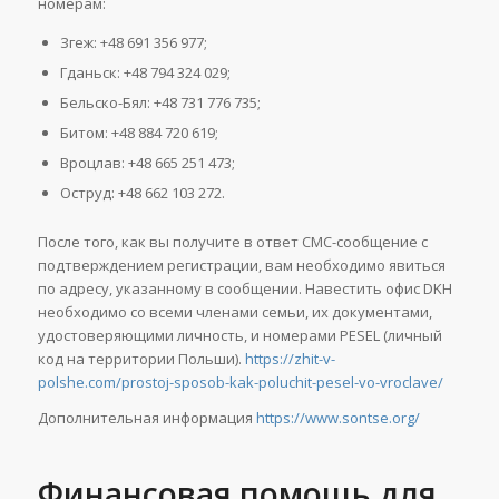
номерам:
Згеж: +48 691 356 977;
Гданьск: +48 794 324 029;
Бельско-Бял: +48 731 776 735;
Битом: +48 884 720 619;
Вроцлав: +48 665 251 473;
Оструд: +48 662 103 272.
После того, как вы получите в ответ СМС-сообщение с
подтверждением регистрации, вам необходимо явиться
по адресу, указанному в сообщении. Навестить офис DKH
необходимо со всеми членами семьи, их документами,
удостоверяющими личность, и номерами PESEL (личный
код на территории Польши).
https://zhit-v-
polshe.com/prostoj-sposob-kak-poluchit-pesel-vo-vroclave/
Дополнительная информация
https://www.sontse.org/
Финансовая помощь для