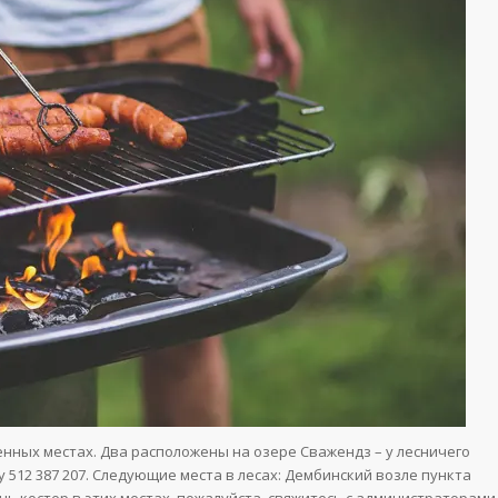
денных местах. Два расположены на озере Сважендз – у лесничего
 512 387 207. Следующие места в лесах: Дембинский возле пункта
ь костер в этих местах, пожалуйста, свяжитесь с администраторами