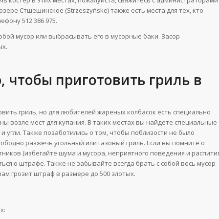
На озере Стшешинское (Strzeszyńske) также есть места для тех, кто
ефону 512 386 975.
обой мусор или выбрасывать его в мусорные баки. Засор
ых.
, чтобы приготовить гриль в
товить гриль, но для любителей жареных колбасок есть специально
зоны возле мест для купания. В таких местах вы найдете специальные
и угли. Также позаботились о том, чтобы поблизости не было
бодно разжечь угольный или газовый гриль. Если вы помните о
ников (избегайте шума и мусора, неприятного поведения и распити
ься о штрафе. Также не забывайте всегда брать с собой весь мусор 
вам грозит штраф в размере до 500 злотых.
х: