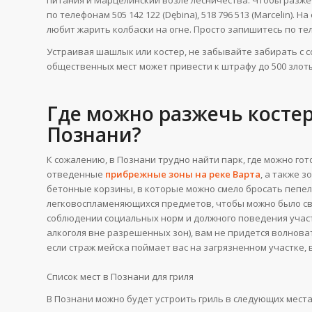
по телефонам 505 142 122 (Dębina), 518 796 513 (Marcelin). 
любит жарить колбаски на огне. Просто запишитесь по тел
Устраивая шашлык или костер, не забывайте забирать с с
общественных мест может привести к штрафу до 500 злот
Где можно разжечь костер
Познани?
К сожалению, в Познани трудно найти парк, где можно го
отведенные
прибрежные зоны на реке Варта
, а также 
бетонные корзины, в которые можно смело бросать пепел 
легковоспламеняющихся предметов, чтобы можно было сво
соблюдении социальных норм и должного поведения участ
алкоголя вне разрешенных зон), вам не придется волноват
если страж мейска поймает вас на загрязненном участке, 
Список мест в Познани для гриля
В Познани можно будет устроить гриль в следующих места