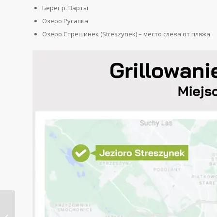
Берег р. Варты
Озеро Русалка
Озеро Стрешинек (Streszynek) – место слева от пляжа
15 лучших