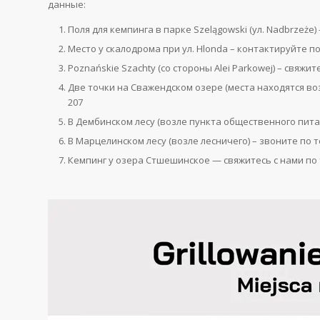
данные:
Поля для кемпинга в парке Szelągowski (ул. Nadbrzeże
Место у скалодрома при ул. Hlonda – контактируйте п
Poznańskie Szachty (со стороны Alei Parkowej) – свяжи
Две точки на Сважендском озере (места находятся воз
207
В Дембинском лесу (возле пункта общественного питан
В Марцелинском лесу (возле лесничего) – звоните по т
Кемпинг у озера Стшешинское — свяжитесь с нами по т