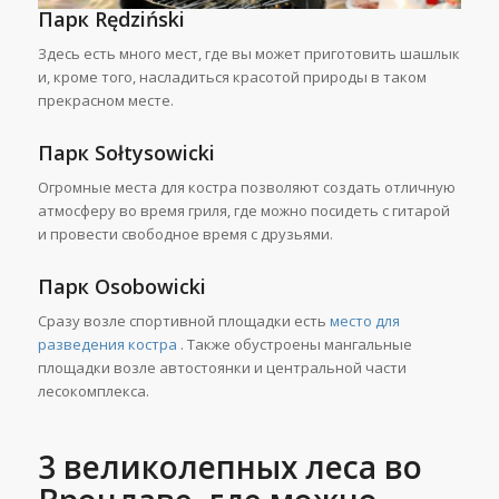
Парк
R
ę
dzi
ń
ski
Здесь есть много мест, где вы может приготовить шашлык
и, кроме того, насладиться красотой природы в таком
прекрасном месте.
П
арк
So
ł
tysowicki
Огромные места для костра позволяют создать отличную
атмосферу во время гриля, где можно посидеть с гитарой
и провести свободное время с друзьями.
П
арк
Osobowicki
Сразу возле спортивной площадки есть
место для
разведения
костра
. Также обустроены мангальные
площадки возле автостоянки и центральной части
лесокомплекса.
3 великолепных леса во