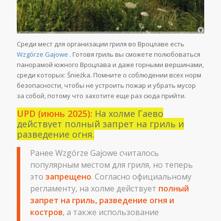
Среди мест для организации гриля во Вроцлаве есть
Wzgórze Gajowe
. Готовя гриль вы сможете полюбоваться
панорамой южного Вроцлава и даже горными вершинами,
среди которых: Śnieżka. Помните о соблюдении всех норм
безопасности, чтобы не устроить пожар и убрать мусор
за собой, потому что захотите еще раз сюда прийти.
UPD (июнь 2025):
На холме Гаево
действует полный запрет на гриль и
разведение огня.
Ранее Wzgórze Gajowe считалось
популярным местом для гриля, но теперь
это
запрещено
. Согласно официальному
регламенту, на холме действует
полный
запрет на гриль, разведение огня и
костров
, а также использование