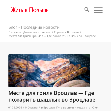
Блог - Последние новости
Вы здесь:
Домашняя страница
/
Города
/
Вроцлав
/
Места для гриля Вроцлав — Где пожарить шашлык во Вроцлаве...
Места для гриля Вроцлав — Где
пожарить шашлык во Вроцлаве
/
/
/
01.05.2024
0 Отзывы
в
Вроцлав
,
Путешествия и отдых
от
Olek