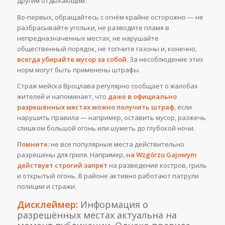
другим отдыхающим.
Во-первых, обращайтесь с огнём крайне осторожно — не
разбрасывайте угольки, не разводите пламя в
непредназначенных местах, не нарушайте
общественный порядок, не топчите газоны и, конечно,
всегда убирайте мусор за собой
. За несоблюдение этих
норм могут быть применены штрафы.
Страж мейска Вроцлава регулярно сообщает о жалобах
жителей и напоминает, что
даже в официально
разрешённых местах можно получить штраф
, если
нарушить правила — например, оставить мусор, разжечь
слишком большой огонь или шуметь до глубокой ночи.
Помните:
не все популярные места действительно
разрешены для гриля. Например,
на Wzgórzu Gajowym
действует строгий запрет
на разведение костров, гриль
и открытый огонь. В районе активно работают патрули
полиции и стражи.
Дисклеймер:
Информация о
разрешённых местах актуальна на