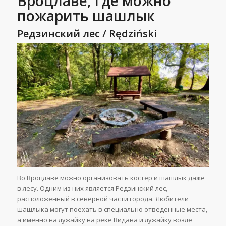
Вроцлаве, где можно
пожарить шашлык
Редзинский лес /
R
ę
dzi
ń
ski
Во Вроцлаве можно организовать костер и шашлык даже
в лесу. Одним из них является Редзинский лес,
расположенный в северной части города. Любители
шашлыка могут поехать в специально отведенные места,
а именно на лужайку на реке Видава и лужайку возле