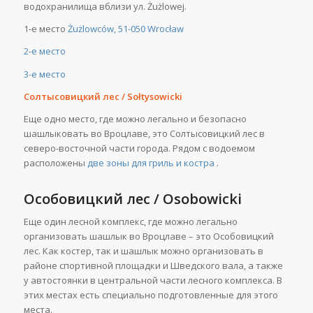
водохранилища вблизи ул. Żużlowej.
1-е место
Żużlowców, 51-050 Wrocław
2-е место
3-е место
Солтысовицкий лес /
So
ł
tysowicki
Еще одно место, где можно легально и безопасно
шашлыковать во Вроцлаве, это Солтысовицкий лес в
северо-восточной части города. Рядом с водоемом
расположены
две зоны для гриль и костра
.
Особовицкий
лес / Osobowicki
Еще один лесной комплекс, где можно легально
организовать шашлык во Вроцлаве – это Особовицкий
лес. Как костер, так и шашлык можно организовать в
районе спортивной площадки и Шведского вала, а также
у автостоянки в центральной части лесного комплекса. В
этих местах есть специально подготовленные для этого
места.