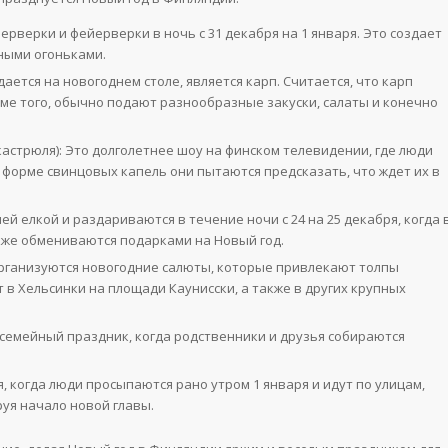
рверки и фейерверки в ночь с 31 декабря на 1 января. Это создает
ными огоньками.
ется на новогоднем столе, является карп. Считается, что карп
оме того, обычно подают разнообразные закуски, салаты и конечно
астрюля): Это долголетнее шоу на финском телевидении, где люди
о форме свинцовых капель они пытаются предсказать, что ждет их в
 елкой и раздариваются в течение ночи с 24 на 25 декабря, когда 
кже обмениваются подарками на Новый год.
организуются новогодние салюты, которые привлекают толпы
 в Хельсинки на площади Каунисски, а также в других крупных
 семейный праздник, когда родственники и друзья собираются
я, когда люди просыпаются рано утром 1 января и идут по улицам,
руя начало новой главы.