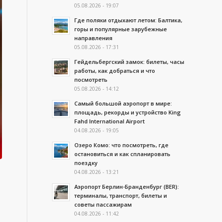
05.08.2026 - 19:07
Где поляки отдыхают летом: Балтика,
горы и популярные зарубежные
направления
05.08.2026 - 17:31
Гейдельбергский замок: билеты, часы
работы, как добраться и что
посмотреть
05.08.2026 - 14:12
Самый большой аэропорт в мире:
площадь, рекорды и устройство King
Fahd International Airport
04.08.2026 - 19:05
Озеро Комо: что посмотреть, где
остановиться и как спланировать
поездку
04.08.2026 - 13:21
Аэропорт Берлин-Бранденбург (BER):
терминалы, транспорт, билеты и
советы пассажирам
04.08.2026 - 11:42