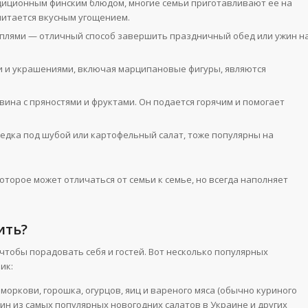
радиционным финским блюдом, многие семьи приготавливают ее на
считается вкусным угощением.
аплями — отличный способ завершить праздничный обед или ужин н
и и украшениями, включая марципановые фигуры, являются
вина с пряностями и фруктами. Он подается горячим и помогает
ледка под шубой или картофельный салат, тоже популярны на
оторое может отличаться от семьи к семье, но всегда наполняет
ить?
чтобы порадовать себя и гостей. Вот несколько популярных
ик:
 моркови, горошка, огурцов, яиц и вареного мяса (обычно куриного
ин из самых популярных новогодних салатов в Украине и других