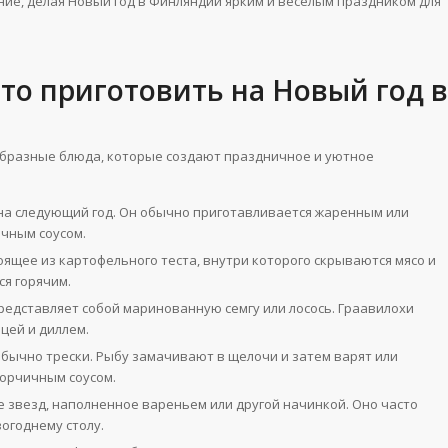
ие, делая Новый год в Финляндии ярким и веселым праздником для
то приготовить на Новый год в
образные блюда, которые создают праздничное и уютное
 на следующий год. Он обычно приготавливается жаренным или
чным соусом.
оящее из картофельного теста, внутри которого скрываются мясо и
ся горячим.
редставляет собой маринованную семгу или лосось. Граавилохи
цей и диллем.
обычно трески. Рыбу замачивают в щелочи и затем варят или
горчичным соусом.
ме звезд, наполненное вареньем или другой начинкой. Оно часто
огоднему столу.