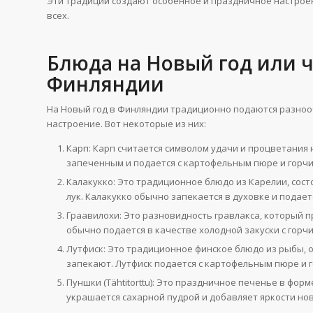
Эти традиции создают особенное и праздничное настроен
всех.
Блюда на Новый год или ч
Финляндии
На Новый год в Финляндии традиционно подаются разно
настроение. Вот некоторые из них:
Карп: Карп считается символом удачи и процветания
запеченным и подается с картофельным пюре и горчи
Калакукко: Это традиционное блюдо из Карелии, сост
лук. Калакукко обычно запекается в духовке и подает
Граавилохи: Это разновидность гравлакса, который п
обычно подается в качестве холодной закуски с горчи
Лутфиск: Это традиционное финское блюдо из рыбы, 
запекают. Лутфиск подается с картофельным пюре и 
Пуншки (Tähtitorttu): Это праздничное печенье в фор
украшается сахарной пудрой и добавляет яркости нов