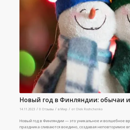
Новый год в Финляндии: обычаи 
/
/
/
14.11.2023
0 Отзывы
в
Мир
от
Olek Roshchenko
Новый год в Финляндии — это уникальное и волшебное вр
праздника сливаются воедино, создавая неповторимое вп