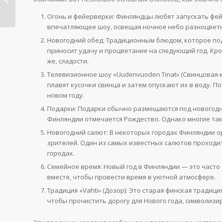
обычаи и традиции
Огонь и фейерверки: Финляндцы любят запускать фейе
впечатляющее шоу, освещая ночное небо разноцвет
Новогодний обед: Традиционным блюдом, которое пода
приносит удачу и процветание на следующий год. Кр
же, сладости.
Телевизионное шоу «Uudenvuoden Tinat» (Свинцовая к
плавят кусочки свинца и затем опускают их в воду. П
новом году.
Подарки: Подарки обычно размещаются под новогодней
Финляндии отмечается Рождество. Однако многие та
Новогодний салют: В некоторых городах Финляндии 
зрителей. Один из самых известных салютов проходит
городах.
Семейное время: Новый год в Финляндии — это часто
вместе, чтобы провести время в уютной атмосфере.
Традиция «Vahti» (Дозор): Это старая финская традици
чтобы прочистить дорогу для Нового года, символизи