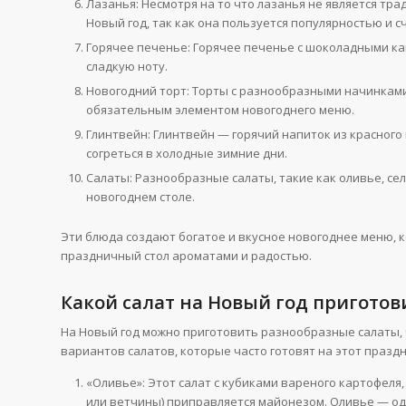
Лазанья: Несмотря на то что лазанья не является т
Новый год, так как она пользуется популярностью и 
Горячее печенье: Горячее печенье с шоколадными к
сладкую ноту.
Новогодний торт: Торты с разнообразными начинкам
обязательным элементом новогоднего меню.
Глинтвейн: Глинтвейн — горячий напиток из красного 
согреться в холодные зимние дни.
Салаты: Разнообразные салаты, такие как оливье, се
новогоднем столе.
Эти блюда создают богатое и вкусное новогоднее меню, к
праздничный стол ароматами и радостью.
Какой салат на Новый год приготов
На Новый год можно приготовить разнообразные салаты, 
вариантов салатов, которые часто готовят на этот праздн
«Оливье»: Этот салат с кубиками вареного картофеля,
или ветчины) приправляется майонезом. Оливье — од