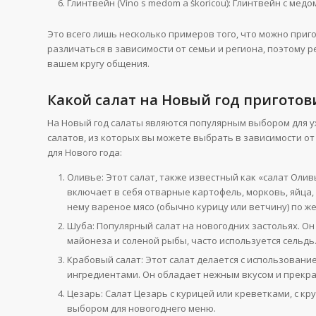
Глинтвейн (Víno s medom a škoricou): Глинтвейн с мед
Это всего лишь несколько примеров того, что можно приг
различаться в зависимости от семьи и региона, поэтому 
вашем кругу общения.
Какой салат на Новый год приготов
На Новый год салаты являются популярным выбором для у
салатов, из которых вы можете выбрать в зависимости от
для Нового года:
Оливье: Этот салат, также известный как «салат Олив
включает в себя отварные картофель, морковь, яйца
нему вареное мясо (обычно курицу или ветчину) по ж
Шуба: Популярный салат на новогодних застольях. Он 
майонеза и соленой рыбы, часто используется сельдь
Крабовый салат: Этот салат делается с использовани
ингредиентами. Он обладает нежным вкусом и прекра
Цезарь: Салат Цезарь с курицей или креветками, с к
выбором для новогоднего меню.