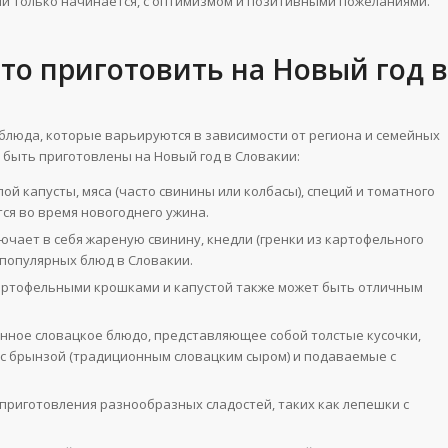
ый только начинается, с оптимизмом и позитивными пожеланиями.
то приготовить на Новый год в
блюда, которые варьируются в зависимости от региона и семейных
 быть приготовлены на Новый год в Словакии:
лой капусты, мяса (часто свинины или колбасы), специй и томатного
тся во время новогоднего ужина.
ключает в себя жареную свинину, кнедли (гренки из картофельного
х популярных блюд в Словакии.
 с картофельными крошками и капустой также может быть отличным
онное словацкое блюдо, представляющее собой толстые кусочки,
с брынзой (традиционным словацким сыром) и подаваемые с
 приготовления разнообразных сладостей, таких как лепешки с