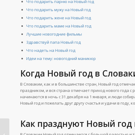
Что подарить парню на Новый год
Что подарить мужу на Новый год
Что подарить жене на Новый год
Что подарить маме на Новый год
Лучшие новогодние фильмы
Здравствуй папа Новый год
Что надеть на Новый год
Идеи на тему: новогодний маникюр
Когда Новый год в Словак
В Словакии, как и в большинстве стран, Новый год отмеч
праздником, и вся страна отмечает приход нового года 
начинаются в ночь с 31 декабря на 1 января, и люди соби
Новый год и пожелать друг другу счастья и удачи в году, 
Как празднуют Новый год
Новый год в
В Словакии Новый год отмечается с большой радостью и 
Португалии: обычаи