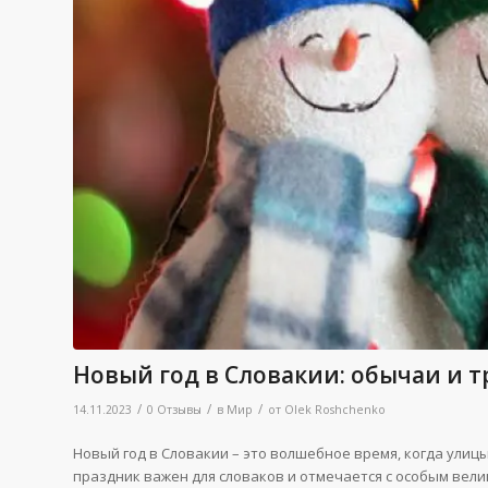
Новый год в Словакии: обычаи и 
/
/
/
14.11.2023
0 Отзывы
в
Мир
от
Olek Roshchenko
Новый год в Словакии – это волшебное время, когда ули
праздник важен для словаков и отмечается с особым вел