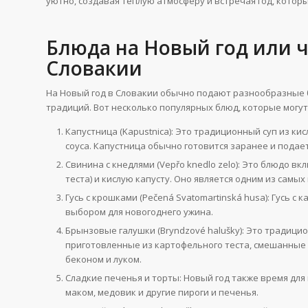
уютно, создавая теплую атмосферу и встречая год, котор
Блюда на Новый год или ч
Словакии
На Новый год в Словакии обычно подают разнообразные 
традиций. Вот несколько популярных блюд, которые могут
Капустница (Kapustnica): Это традиционный суп из кис
соуса. Капустница обычно готовится заранее и подае
Свинина с кнедлями (Vepřo knedlo zelo): Это блюдо в
теста) и кислую капусту. Оно является одним из самы
Гусь с крошками (Pečená Svatomartinská husa): Гусь
выбором для новогоднего ужина.
Брынзовые галушки (Bryndzové halušky): Это традици
приготовленные из картофельного теста, смешанные 
беконом и луком.
Сладкие печенья и торты: Новый год также время для
маком, медовик и другие пироги и печенья.