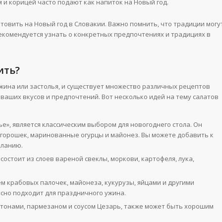
ом и корицей часто подают как напиток на Новый год.
отовить на Новый год в Словакии. Важно помнить, что традиции могу
рекомендуется узнать о конкретных предпочтениях и традициях в
ить?
жина или застолья, и существует множество различных рецептов
 ваших вкусов и предпочтений. Вот несколько идей на тему салатов
ье», является классическим выбором для новогоднего стола. Он
, горошек, маринованные огурцы и майонез. Вы можете добавить к
еланию.
состоит из слоев вареной свеклы, моркови, картофеля, лука,
.
ем крабовых палочек, майонеза, кукурузы, яйцами и другими
сно подходит для праздничного ужина.
рутонами, пармезаном и соусом Цезарь, также может быть хорошим