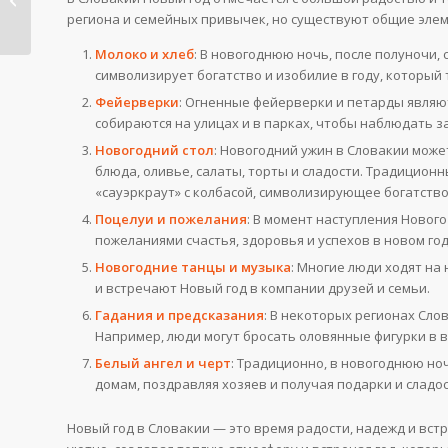
региона и семейных привычек, но существуют общие эле
и традиции
Молоко и хлеб
: В новогоднюю ночь, после полуночи,
символизирует богатство и изобилие в году, который 
Фейерверки
: Огненные фейерверки и петарды являю
собираются на улицах и в парках, чтобы наблюдать
Новогодний стол
: Новогодний ужин в Словакии мож
блюда, оливье, салаты, торты и сладости. Традиционн
«сауэркраут» с колбасой, символизирующее богатство
Поцелуи и пожелания
: В момент наступления Новог
пожеланиями счастья, здоровья и успехов в новом год
Новогодние танцы и музыка
: Многие люди ходят на
и встречают Новый год в компании друзей и семьи.
Гадания и предсказания
: В некоторых регионах Сло
Например, люди могут бросать оловянные фигурки в 
Белый ангел и черт
: Традиционно, в новогоднюю ноч
домам, поздравляя хозяев и получая подарки и сладос
Новый год в Словакии — это время радости, надежд и вст