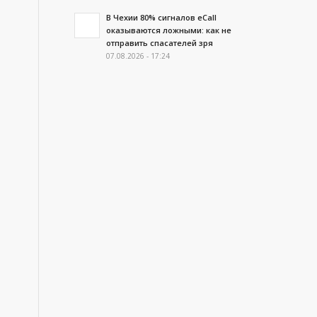
В Чехии 80% сигналов eCall
оказываются ложными: как не
отправить спасателей зря
07.08.2026 - 17:24