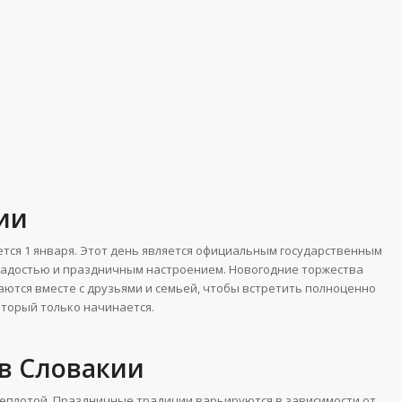
ии
ается 1 января. Этот день является официальным государственным
с радостью и праздничным настроением. Новогодние торжества
раются вместе с друзьями и семьей, чтобы встретить полноценно
который только начинается.
 в Словакии
теплотой. Праздничные традиции варьируются в зависимости от