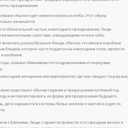
менты празднования:
 словаки обычно едят немного молока и хлеба. Этот обряд
только начинается.
тся обязательной частью новогоднего празднования. Люди
 за великолепными салютами, освещающими ночное небо.
ет включать разнообразные блюда. Обычно это мясные и рыбные
ым блюдом, которое часто подается на новогоднем столе, является
 и изобилие.
о года, словаки обмениваются поздравлениями и поцелуями,
у.
 новогодние вечеринки или мероприятия, где они танцуют под музык
вакии существуют обычаи гадания и предсказания на Новый год.
воду и интерпретировать их форму для предсказания будущего.
ь, дети одеваются в костюмы белых ангелов и чертей и ходят по
ти.
речи с близкими. Люди стараются провести этот праздник весело и