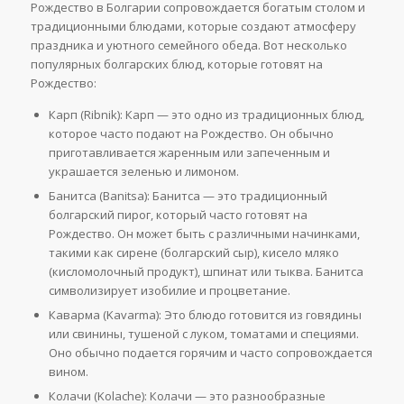
Рождество в Болгарии сопровождается богатым столом и
традиционными блюдами, которые создают атмосферу
праздника и уютного семейного обеда. Вот несколько
популярных болгарских блюд, которые готовят на
Рождество:
Карп (Ribnik): Карп — это одно из традиционных блюд,
которое часто подают на Рождество. Он обычно
приготавливается жаренным или запеченным и
украшается зеленью и лимоном.
Банитса (Banitsa): Банитса — это традиционный
болгарский пирог, который часто готовят на
Рождество. Он может быть с различными начинками,
такими как сирене (болгарский сыр), кисело мляко
(кисломолочный продукт), шпинат или тыква. Банитса
символизирует изобилие и процветание.
Каварма (Kavarma): Это блюдо готовится из говядины
или свинины, тушеной с луком, томатами и специями.
Оно обычно подается горячим и часто сопровождается
вином.
Колачи (Kolache): Колачи — это разнообразные