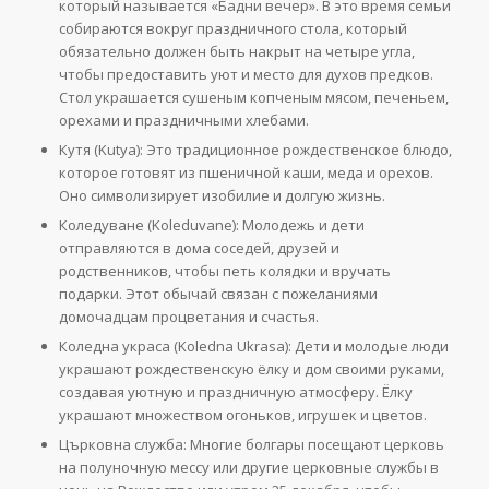
который называется «Бадни вечер». В это время семьи
собираются вокруг праздничного стола, который
обязательно должен быть накрыт на четыре угла,
чтобы предоставить уют и место для духов предков.
Стол украшается сушеным копченым мясом, печеньем,
орехами и праздничными хлебами.
Кутя (Kutya): Это традиционное рождественское блюдо,
которое готовят из пшеничной каши, меда и орехов.
Оно символизирует изобилие и долгую жизнь.
Коледуване (Koleduvane): Молодежь и дети
отправляются в дома соседей, друзей и
родственников, чтобы петь колядки и вручать
подарки. Этот обычай связан с пожеланиями
домочадцам процветания и счастья.
Коледна украса (Koledna Ukrasa): Дети и молодые люди
украшают рождественскую ёлку и дом своими руками,
создавая уютную и праздничную атмосферу. Ёлку
украшают множеством огоньков, игрушек и цветов.
Църковна служба: Многие болгары посещают церковь
на полуночную мессу или другие церковные службы в