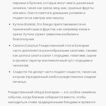
пирожки и булочки, которые могут иметь различные
начинки, такие как орехи, мед, мак, сушеные фрукты
или мясо. Они готовятся в домашних условиях и
подаются на завтрак или закуску.
Кутела (Kutela): Это блюдо приготавливается из
пшеничной каши и фруктов, как например изюм и
орехи. Кутела служит символом изобилия и
благополучия.
Салати (Салаты): Рождественский стол в Болгарии
часто дополняется разнообразными салатами, такими
как шопска салата (салат с огурцами, томатами, сыром
и луком) и таратор (кисломолочный суп с огурцами и
чесноком).
Сладости: На десерт часто подают сладости, такие как
козунак (праздничный хлеб) и рождественски сладкие
печенья.
Рождественский обед в Болгарии — это особое семейное
событие, когда близкие собираются вместе, чтобы
насладиться этими традиционными блюдами и провести