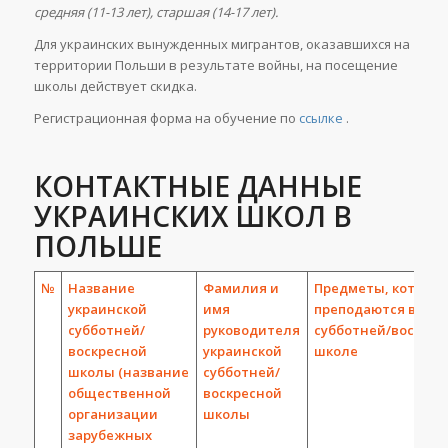
средняя (11-13 лет), старшая (14-17 лет).
Для украинских вынужденных мигрантов, оказавшихся на
территории Польши в результате войны, на посещение
школы действует скидка.
Регистрационная форма на обучение по
ссылке
.
КОНТАКТНЫЕ ДАННЫЕ
УКРАИНСКИХ ШКОЛ В
ПОЛЬШЕ
№
Название
Фамилия и
Предметы, которы
украинской
имя
преподаются в
субботней/
руководителя
субботней/воскрес
воскресной
украинской
школе
школы (название
субботней/
общественной
воскресной
организации
школы
зарубежных