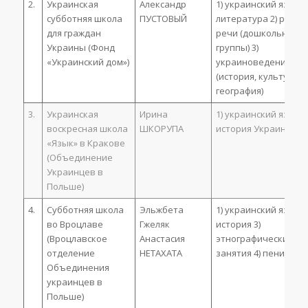
2.
Украинская
Александр
1) украинский язык и
субботняя школа
ПУСТОВЫЙ
литература 2) разви
для граждан
речи (дошкольные
Украины (Фонд
группы) 3)
«Украинский дом»)
украиноведение
(история, культура и
география)
3.
Украинская
Ирина
1) украинский язык 2
воскресная школа
ШКОРУПА
история Украины
«Язык» в Кракове
(Объединение
Украинцев в
Польше)
4.
Субботняя школа
Эльжбета
1) украинский язык 2
во Вроцлаве
Гжеляк
история 3)
(Вроцлавское
Анастасия
этнографические
отделение
НЕТАХАТА
занятия 4) пение
Объединения
украинцев в
Польше)