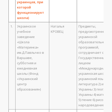
украинцев, при
которой
функционирует
школа)
1.
Украинское
Наталья
Предметы,
учебное
КРОВЕЦ
предусмотренные
заведение
украинской
«Школа
образовательной
«Материнка»
программой,
им.Д.Павлычко в
сотрудничает с
Варшаве,
Государственным
субботняя и
лицеем
ежедневная
«Международная
школы (Фонд
украинская школа» 1
«Украинский
украинский язык,
центр
литература 2) истор
образования»)
Украины 3) географи
Украины 4) математ
5) пение 6) рисование
народоведение