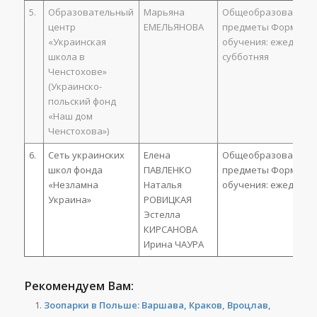
5.
Образовательный
Марьяна
Общеобразователь
центр
ЕМЕЛЬЯНОВА
предметы Форма
«Украинская
обучения: ежедневн
школа в
субботняя
Ченстохове»
(Украинско-
польский фонд
«Наш дом
Ченстохова»)
6.
Сеть украинских
Елена
Общеобразователь
школ фонда
ПАВЛЕНКО
предметы Форма
«Незламна
Наталья
обучения: ежедневн
Украина»
РОВИЦКАЯ
Эстелла
КИРСАНОВА
Ирина ЧАУРА
Рекомендуем Вам:
Зоопарки в Польше: Варшава, Краков, Вроцлав,